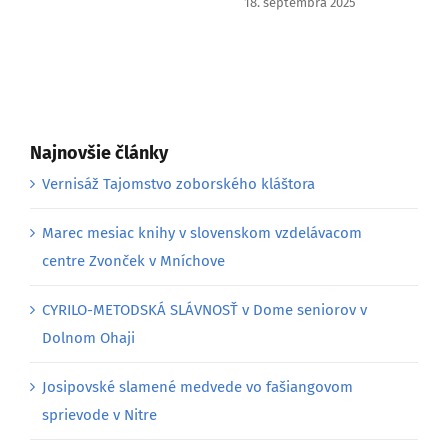
18. septembra 2025
Najnovšie články
Vernisáž Tajomstvo zoborského kláštora
Marec mesiac knihy v slovenskom vzdelávacom
centre Zvonček v Mníchove
CYRILO-METODSKÁ SLÁVNOSŤ v Dome seniorov v
Dolnom Ohaji
Josipovské slamené medvede vo fašiangovom
sprievode v Nitre