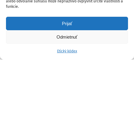
alebo odvolanie súhlasu môže nepriaznivo ovplyvniť určité vlastnosti a
funkcie.
Prijať
Odmietnuť
Etický kódex