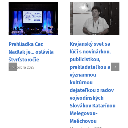
Krajanský svet sa
Prehliadka Cez
lúči s novinárkou,
Nadlak je… oslávila
publicistkou,
štvrťstoročie
prekladateľkou a
9. októbra 2025
významnou
kultúrnou
dejateľkou z radov
vojvodinských
Slovákov Katarínou
Melegovou-
Melichovou