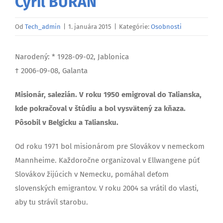
Cyril BÚRAN
Od
Tech_admin
|
1. januára 2015
|
Kategórie:
Osobnosti
Narodený: * 1928-09-02, Jablonica
† 2006-09-08, Galanta
Misionár, salezián. V roku 1950 emigroval do Talianska,
kde pokračoval v štúdiu a bol vysvätený za kňaza.
Pôsobil v Belgicku a Taliansku.
Od roku 1971 bol misionárom pre Slovákov v nemeckom
Mannheime. Každoročne organizoval v Ellwangene púť
Slovákov žijúcich v Nemecku, pomáhal deťom
slovenských emigrantov. V roku 2004 sa vrátil do vlasti,
aby tu strávil starobu.