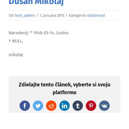
Dušan Mikolaj
Od
Tech_admin
|
1. januára 2015
|
Kategórie:
Osobnosti
Narodený: * 1948-03-14, Lodno
† NULL,
mikolaj
Zdielajte tento článok, vyberte si svoju
platformu
Facebook
Twitter
Reddit
LinkedIn
Tumblr
Pinterest
Vk