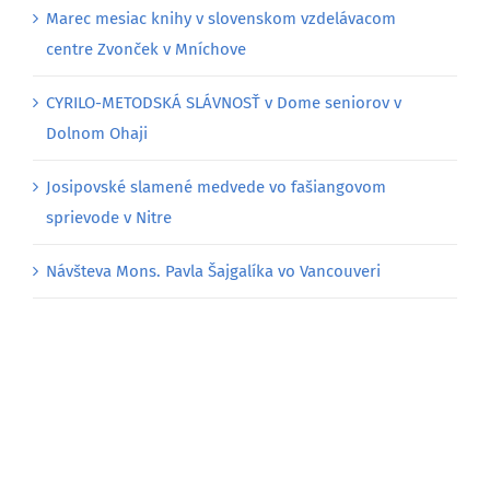
Marec mesiac knihy v slovenskom vzdelávacom
centre Zvonček v Mníchove
CYRILO-METODSKÁ SLÁVNOSŤ v Dome seniorov v
Dolnom Ohaji
Josipovské slamené medvede vo fašiangovom
sprievode v Nitre
Návšteva Mons. Pavla Šajgalíka vo Vancouveri