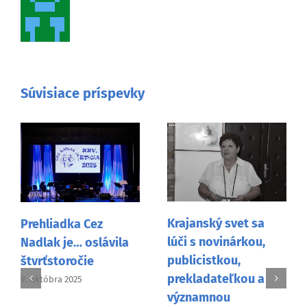
Súvisiace príspevky
Krajanský svet sa
Prehliadka Cez
lúči s novinárkou,
Nadlak je… oslávila
publicistkou,
štvrťstoročie
prekladateľkou a
9. októbra 2025
významnou