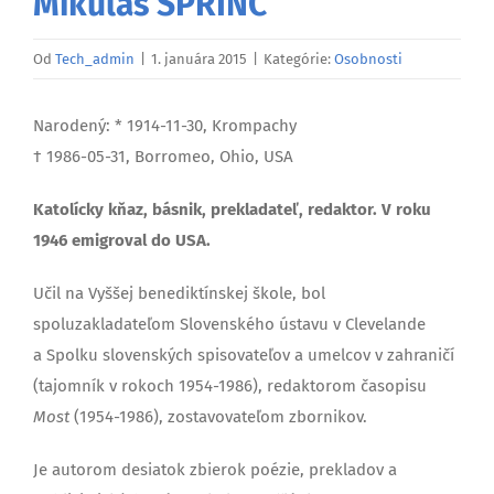
Mikuláš ŠPRINC
Od
Tech_admin
|
1. januára 2015
|
Kategórie:
Osobnosti
Narodený: * 1914-11-30, Krompachy
† 1986-05-31, Borromeo, Ohio, USA
Katolícky kňaz, básnik, prekladateľ, redaktor. V roku
1946 emigroval do USA.
Učil na Vyššej benediktínskej škole, bol
spoluzakladateľom Slovenského ústavu v Clevelande
a Spolku slovenských spisovateľov a umelcov v zahraničí
(tajomník v rokoch 1954-1986), redaktorom časopisu
Most
(1954-1986), zostavovateľom zbornikov.
Je autorom desiatok zbierok poézie, prekladov a