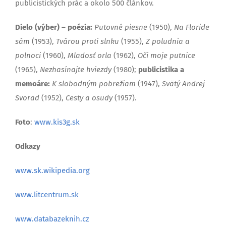
publicistických prác a okolo 500 článkov.
Dielo (výber) – poézia:
Putovné piesne
(1950),
Na Floride
sám
(1953),
Tvárou proti slnku
(1955),
Z poludnia a
polnoci
(1960),
Mladosť orla
(1962),
Oči moje putnice
(1965),
Nezhasínajte hviezdy
(1980);
publicistika a
memoáre:
K slobodným pobrežiam
(1947),
Svätý Andrej
Svorad
(1952),
Cesty a osudy
(1957).
Foto
:
www.kis3g.sk
Odkazy
www.sk.wikipedia.org
www.litcentrum.sk
www.databazeknih.cz