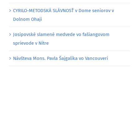
CYRILO-METODSKÁ SLÁVNOSŤ v Dome seniorov v
Dolnom Ohaji
Josipovské slamené medvede vo fašiangovom
sprievode v Nitre
Návšteva Mons. Pavla Šajgalíka vo Vancouveri