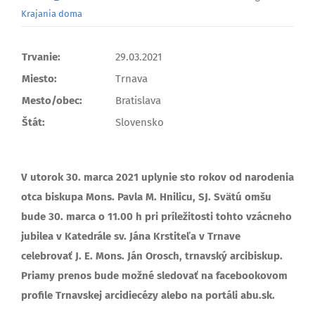
Krajania doma
Trvanie:
29.03.2021
Miesto:
Trnava
Mesto/obec:
Bratislava
Štát:
Slovensko
V utorok 30. marca 2021 uplynie sto rokov od narodenia
otca biskupa Mons. Pavla M. Hnilicu, SJ. Svätú omšu
bude 30. marca o 11.00 h pri príležitosti tohto vzácneho
jubilea v Katedrále sv. Jána Krstiteľa v Trnave
celebrovať J. E. Mons. Ján Orosch, trnavský arcibiskup.
Priamy prenos bude možné sledovať na facebookovom
profile Trnavskej arcidiecézy alebo na portáli abu.sk.