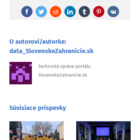
Facebook
Twitter
Reddit
LinkedIn
Tumblr
Pinterest
Vk
O autorovi/autorke:
data_SlovenskeZahranicie.sk
Technická správa portálu
SlovenskeZahranicie.sk
Súvisiace príspevky