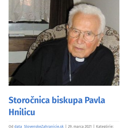
väčší
obrázok
Storočnica biskupa Pavla
Hnilicu
Od
data_SlovenskeZahranicie.sk
|
29. marca 2021
|
Kategórie: