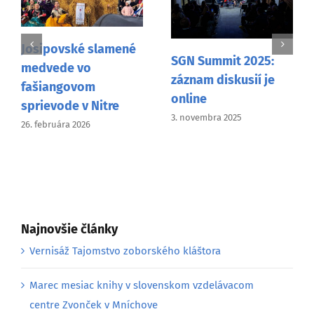
Josipovské slamené
SGN Summit 2025:
medvede vo
záznam diskusií je
fašiangovom
online
sprievode v Nitre
3. novembra 2025
26. februára 2026
Najnovšie články
Vernisáž Tajomstvo zoborského kláštora
Marec mesiac knihy v slovenskom vzdelávacom
centre Zvonček v Mníchove