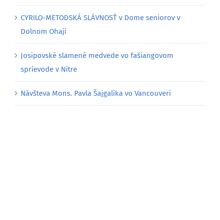
CYRILO-METODSKÁ SLÁVNOSŤ v Dome seniorov v
Dolnom Ohaji
Josipovské slamené medvede vo fašiangovom
sprievode v Nitre
Návšteva Mons. Pavla Šajgalíka vo Vancouveri