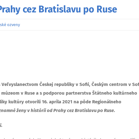
Prahy cez Bratislavu po Ruse
ské ozveny
s Veľvyslanectvom Českej republiky v Sofii, Českým centrom v Sofi
m múzeom v Ruse a s podporou partnerstva Štátneho kultúrneho
liky kultúry otvorili 16. apríla 2021 na pôde Regionálneho
znamné ženy v histórii od Prahy cez Bratislavu po Ruse
.
i.