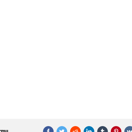
ormu
Facebook
Twitter
Reddit
LinkedIn
Tumblr
Pinter