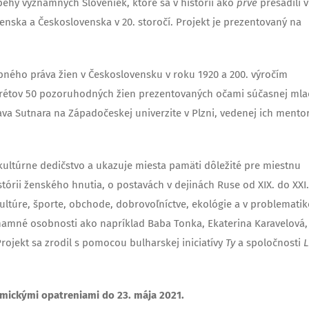
behy významných Sloveniek, ktoré sa v histórii ako
prvé
presadili v
nska a Československa v 20. storočí. Projekt je prezentovaný na
ebného práva žien v Československu v roku 1920 a 200. výročím
trétov 50 pozoruhodných žien prezentovaných očami súčasnej mla
lava Sutnara na Západočeskej univerzite v Plzni, vedenej ich ment
 kultúrne dedičstvo a ukazuje miesta pamäti dôležité pre miestnu
tórii ženského hnutia, o postavách v dejinách Ruse od XIX. do XXI.
kultúre, športe, obchode, dobrovoľníctve, ekológie a v problematik
amné osobnosti ako napríklad Baba Tonka, Ekaterina Karavelová,
rojekt sa zrodil s pomocou bulharskej iniciatívy
Ty
a spoločnosti
L
emickými opatreniami do 23. mája 2021.