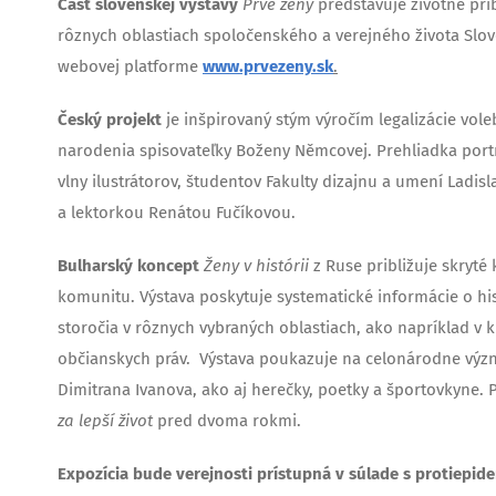
Časť slovenskej výstavy
Prvé ženy
predstavuje životné prí
rôznych oblastiach spoločenského a verejného života Slove
webovej platforme
www.prvezeny.sk
.
Český projekt
je inšpirovaný stým výročím legalizácie vol
narodenia spisovateľky Boženy Němcovej. Prehliadka por
vlny ilustrátorov, študentov Fakulty dizajnu a umení Ladis
a lektorkou Renátou Fučíkovou.
Bulharský koncept
Ženy v histórii
z Ruse približuje skryté
komunitu. Výstava poskytuje systematické informácie o his
storočia v rôznych vybraných oblastiach, ako napríklad v 
občianskych práv. Výstava poukazuje na celonárodne význ
Dimitrana Ivanova, ako aj herečky, poetky a športovkyne. P
za lepší život
pred dvoma rokmi.
Expozícia bude verejnosti prístupná v súlade s protiepid