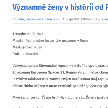
Významné ženy v histórii od 
Od
data_SlovenskeZahranicie.sk
|
4. mája 2021
|
Kategórie:
Krajan
Trvanie:
04.05.2021
Miesto:
Regionálne historické múzeum v Ruse
Mesto/obec:
Ruse
Štát:
Bulharsko
Veľvyslanectvo Slovenskej republiky v Sofii v spolupráci 
Združením European Spaces 21, Regionálnym historický
inštitútu Ministerstva zahraničných vecí Bulharskej repub
historického múzea v Ruse vernisáž spoločnej výstavy
Vý
Prvé ženy
, českú
České hrdinky a
bulharskú
Ženy v históri