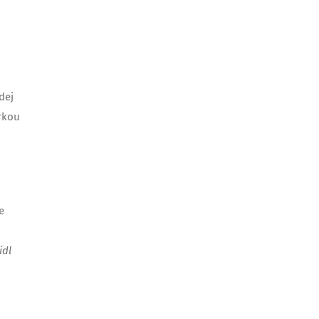
dej
orkou
e
idl