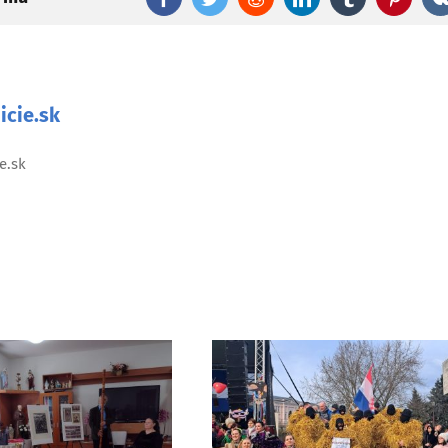
icie.sk
e.sk