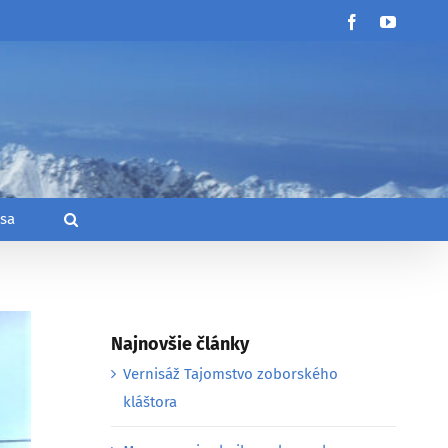
Facebook
YouTub
 sa
Najnovšie články
Vernisáž Tajomstvo zoborského
kláštora