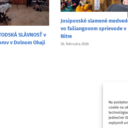
vské slamené medvede
Návšteva Mons. Pavla Šaj
iangovom sprievode v
vo Vancouveri
9. februára 2026
ra 2026
Na poskytov
cookie na uk
technológia
jedinečné I
ovplyvniť urč