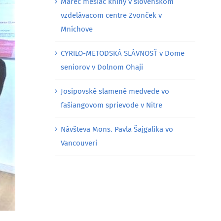
Marec mesiac knihy v slovenskom
vzdelávacom centre Zvonček v
Mníchove
CYRILO-METODSKÁ SLÁVNOSŤ v Dome
seniorov v Dolnom Ohaji
Josipovské slamené medvede vo
fašiangovom sprievode v Nitre
Návšteva Mons. Pavla Šajgalíka vo
Vancouveri