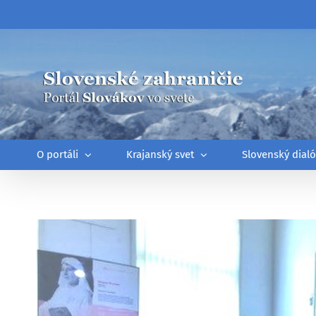
Skip
to
content
O portáli
Krajanský svet
Slovenský dial
Zobraziť
väčší
obrázok