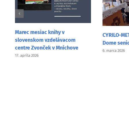
Josipo
vo faš
CYRILO-METODSKÁ SLÁVNOSŤ v
Nitre
Dome seniorov v Dolnom Ohaji
26. februá
6. marca 2026