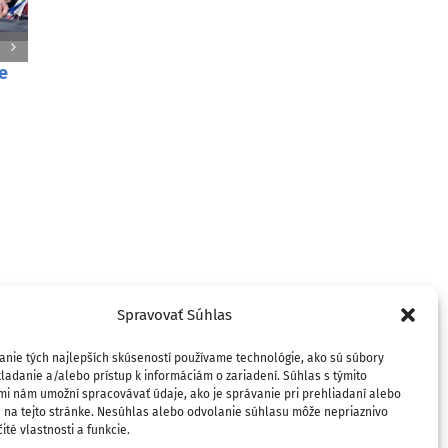
galíka
Festi
Žiacky dejepisný projekt
tvorb
Detektív Lupa mapoval české a
2025 
slovenské stopy vo svete
22. okt
27. decembra 2025
Spravovať Súhlas
anie tých najlepších skúseností používame technológie, ako sú súbory
ladanie a/alebo prístup k informáciám o zariadení. Súhlas s týmito
mi nám umožní spracovávať údaje, ako je správanie pri prehliadaní alebo
D na tejto stránke. Nesúhlas alebo odvolanie súhlasu môže nepriaznivo
ité vlastnosti a funkcie.