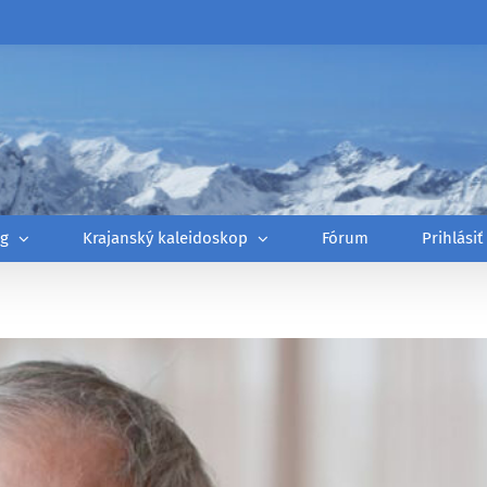
óg
Krajanský kaleidoskop
Fórum
Prihlásiť