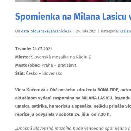
Spomienka na Milana Lasicu 
Od
data_SlovenskeZahranicie.sk
|
24. júla 2021
|
Kategórie:
Krajan
Trvanie:
24.07.2021
Miesto:
Slovenská mozaika na Rádiu Z
Mesto/obec:
Praha – Bratislava
Štát:
Česko – Slovensko
Viera Kučerová z Občianskeho združenia BONA FIDE, auto
aktuálnom vydaní zaspomína na MILANA LASICU, legendu 
umelca, satirika, humoristu a speváka. Reláciu prináša Sl
repríze ju odvysiela v sobotu 24. júla od 7.30 h.
„Dnešná Slovenská mozaika bude venovaná spomienke na 