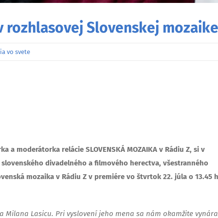
v rozhlasovej Slovenskej mozaik
ia vo svete
rka a moderátorka relácie SLOVENSKÁ MOZAIKA v Rádiu Z, si v
slovenského divadelného a filmového herectva, všestranného
ovenská mozaika v Rádiu Z v premiére vo štvrtok 22. júla o 13.45 h
Milana Lasicu. Pri vyslovení jeho mena sa nám okamžite vynára