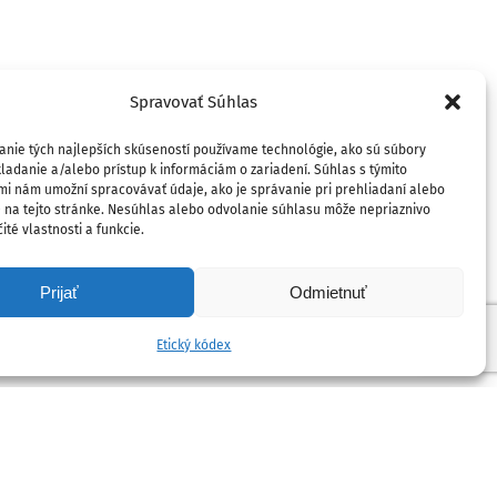
Spravovať Súhlas
anie tých najlepších skúseností používame technológie, ako sú súbory
ladanie a/alebo prístup k informáciám o zariadení. Súhlas s týmito
mi nám umožní spracovávať údaje, ako je správanie pri prehliadaní alebo
D na tejto stránke. Nesúhlas alebo odvolanie súhlasu môže nepriaznivo
ité vlastnosti a funkcie.
Prijať
Odmietnuť
Etický kódex