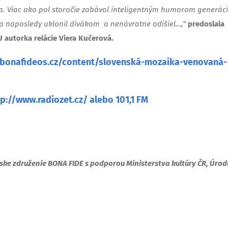
a.
Viac ako pol storočie zabával inteligentným humorom generác
 sa naposledy uklonil divákom a nenávratne odišiel…,“
predoslala
autorka relácie Viera Kučerová.
/bonafideos.cz/content/slovenská-mozaika-venovaná-
tp://www.radiozet.cz/
alebo 101,1 FM
ske združenie BONA FIDE s podporou
Ministerstva kultúry ČR, Úrad