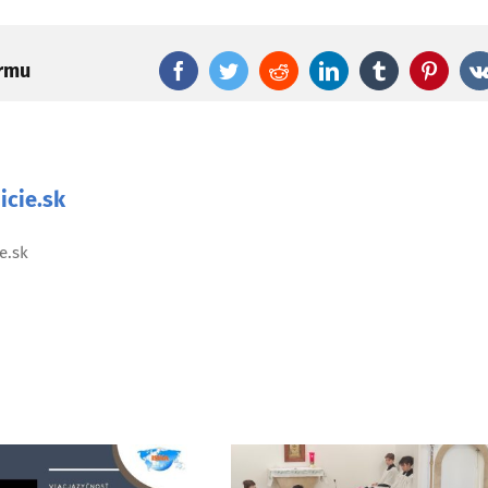
ormu
Facebook
Twitter
Reddit
LinkedIn
Tumblr
Pinter
icie.sk
e.sk