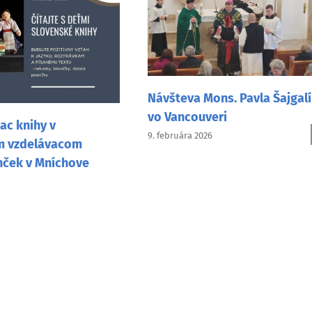
va Mons. Pavla Šajgalíka
ncouveri
Žiacky dejepisný projek
ra 2026
Detektív Lupa mapoval 
slovenské stopy vo sve
27. decembra 2025