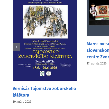
Návšte
vo Va
Marec mesiac knihy v
9. februá
slovenskom vzdelávacom
centre Zvonček v Mníchove
17. apríla 2026
rského