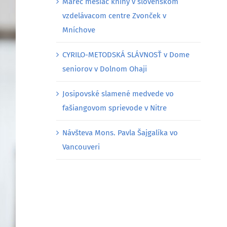
Marec mesiac knihy v slovenskom
vzdelávacom centre Zvonček v
Mníchove
CYRILO-METODSKÁ SLÁVNOSŤ v Dome
seniorov v Dolnom Ohaji
Josipovské slamené medvede vo
fašiangovom sprievode v Nitre
Návšteva Mons. Pavla Šajgalíka vo
Vancouveri