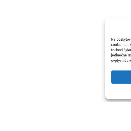
Na poskytov
cookie na uk
technológia
jedinečné I
ovplyvniť urč