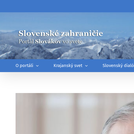
Skip
to
content
O portáli
Krajanský svet
Slovenský dial
Zobraziť
väčší
obrázok