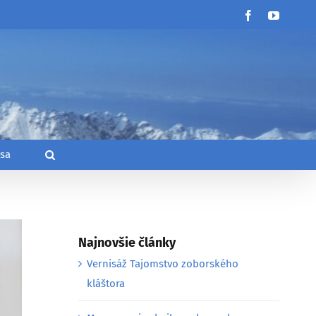
Facebook
YouTub
 sa
Najnovšie články
Vernisáž Tajomstvo zoborského
kláštora