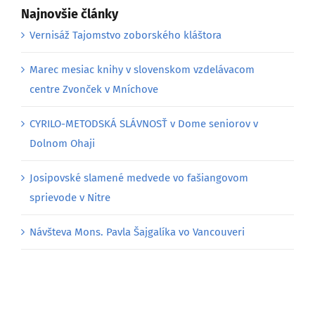
Vernisáž Tajomstvo zoborského kláštora
Marec mesiac knihy v slovenskom vzdelávacom
centre Zvonček v Mníchove
CYRILO-METODSKÁ SLÁVNOSŤ v Dome seniorov v
Dolnom Ohaji
Josipovské slamené medvede vo fašiangovom
sprievode v Nitre
Návšteva Mons. Pavla Šajgalíka vo Vancouveri