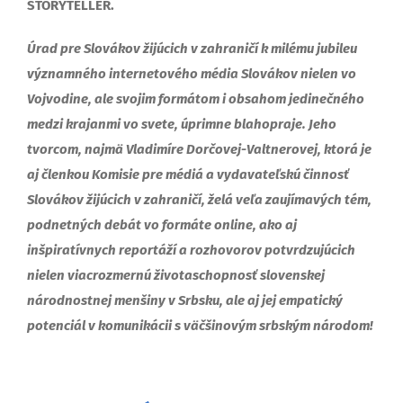
STORYTELLER.
Úrad pre Slovákov žijúcich v zahraničí k milému jubileu
významného internetového média Slovákov nielen vo
Vojvodine, ale svojim formátom i obsahom jedinečného
medzi krajanmi vo svete, úprimne blahopraje. Jeho
tvorcom, najmä Vladimíre Dorčovej-Valtnerovej, ktorá je
aj členkou Komisie pre médiá a vydavateľskú činnosť
Slovákov žijúcich v zahraničí, želá veľa zaujímavých tém,
podnetných debát vo formáte online, ako aj
inšpiratívnych reportáží a rozhovorov potvrdzujúcich
nielen viacrozmernú životaschopnosť slovenskej
národnostnej menšiny v Srbsku, ale aj jej empatický
potenciál v komunikácii s väčšinovým srbským národom!