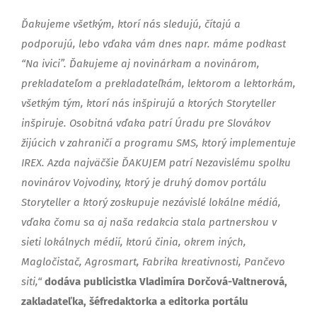
Ďakujeme všetkým, ktorí nás sledujú, čítajú a
podporujú, lebo vďaka vám dnes napr. máme podkast
“Na ivici”. Ďakujeme aj novinárkam a novinárom,
prekladateľom a prekladateľkám, lektorom a lektorkám,
všetkým tým, ktorí nás inšpirujú a ktorých Storyteller
inšpiruje. Osobitná vďaka patrí Úradu pre Slovákov
žijúcich v zahraničí a programu SMS, ktorý implementuje
IREX. Azda najväčšie ĎAKUJEM patrí Nezavislému spolku
novinárov Vojvodiny, ktorý je druhý domov portálu
Storyteller a ktorý zoskupuje nezávislé lokálne médiá,
vďaka čomu sa aj naša redakcia stala partnerskou v
sieti lokálnych médií, ktorú činia, okrem iných,
Magločistač, Agrosmart, Fabrika kreativnosti, Pančevo
siti,“
dodáva publicistka Vladimíra Dorčová-Valtnerová,
zakladateľka, šéfredaktorka a editorka portálu