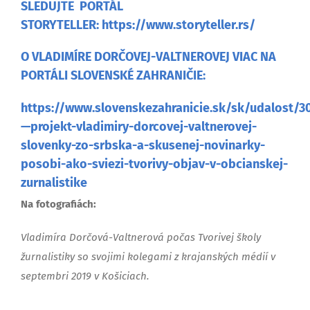
SLEDUJTE PORTÁL
STORYTELLER:
https://www.storyteller.rs/
O VLADIMÍRE DORČOVEJ-VALTNEROVEJ VIAC
NA
PORTÁLI SLOVENSKÉ ZAHRANIČIE:
https://www.slovenskezahranicie.sk/sk/udalost/30
—projekt-vladimiry-dorcovej-valtnerovej-
slovenky-zo-srbska-a-skusenej-novinarky-
posobi-ako-sviezi-tvorivy-objav-v-obcianskej-
zurnalistike
Na fotografiách:
Vladimíra Dorčová-Valtnerová počas Tvorivej školy
žurnalistiky so svojimi kolegami z krajanských médií v
septembri 2019 v Košiciach.