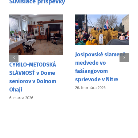
Súvisiace príspevky
Josipovské slamené
Návšteva Mons.
medvede vo
Pavla Šajgalíka vo
fašiangovom
Vancouveri
sprievode v Nitre
9. februára 2026
26. februára 2026
Najnovšie články