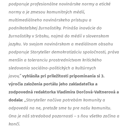
podporuje profesionálne novinárske normy a etické
normy a je zmesou komunitných médií,
multimediálneho novinárskeho prístupu a
podnikateľskej žurnalistiky. Prináša inovácie do
žurnalistiky v Srbsku, najmä do médií v slovenskom
jazyku. Vo svojom novinárskom a mediálnom obsahu
podporuje Storyteller demokratizáciu spoločnosti, práva
menšín a toleranciu prostredníctvom kritického
sledovania sociálno-politických a kultúrnych
javov,”
vyhlásila pri priležitosti pripomínania si 3.
výročia založenia portálu jeho zakladateľka a
zodpovedná redaktorka Vladimíra Dorčová-Valtnerová a
dodala:
„Storyteller načúva potrebám komunity a
odpovedá na ne, pretože sme tu pre našu komunitu.
Ona je náš stredobod pozornosti – s ňou všetko začína a
končí.