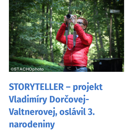
väčší
obrázok
STORYTELLER – projekt
Vladimíry Dorčovej-
Valtnerovej, oslávil 3.
narodeniny