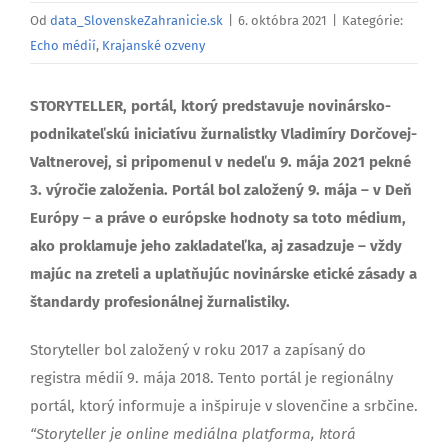
Od
data_SlovenskeZahranicie.sk
|
6. októbra 2021
|
Kategórie:
Echo médií
,
Krajanské ozveny
STORYTELLER, portál, ktorý predstavuje novinársko-
podnikateľskú iniciatívu žurnalistky Vladimíry Dorčovej-
Valtnerovej, si pripomenul v nedeľu 9. mája 2021 pekné
3. výročie založenia. Portál bol založený 9. mája – v Deň
Európy – a práve o európske hodnoty sa toto médium,
ako proklamuje jeho zakladateľka, aj zasadzuje – vždy
majúc na zreteli a uplatňujúc novinárske etické zásady a
štandardy profesionálnej žurnalistiky.
Storyteller bol založený v roku 2017 a zapísaný do
registra médií 9. mája 2018. Tento portál je regionálny
portál, ktorý informuje a inšpiruje v slovenčine a srbčine.
“Storyteller je online mediálna platforma, ktorá