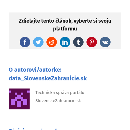
Zdielajte tento článok, vyberte si svoju
platformu
Facebook
Twitter
Reddit
LinkedIn
Tumblr
Pinterest
Vk
O autorovi/autorke:
data_SlovenskeZahranicie.sk
Technická správa portálu
SlovenskeZahranicie.sk