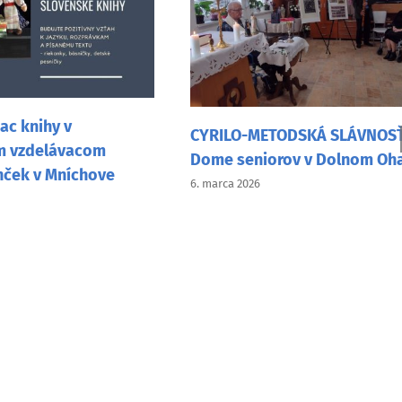
J
v
CYRILO-METODSKÁ SLÁVNOSŤ v
Ni
acom
Dome seniorov v Dolnom Ohaji
26
chove
6. marca 2026