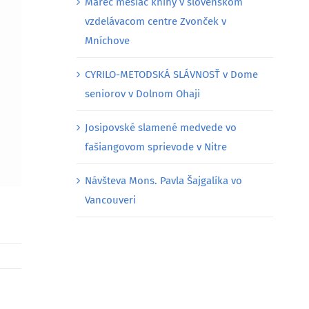
Marec mesiac knihy v slovenskom
vzdelávacom centre Zvonček v
Mníchove
CYRILO-METODSKÁ SLÁVNOSŤ v Dome
seniorov v Dolnom Ohaji
Josipovské slamené medvede vo
fašiangovom sprievode v Nitre
Návšteva Mons. Pavla Šajgalíka vo
Vancouveri