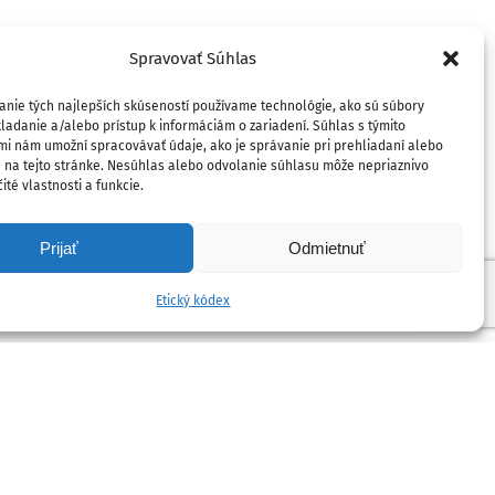
Spravovať Súhlas
anie tých najlepších skúseností používame technológie, ako sú súbory
ladanie a/alebo prístup k informáciám o zariadení. Súhlas s týmito
mi nám umožní spracovávať údaje, ako je správanie pri prehliadaní alebo
D na tejto stránke. Nesúhlas alebo odvolanie súhlasu môže nepriaznivo
ité vlastnosti a funkcie.
Prijať
Odmietnuť
Etický kódex