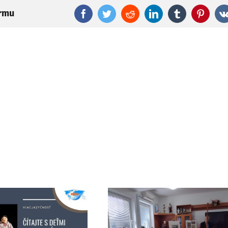
ormu
Facebook
Twitter
Reddit
LinkedIn
Tumblr
Pinter