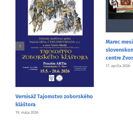
Marec mesiac knihy v
slovenskom vzdeláv
centre Zvonček v Mní
17. apríla 2026
nisáž Tajomstvo zoborského
štora
ája 2026