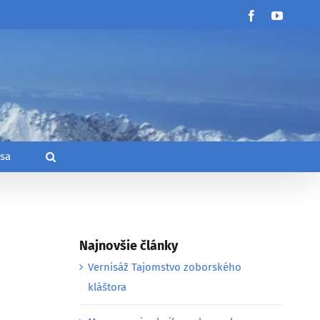
Facebook
YouTub
 sa
Najnovšie články
Vernisáž Tajomstvo zoborského
kláštora