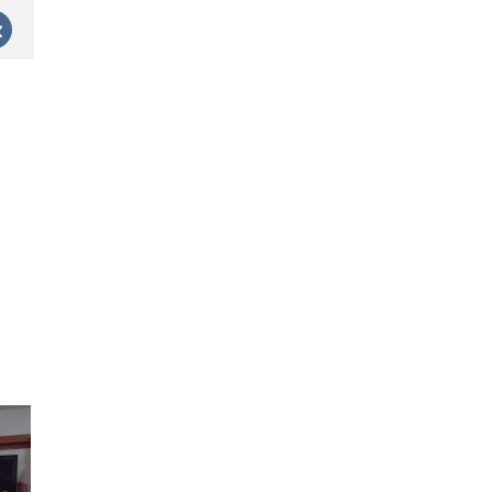
est
Vk