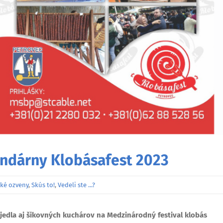
endárny Klobásafest 2023
ké ozveny
,
Skús to!
,
Vedeli ste ...?
edla aj šikovných kuchárov na Medzinárodný festival klobás