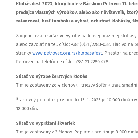
Klobásafest 2023, ktorý bude v Báčskom Petrovci 11. febr
predajca vlastných výrobkov, alebo ako návštevník, ktorý
zatancovať, hrať tombolu a vyhrať, ochutnať klobásky, šk
Záujemcovia o súťaž vo výrobe najlepšej praženej klobásy
alebo zavolať na tel. číslo: +381(0)21/2280-032. Tlačivo na 
stránky
www.petrovec.org.rs/klobasafest
. Priestor na pre
Petrovec na telefónne číslo: +381 21 2280 478.
Súťaž vo výrobe čerstvých klobás
Tím je zostavený zo 4 členov (1 triezvy šofér + traja smädní r
Štartovný poplatok pre tím do 13. 1. 2023 je 10 000 dinárov
12 000 din.
Súťaž vo vyprážaní škvariek
Tím je zostavený z 3 členov. Poplatok pre tím je 8 000 dinár