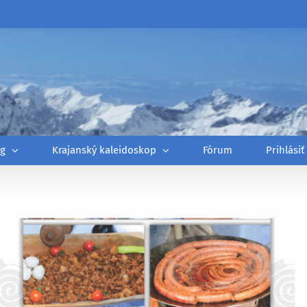
óg
Krajanský kaleidoskop
Fórum
Prihlásiť