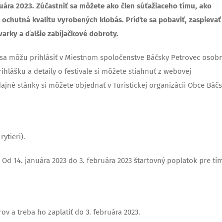
uára 2023. Zúčastniť sa môžete ako člen súťažiaceho tímu, ako
 ochutná kvalitu vyrobených klobás. Príďte sa pobaviť, zaspievať 
varky a ďalšie zabíjačkové dobroty.
 sa môžu prihlásiť v Miestnom spoločenstve Báčsky Petrovec osob
prihlášku a detaily o festivale si môžete stiahnuť z webovej
dajné stánky si môžete objednať v Turistickej organizácii Obce Báč
ytieri).
. Od 14. januára 2023 do 3. februára 2023 štartovný poplatok pre tím
ov a treba ho zaplatiť do 3. februára 2023.