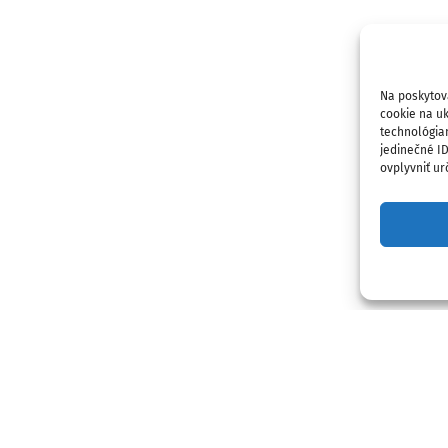
Na poskytov
cookie na uk
technológia
jedinečné I
ovplyvniť urč