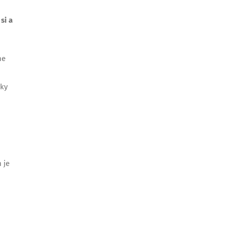
si a
ne
sky
 je