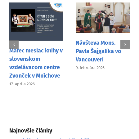
Návšteva Mons.
Pavla Šajgalíka vo
Žiacky dejepisný
Vancouveri
projekt Detektív
9. februára 2026
Lupa mapoval české
a slovenské stopy vo
svete
27. decembra 2025