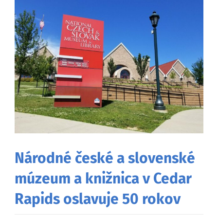
väčší
obrázok
Národné české a slovenské
múzeum a knižnica v Cedar
Rapids oslavuje 50 rokov