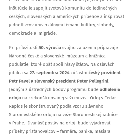
inštitúcie je zapojiť svetovú komunitu do jedinečných
českých, slovenských a amerických príbehov a inšpirovať
jednotlivcov univerzálnymi témami kultúry, slobody,
demokracie a imigrácie.
Pri príležitosti
50. výročia
svojho založenia pripravuje
Národné české a slovenské múzeum a knižnica
podujatie, ktoré opäť spojí hlavy štátov. Na oslavách
jubilea sa
27. septembra 2024
zúčastní
český
prezident
Petr Pavel a slovenský prezident Peter Pellegrini
.
Jedným z ústredných bodov programu bude
odhalenie
orloja
na zrekonštruovanej veži múzea. Orloj v Cedar
Rapids je skonštruovaný podľa vzoru slávneho
Staromestského orloja na veže Staromestskej radnice
v Prahe. Dvanásť postáv na orloji bude vyjadrovať
príbehy prisťahovalcov – farmára, baníka, mäsiara