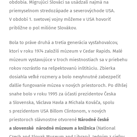
obdobia. Migrujúci Slováci sa usádzali najmä na
priemyselnom stredozápade a severovýchode USA.
V období 1. svetovej vojny môžeme v USA hovoriť
približne o pol milióne Slovákov.
Bola to práve druhá a tretia generácia vysťahovalcov,
ktorí v roku 1974 založili múzeum v Cedar Rapids. Malé
múzeum vystavujúce v troch miestnostiach sa v priebehu
rokov rozrástlo na rešpektovanú inštitúciu. Zbierka
dosiahla veľké rozmery a bolo nevyhnutné zabezpečiť
ďalšie fungovanie múzea v nových priestoroch. Po dlhšej
snahe bolo v roku 1995 za účasti prezidentov Česka
a Slovenska, Václava Havla a Michala Kováča, spolu
s prezidentom USA Billom Clintonom, v nových
priestoroch slávnostne otvorené
Národné české
a slovenské národné múzeum a knižnica
(National
Czech and Slovak Museum and Library). Jedným z cieľov