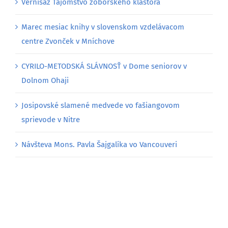
Najnovšie články
Vernisáž Tajomstvo zoborského kláštora
Marec mesiac knihy v slovenskom vzdelávacom
centre Zvonček v Mníchove
CYRILO-METODSKÁ SLÁVNOSŤ v Dome seniorov v
Dolnom Ohaji
Josipovské slamené medvede vo fašiangovom
sprievode v Nitre
Návšteva Mons. Pavla Šajgalíka vo Vancouveri