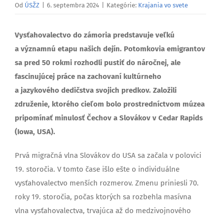
Od
ÚSŽZ
|
6. septembra 2024
|
Kategórie:
Krajania vo svete
Vysťahovalectvo do zámoria predstavuje veľkú
a významnú etapu našich dejín. Potomkovia emigrantov
sa pred 50 rokmi rozhodli pustiť do náročnej, ale
fascinujúcej práce na zachovaní kultúrneho
a jazykového dedičstva svojich predkov. Založili
združenie, ktorého cieľom bolo prostredníctvom múzea
pripomínať minulosť Čechov a Slovákov v Cedar Rapids
(Iowa, USA).
Prvá migračná vlna Slovákov do USA sa začala v polovici
19. storočia. V tomto čase išlo ešte o individuálne
vysťahovalectvo menších rozmerov. Zmenu priniesli 70.
roky 19. storočia, počas ktorých sa rozbehla masívna
vlna vysťahovalectva, trvajúca až do medzivojnového