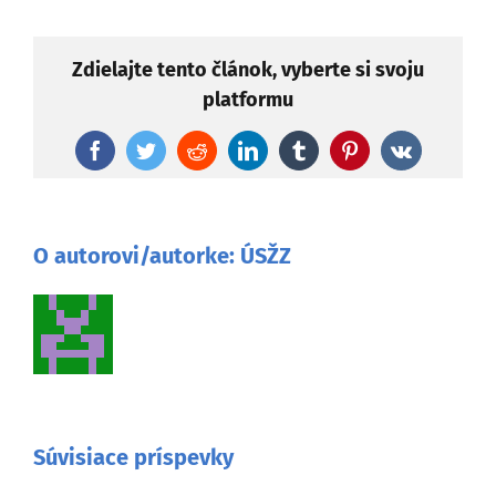
Zdielajte tento článok, vyberte si svoju
platformu
Facebook
Twitter
Reddit
LinkedIn
Tumblr
Pinterest
Vk
O autorovi/autorke:
ÚSŽZ
Súvisiace príspevky