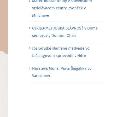
Marec mesiac knihy v slovenskom
vzdelávacom centre Zvonček v
Mníchove
CYRILO-METODSKÁ SLÁVNOSŤ v Dome
seniorov v Dolnom Ohaji
Josipovské slamené medvede vo
fašiangovom sprievode v Nitre
Návšteva Mons. Pavla Šajgalíka vo
Vancouveri