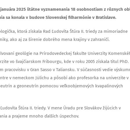
11. januára 2025 štátne vyznamenania 18 osobnostiam z rôznych obl
a sa konala v budove Slovenskej filharmónie v Bratislave.
ologička, ktorá získala Rad Ľudovíta Štúra II. triedy za mimoriadne
niky, ako aj za šírenie dobrého mena krajiny v zahraničí.
solvovaní geológie na Prírodovedeckej fakulte Univerzity Komenské
rzite vo švajčiarskom Fribourgu, kde v roku 2005 získala titul PhD.
pracovisku v Gran Sasso v Taliansku. V súčasnosti vedie výskum
tre v nemeckom Jülichu a pôsobí ako profesorka na univerzite v
 neutrín a geoneutrín pomocou veľkoobjemových kvapalinových
udovíta Štúra II. triedy. V mene Úradu pre Slovákov žijúcich v
nania a prajeme mnoho ďalších úspechov.