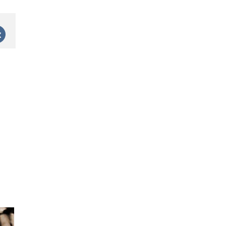
est
Vk