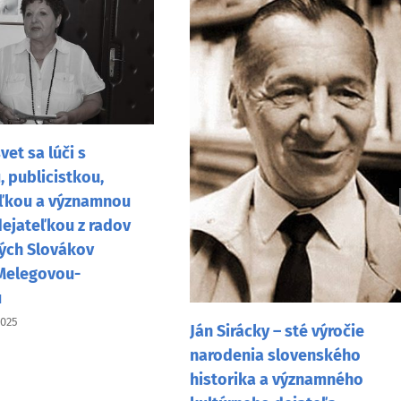
u,
amnou
 radov
v
Spo
Šafá
Ján Sirácky – sté výročie
13. m
narodenia slovenského
historika a významného