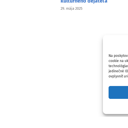
kultúrneho dejateľa
29. mája 2025
Na poskytov
cookie na uk
technológia
jedinečné I
ovplyvniť urč