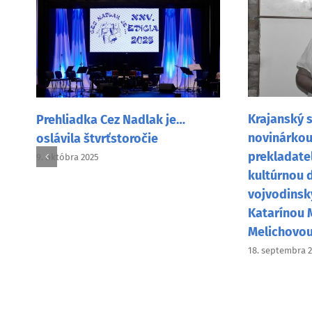
Krajanský svet sa lúči s
iadka Cez Nadlak je…
novinárkou, publicistko
la štvrťstoročie
prekladateľkou a význ
ra 2025
kultúrnou dejateľkou z
vojvodinských Slováko
Katarínou Melegovou-
Melichovou
18. septembra 2025