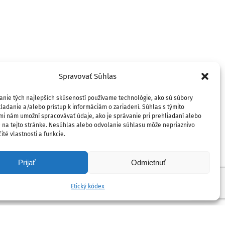
Spravovať Súhlas
anie tých najlepších skúseností používame technológie, ako sú súbory
ladanie a/alebo prístup k informáciám o zariadení. Súhlas s týmito
mi nám umožní spracovávať údaje, ako je správanie pri prehliadaní alebo
D na tejto stránke. Nesúhlas alebo odvolanie súhlasu môže nepriaznivo
ité vlastnosti a funkcie.
Prijať
Odmietnuť
Etický kódex