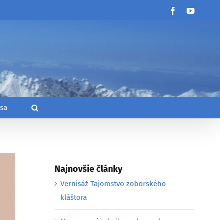
Facebook
YouTub
 sa
Najnovšie články
Vernisáž Tajomstvo zoborského
kláštora