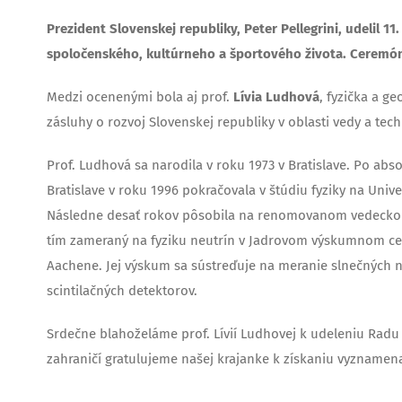
Prezident Slovenskej republiky, Peter Pellegrini, udelil 
spoločenského, kultúrneho a športového života. Ceremóni
Medzi ocenenými bola aj prof.
Lívia Ludhová
, fyzička a ge
zásluhy o rozvoj Slovenskej republiky v oblasti vedy a tech
Prof. Ludhová sa narodila v roku 1973 v Bratislave. Po ab
Bratislave v roku 1996 pokračovala v štúdiu fyziky na Unive
Následne desať rokov pôsobila na renomovanom vedeckom 
tím zameraný na fyziku neutrín v Jadrovom výskumnom cen
Aachene. Jej výskum sa sústreďuje na meranie slnečných
scintilačných detektorov.
Srdečne blahoželáme prof. Lívií Ludhovej k udeleniu Radu Ľ
zahraničí gratulujeme našej krajanke k získaniu vyzname