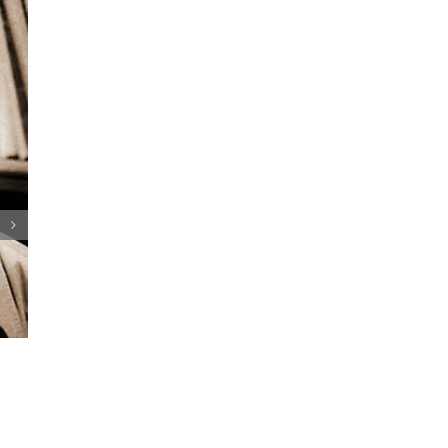
mienka na Pavla Jozefa
rika a jeho odkaz v Srbsku
Diana Virgovičová: M
slovenská vedkyňa, k
ája 2025
očarila svet vedy aj b
9. apríla 2025