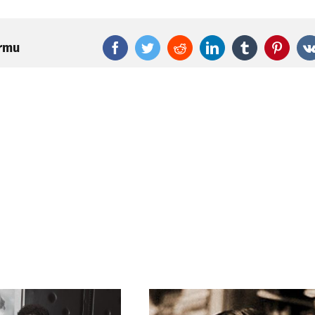
ormu
Facebook
Twitter
Reddit
LinkedIn
Tumblr
Pinter