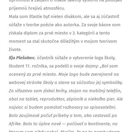
príjemnú hrejivú atmosféru.
Mala som šťastie byť nielen divákom, ale sa aj zúčastniť
súťaže v tvorbe poézie ako autorka. Za svoje básne som
získala diplom za prvé miesto v 3. kategórii a tento
moment sa stal skutočne dôležitým v mojom tvorivom
živote.
Iľja Plešakov
,
účastník súťaže o vytvorenie loga školy,
študent 11. ročníka, sa podelil o svoje dojmy:
„Bol som
ocenený za prvé miesto. Moje logo bude zverejnené na
webovej stránke školy a stane sa súčasťou jej symboliky.
Za víťazstvo som získal knihy, stojan na mobilný telefón,
obal na tablet, reproduktor, zápisník a niekoľko pier. Ale
najviac si budem pamätať rozhovory so spisovateľmi.
Bolo zaujímavé počuť príbehy o tom, ako cestovali po
Afrike. Bolo to úplne nové — počúvať o kontinente, na
ktorom som nikdy nebol. Myslím, že na to nezabudnem,