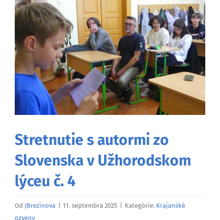
väčší
obrázok
Stretnutie s autormi zo
Slovenska v Užhorodskom
lýceu č. 4
Od
JBrezinova
|
11. septembra 2025
|
Kategórie:
Krajanské
ozveny