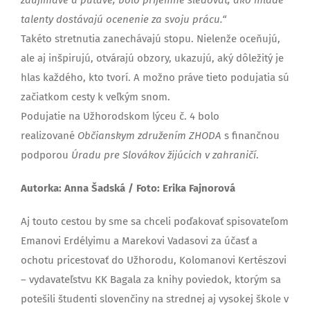
talenty dostávajú ocenenie za svoju prácu.“
Takéto stretnutia zanechávajú stopu. Nielenže oceňujú,
ale aj inšpirujú, otvárajú obzory, ukazujú, aký dôležitý je
hlas každého, kto tvorí. A možno práve tieto podujatia sú
začiatkom cesty k veľkým snom.
Podujatie na Užhorodskom lýceu č. 4 bolo
realizované
Občianskym združením ZHODA
s finančnou
podporou
Úradu pre Slovákov žijúcich v zahraničí
.
Autorka: Anna Šadská / Foto: Erika Fajnorová
Aj touto cestou by sme sa chceli poďakovať spisovateľom
Emanovi Erdélyimu a Marekovi Vadasovi za účasť a
ochotu pricestovať do Užhorodu, Kolomanovi Kertészovi
– vydavateľstvu KK Bagala za knihy poviedok, ktorým sa
potešili študenti slovenčiny na strednej aj vysokej škole v