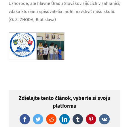
Užhorode, ale hlavne Úradu Slovákov žijúcich v zahraničí,
vďaka ktorému spisovatelia mohli navštíviť našu školu.
(O. Z. ZHODA, Bratislava)
Zdielajte tento článok, vyberte si svoju
platformu
Facebook
Twitter
Reddit
LinkedIn
Tumblr
Pinterest
Vk