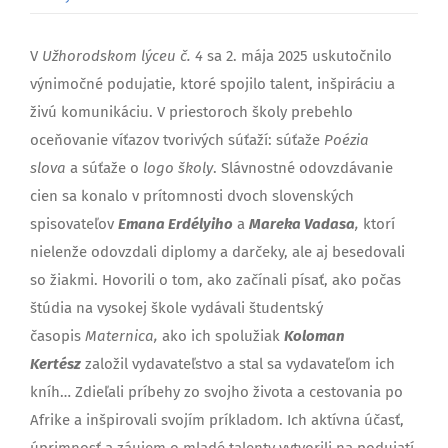
V
Užhorodskom lýceu č. 4
sa 2. mája 2025 uskutočnilo
výnimočné podujatie, ktoré spojilo talent, inšpiráciu a
živú komunikáciu. V priestoroch školy prebehlo
oceňovanie víťazov tvorivých súťaží: súťaže
Poézia
slova
a súťaže o
logo školy
. Slávnostné odovzdávanie
cien sa konalo v prítomnosti dvoch slovenských
spisovateľov
Emana Erdélyiho
a
Mareka Vadasa
,
ktorí
nielenže odovzdali diplomy a darčeky, ale aj besedovali
so žiakmi. Hovorili o tom, ako začínali písať, ako počas
štúdia na vysokej škole vydávali študentský
časopis
Maternica,
ako ich spolužiak
Koloman
Kertész
založil vydavateľstvo a stal sa vydavateľom ich
kníh… Zdieľali príbehy zo svojho života a cestovania po
Afrike a inšpirovali svojím príkladom. Ich aktívna účasť,
úprimnosť a záujem o mladé talenty vytvorili na podujatí