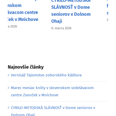
CYRILO-METODSKÁ
fašiangovom
SLÁVNOSŤ v Dome
sprievode v Nitre
seniorov v Dolnom
26. februára 2026
Ohaji
6. marca 2026
Najnovšie články
Vernisáž Tajomstvo zoborského kláštora
Marec mesiac knihy v slovenskom vzdelávacom
centre Zvonček v Mníchove
CYRILO-METODSKÁ SLÁVNOSŤ v Dome seniorov v
Dolnom Ohaji