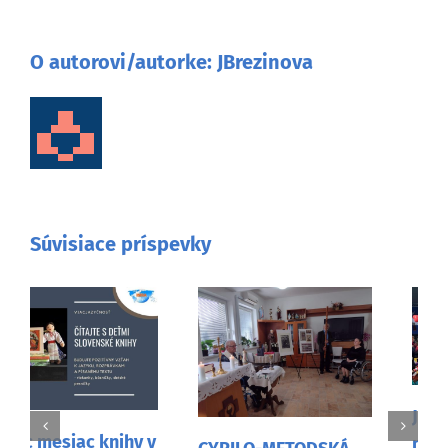
O autorovi/autorke:
JBrezinova
Súvisiace príspevky
Josipovské slamené
medvede vo