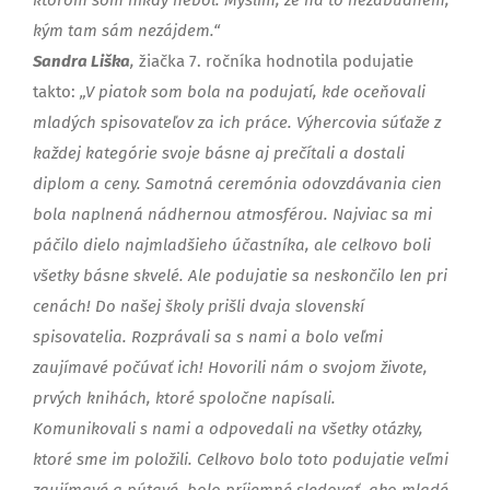
kým tam sám nezájdem.“
Sandra Liška
,
žiačka 7. ročníka hodnotila podujatie
takto:
„V piatok som bola na podujatí, kde oceňovali
mladých spisovateľov za ich práce. Výhercovia súťaže z
každej kategórie svoje básne aj prečítali a dostali
diplom a ceny. Samotná ceremónia odovzdávania cien
bola naplnená nádhernou atmosférou. Najviac sa mi
páčilo dielo najmladšieho účastníka, ale celkovo boli
všetky básne skvelé. Ale podujatie sa neskončilo len pri
cenách! Do našej školy prišli dvaja slovenskí
spisovatelia. Rozprávali sa s nami a bolo veľmi
zaujímavé počúvať ich! Hovorili nám o svojom živote,
prvých knihách, ktoré spoločne napísali.
Komunikovali s nami a odpovedali na všetky otázky,
ktoré sme im položili. Celkovo bolo toto podujatie veľmi
zaujímavé a pútavé, bolo príjemné sledovať, ako mladé