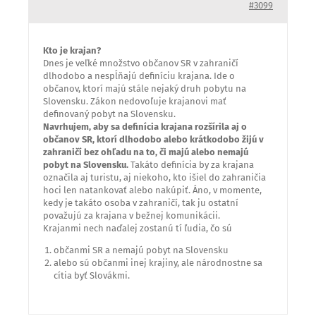
#3099
Kto je krajan?
Dnes je veľké množstvo občanov SR v zahraničí
dlhodobo a nespĺňajú definíciu krajana. Ide o
občanov, ktorí majú stále nejaký druh pobytu na
Slovensku. Zákon nedovoľuje krajanovi mať
definovaný pobyt na Slovensku.
Navrhujem, aby sa definícia krajana rozšírila aj o
občanov SR, ktorí dlhodobo alebo krátkodobo žijú v
zahraničí bez ohľadu na to, či majú alebo nemajú
pobyt na Slovensku.
Takáto definícia by za krajana
označila aj turistu, aj niekoho, kto išiel do zahraničia
hoci len natankovať alebo nakúpiť. Áno, v momente,
kedy je takáto osoba v zahraničí, tak ju ostatní
považujú za krajana v bežnej komunikácii.
Krajanmi nech naďalej zostanú tí ľudia, čo sú
občanmi SR a nemajú pobyt na Slovensku
alebo sú občanmi inej krajiny, ale národnostne sa
cítia byť Slovákmi.