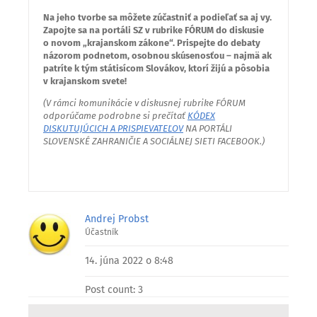
Na jeho tvorbe sa môžete zúčastniť a podieľať sa aj vy.
Zapojte sa na portáli SZ v rubrike FÓRUM do diskusie
o novom „krajanskom zákone“. Prispejte do debaty
názorom podnetom, osobnou skúsenosťou – najmä ak
patríte k tým státisícom Slovákov, ktorí žijú a pôsobia
v krajanskom svete!
(V rámci komunikácie v diskusnej rubrike FÓRUM
odporúčame podrobne si prečítať
KÓDEX
DISKUTUJÚCICH A PRISPIEVATEĽOV
NA PORTÁLI
SLOVENSKÉ ZAHRANIČIE A SOCIÁLNEJ SIETI FACEBOOK.)
Andrej Probst
Účastník
14. júna 2022 o 8:48
Post count: 3