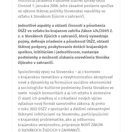
inštitúcia zaradená v systéme štátnej správy svoju
činnosť 1. januára 2006. Jeho zásadné poslanie spočíva
vo výkone štátnej politiky Slovenskej republiky vo
vzťahu k Slovákom žijúcim v zahraničí.
Jednotlivé aspekty a oblasti činnosti a pôsobenia
ÚSŽZ vo vzťahu ku krajanom zahŕňa Zákon 474/2005 Z.
z. o Slovákoch žijúcich v zahraničí, ktorý vymedzuje
pojmy, definuje zriadenie a pôsobnosť ÚSŽZ, oblasti
štátnej podpory, poskytovanie dotácií krajanských
spolkov, inštitúciám i jednotlivcom, nastavuje
podmienky a možnosti získania osvedčenia Slováka
žijúceho v zahraničí.
Spoločenský vývoj na Slovensku – aj v kontexte
s krajanskou tematikou a nevyhnutnosťou akceptovať
nové a dynamicky sa formujúce sociálno-ekonomické
a sociologicko-kultúrne podmienky života Slovákov vo
svete nových komunitách a aj ich vzťahu k domovine
či vlasti ich predkov, si v zrkadlení nových výziev
vyžaduje nový formát samotného zákona. Aj preto
v roku 2022 ÚSŽZ v spolupráci a ďalšími relevantnými
štátnymi inštitúciami na Slovensku, participujúcimi
v krajanskej problematike, ako aj odbornou
krajanskou verejnosťou, pripravuje NOVÝ ZÁKON
O SLOVÁKOCH ŽIJÚCICH V ZAHRANIČÍ.