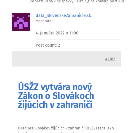
Zobrazujú sa 2 príspevky - 1 až 2 (z celkového počtu 2)
data_SlovenskeZahranicie.sk
Moderátor
4. januára 2022 o 11:00
Post count: 2
#2382
ÚSŽZ vytvára nový
Zákon o Slovákoch
žijúcich v zahraničí
Úrad pre Slovákov žijúcich v zahraničí (ÚSŽZ) začal ako