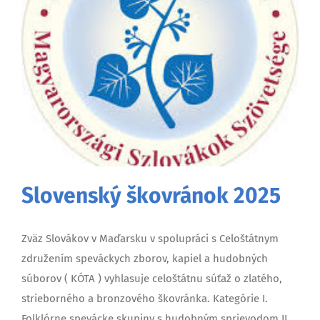
Slovenský škovránok 2025
Zväz Slovákov v Maďarsku v spolupráci s Celoštátnym
združením speváckych zborov, kapiel a hudobných
súborov ( KÓTA ) vyhlasuje celoštátnu súťaž o zlatého,
strieborného a bronzového škovránka. Kategórie I.
Folklórne spevácke skupiny s hudobným sprievodom II.