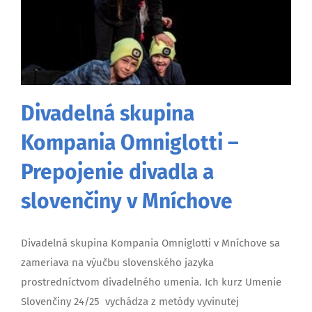
Divadelná skupina
Kompania Omniglotti –
Prepojenie divadla a
slovenčiny v Mníchove
Divadelná skupina Kompania Omniglotti v Mníchove sa
zameriava na výučbu slovenského jazyka
prostredníctvom divadelného umenia. Ich kurz Umenie
Slovenčiny 24/25 vychádza z metódy vyvinutej