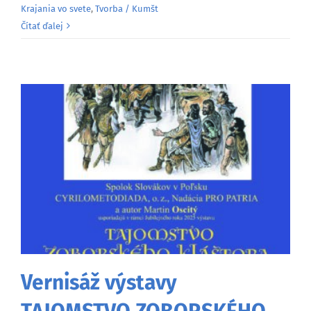
Krajania vo svete
,
Tvorba / Kumšt
Čítať ďalej
Vernisáž výstavy