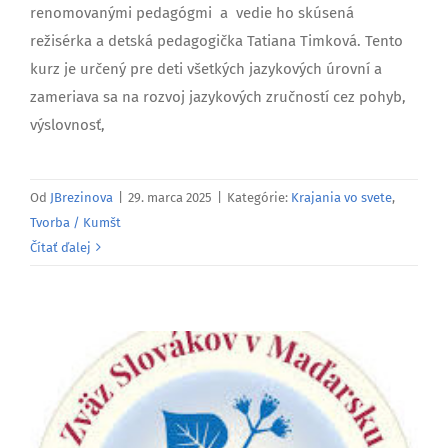
renomovanými pedagógmi a vedie ho skúsená
režisérka a detská pedagogička Tatiana Timková. Tento
kurz je určený pre deti všetkých jazykových úrovní a
zameriava sa na rozvoj jazykových zručností cez pohyb,
výslovnosť,
Od
JBrezinova
|
29. marca 2025
|
Kategórie:
Krajania vo svete
,
Tvorba / Kumšt
Čítať ďalej