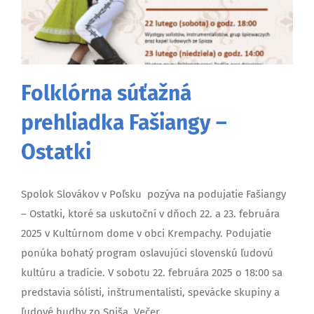
Folklórna súťažná
prehliadka Fašiangy –
Ostatki
Spolok Slovákov v Poľsku pozýva na podujatie Fašiangy
– Ostatki, ktoré sa uskutoční v dňoch 22. a 23. februára
2025 v Kultúrnom dome v obci Krempachy. Podujatie
ponúka bohatý program oslavujúci slovenskú ľudovú
kultúru a tradície. V sobotu 22. februára 2025 o 18:00 sa
predstavia sólisti, inštrumentalisti, spevácke skupiny a
ľudové hudby zo Spiša. Večer