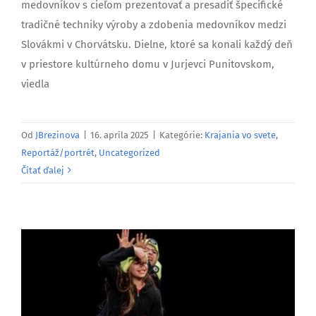
medovníkov s cieľom prezentovať a presadiť špecifické
tradičné techniky výroby a zdobenia medovníkov medzi
Slovákmi v Chorvátsku. Dielne, ktoré sa konali každý deň
v priestore kultúrneho domu v Jurjevci Punitovskom,
viedla
Od
JBrezinova
|
16. apríla 2025
|
Kategórie:
Krajania vo svete
,
Reportáž/portrét
,
Uncategorized
Čítať ďalej