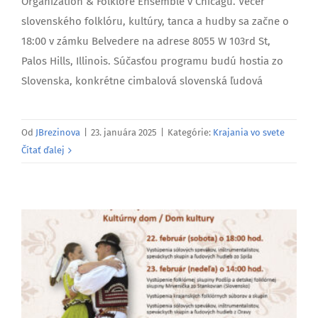
Organization & Folklore Ensemble v Chicagu. Večer
slovenského folklóru, kultúry, tanca a hudby sa začne o
18:00 v zámku Belvedere na adrese 8055 W 103rd St,
Palos Hills, Illinois. Súčasťou programu budú hostia zo
Slovenska, konkrétne cimbalová slovenská ľudová
Od
JBrezinova
|
23. januára 2025
|
Kategórie:
Krajania vo svete
Čítať ďalej