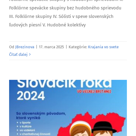
Folklórne spevácke skupiny bez hudobného sprievodu
III. Folklórne skupiny IV. Sólisti v speve slovenských
ľudových piesní V. Hudobné kolektívy
Od
JBrezinova
|
17. marca 2025
|
Kategórie:
Krajania vo svete
Čítať ďalej