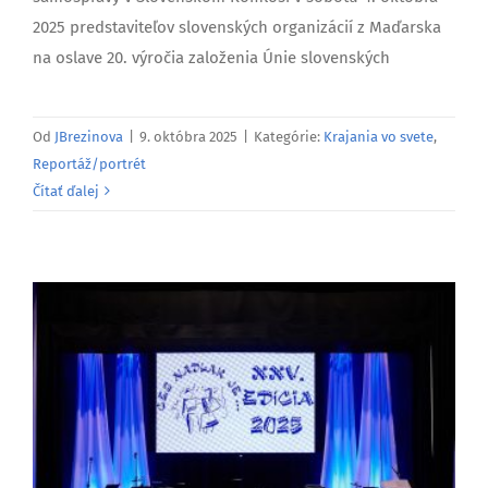
2025 predstaviteľov slovenských organizácií z Maďarska
na oslave 20. výročia založenia Únie slovenských
Od
JBrezinova
|
9. októbra 2025
|
Kategórie:
Krajania vo svete
,
Reportáž/portrét
Čítať ďalej