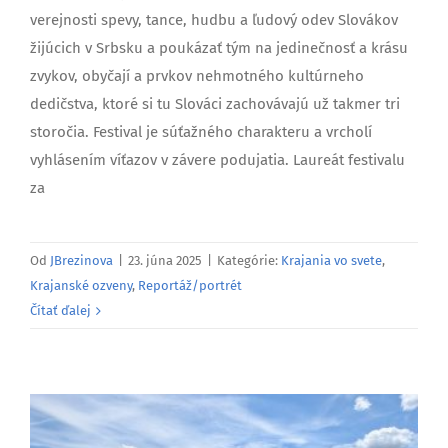
verejnosti spevy, tance, hudbu a ľudový odev Slovákov
žijúcich v Srbsku a poukázať tým na jedinečnosť a krásu
zvykov, obyčají a prvkov nehmotného kultúrneho
dedičstva, ktoré si tu Slováci zachovávajú už takmer tri
storočia. Festival je súťažného charakteru a vrcholí
vyhlásením víťazov v závere podujatia. Laureát festivalu
za
Od
JBrezinova
|
23. júna 2025
|
Kategórie:
Krajania vo svete
,
Krajanské ozveny
,
Reportáž/portrét
Čítať ďalej