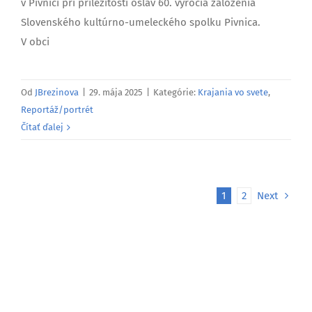
v Pivnici pri príležitosti osláv 60. výročia založenia
Slovenského kultúrno-umeleckého spolku Pivnica.
V obci
Od
JBrezinova
|
29. mája 2025
|
Kategórie:
Krajania vo svete
,
Reportáž/portrét
Čítať ďalej
1
2
Next