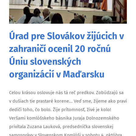
Úrad pre Slovákov žijúcich v
zahraničí ocenil 20 ročnú
Úniu slovenských
organizácií v Maďarsku
Celou krásou oslovuje nás tá reč predkov. Zobúdzajú sa
v dušiach tie prastaré korene... Veď sme, žijeme ako praví
dediči toho, čo bolo. Žije prítomnosť, živé je kolo!
Veršami komlóšskeho básnika Juraja Dolnozemského
privítala Zuzana Lauková, predsedníčka slovenskej
samosprávy v Slovenskom Komlóši v sobotu 4. októbra