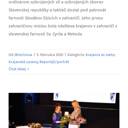
ordinárom ozbrojených síl a ozbrojených zborov
Slovenskej republiky a taktiež dostal pod patronát
farnosti Slovákov žijúcich v zahraničí. Jeho prvou
zahraničnou misiou bola návšteva krajanov v zahraničí v
slovenskej farnosti Sv. Cyrila a Metoda
Od
JBrezinova
|
9. februára 2026
|
Kategórie:
Krajania vo svete
,
Krajanské ozveny
,
Reportáž/portrét
Čítať ďalej