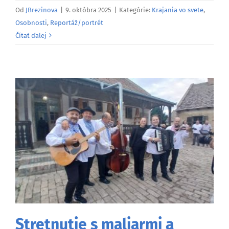
Od
JBrezinova
|
9. októbra 2025
|
Kategórie:
Krajania vo svete
,
Osobnosti
,
Reportáž/portrét
Čítať ďalej
Stretnutie s maliarmi a