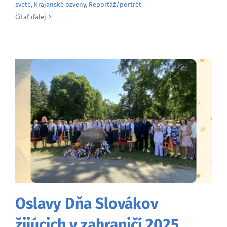
svete
,
Krajanské ozveny
,
Reportáž/portrét
Čítať ďalej
Oslavy Dňa Slovákov
žijúcich v zahraničí 2025