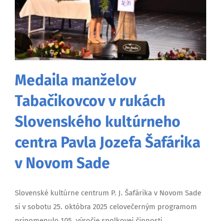
Medaila manželov
Tabačikovcov v rukách
Slovenského kultúrneho
centra Pavla Jozefa Šafárika
v Novom Sade
Slovenské kultúrne centrum P. J. Šafárika v Novom Sade
si v sobotu 25. októbra 2025 celovečerným programom
pripomenulo 105. výročie spolkovej činnosti