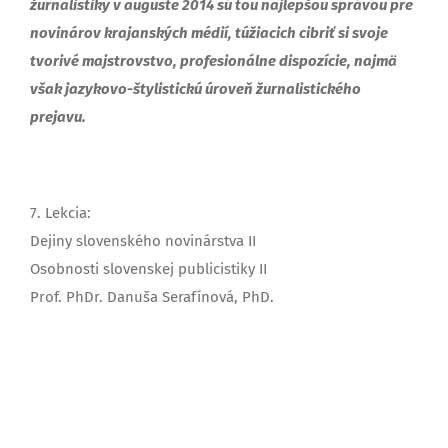
žurnalistiky v auguste 2014 sú tou najlepšou správou pre
novinárov krajanských médií, túžiacich cibriť si svoje
tvorivé majstrovstvo, profesionálne dispozície, najmä
však jazykovo-štylistickú úroveň žurnalistického
prejavu.
7. Lekcia:
Dejiny slovenského novinárstva II
Osobnosti slovenskej publicistiky II
Prof. PhDr. Danuša Serafínová, PhD.