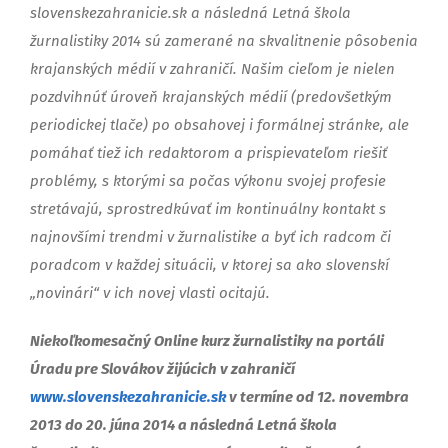
slovenskezahranicie.sk a následná Letná škola
žurnalistiky 2014 sú zamerané na skvalitnenie pôsobenia
krajanských médií v zahraničí. Našim cieľom je nielen
pozdvihnúť úroveň krajanských médií (predovšetkým
periodickej tlače) po obsahovej i formálnej stránke, ale
pomáhať tiež ich redaktorom a prispievateľom riešiť
problémy, s ktorými sa počas výkonu svojej profesie
stretávajú, sprostredkúvať im kontinuálny kontakt s
najnovšími trendmi v žurnalistike a byť ich radcom či
poradcom v každej situácii, v ktorej sa ako slovenskí
„novinári“ v ich novej vlasti ocitajú.
Niekoľkomesačný Online kurz žurnalistiky na portáli
Úradu pre Slovákov žijúcich v zahraničí
www.slovenskezahranicie.sk
v termíne od 12. novembra
2013 do 20. júna 2014 a následná Letná škola