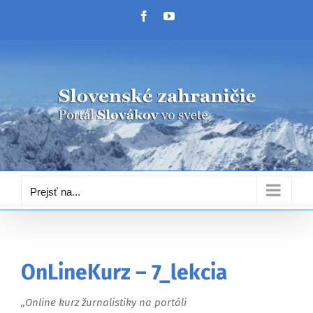
Skip
Facebook
YouTube
to
content
Prejsť na...
OnLineKurz – 7_lekcia
„Online kurz žurnalistiky na portáli