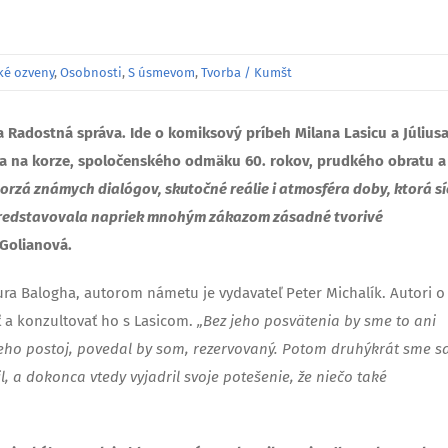
ké ozveny
,
Osobnosti
,
S úsmevom
,
Tvorba / Kumšt
a Radostná správa. Ide o komiksový príbeh Milana Lasicu a Július
la na korze, spoločenského odmäku 60. rokov, prudkého obratu a
orzá známych dialógov, skutočné reálie i atmosféra doby, ktorá sí
ý predstavovala napriek mnohým zákazom zásadné tvorivé
Golianová.
Ďura Balogha, autorom námetu je vydavateľ Peter Michalík. Autori o
iť a konzultovať ho s Lasicom.
„Bez jeho posvätenia by sme to ani
l jeho postoj, povedal by som, rezervovaný. Potom druhýkrát sme s
l, a dokonca vtedy vyjadril svoje potešenie, že niečo také