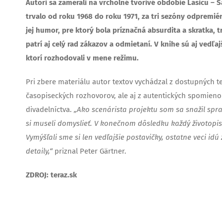
Autori sa zamerali na vrcholné tvorivé obdobie Lasicu – 
trvalo od roku 1968 do roku 1971, za tri sezóny odpremiér
jej humor, pre ktorý bola príznačná absurdita a skratka, 
patrí aj celý rad zákazov a odmietaní. V knihe sú aj vedľaj
ktorí rozhodovali v mene režimu.
Pri zbere materiálu autor textov vychádzal z dostupných t
časopiseckých rozhovorov, ale aj z autentických spomieno
divadelníctva.
„Ako scenárista projektu som sa snažil spr
si museli domyslieť. V konečnom dôsledku každý životopis 
Vymýšľali sme si len vedľajšie postavičky, ostatne veci idú z
detaily,“
priznal Peter Gärtner.
ZDROJ: teraz.sk