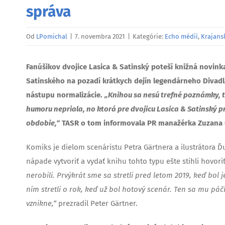
správa
Od
LPomichal
|
7. novembra 2021
|
Kategórie:
Echo médií
,
Krajans
Fanúšikov dvojice Lasica & Satinský poteší knižná novink
Satinského na pozadí krátkych dejín legendárneho Divad
nástupu normalizácie.
„Knihou sa nesú trefné poznámky, t
humoru nepriala, no ktorá pre dvojicu Lasica & Satinsk
obdobie,“
TASR o tom informovala PR manažérka Zuzana 
Komiks je dielom scenáristu Petra Gärtnera a ilustrátora 
nápade vytvoriť a vydať knihu tohto typu ešte stihli hovor
nerobili. Prvýkrát sme sa stretli pred letom 2019, keď bo
ním stretli o rok, keď už bol hotový scenár. Ten sa mu páči
vznikne,“
prezradil Peter Gärtner.