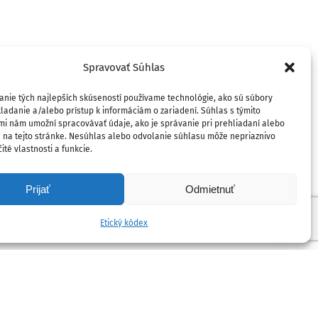
Spravovať Súhlas
anie tých najlepších skúseností používame technológie, ako sú súbory
ladanie a/alebo prístup k informáciám o zariadení. Súhlas s týmito
mi nám umožní spracovávať údaje, ako je správanie pri prehliadaní alebo
D na tejto stránke. Nesúhlas alebo odvolanie súhlasu môže nepriaznivo
ité vlastnosti a funkcie.
Prijať
Odmietnuť
Etický kódex