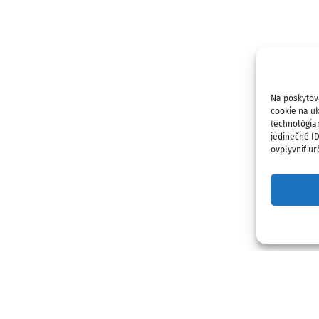
Na poskytov
cookie na uk
technológia
jedinečné I
ovplyvniť urč