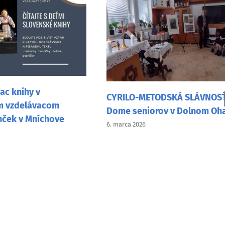
Josipovsk
vo fašian
CYRILO-METODSKÁ SLÁVNOSŤ v
Nitre
Dome seniorov v Dolnom Ohaji
26. februára 2
6. marca 2026