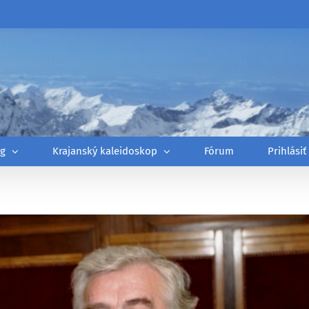
óg
Krajanský kaleidoskop
Fórum
Prihlásiť