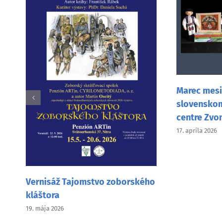
Marec mesiac knihy v
slovenskom vzdelávacom
centre Zvonček v Mníchove
17. apríla 2026
jomstvo zoborského