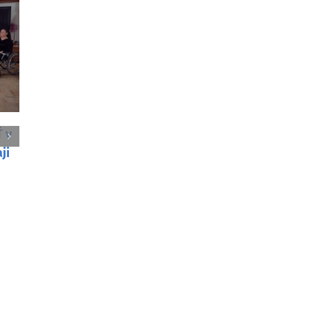
é slamené medvede
Návšteva Mons. Pavla Šajga
govom sprievode v
vo Vancouveri
9. februára 2026
026