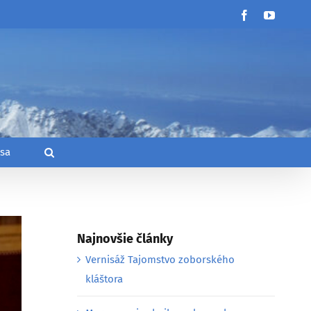
Facebook
YouTub
 sa
Najnovšie články
Vernisáž Tajomstvo zoborského
kláštora