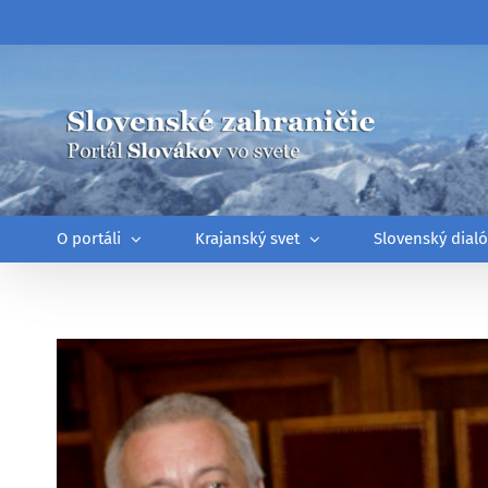
Skip
to
content
O portáli
Krajanský svet
Slovenský dial
Zobraziť
väčší
obrázok