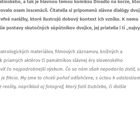
Satinského, a tak je hlavnou témou komiksu Divadlo na korze, kto
ovalo osem inscenácií. Čitatelia si pripomenú slávne dialógy dvoj
trefné narážky, ktoré ilustrujú dobový kontext ich vzniku. K nemu
šie postavy skutočných súpútnikov dvojice, jej priatelia i tí „najvy
eatrologických materiálov, filmových záznamov, knižných a
k priamych aktérov či pamätníkov slávnej éry slovenského
aviť čo najpodrobnejší výskum. Čo sa nám však nepodarilo zistiť, 
je fikcia. My sme to chceli poňať odľahčene, s úctou k udalostiam
 reality, napríklad aj fotograf, ktorý fotil Dubčeka, či ďalšie