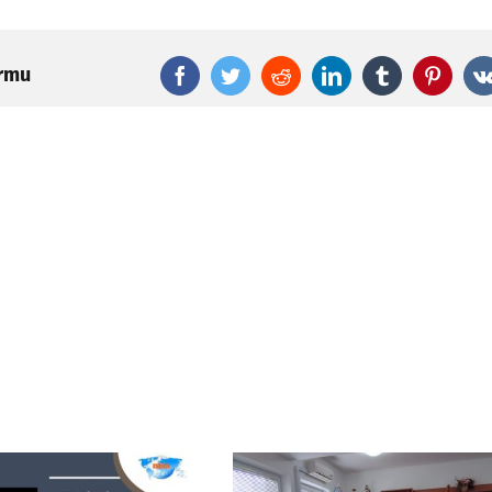
ormu
Facebook
Twitter
Reddit
LinkedIn
Tumblr
Pinter