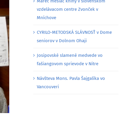
Marec mesiac knihy v slovenskom
vzdelávacom centre Zvonček v
Mníchove
CYRILO-METODSKÁ SLÁVNOSŤ v Dome
seniorov v Dolnom Ohaji
Josipovské slamené medvede vo
fašiangovom sprievode v Nitre
Návšteva Mons. Pavla Šajgalíka vo
Vancouveri