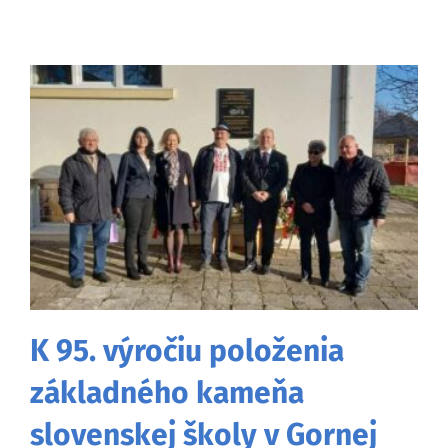
K 95. výročiu položenia
základného kameňa
slovenskej školy v Gornej