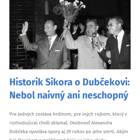
Historik Sikora o Dubčekovi:
Nebol naivný ani neschopný
Pre jedných zostáva hrdinom, pre iných rojkom, ktorý v
rozhodujúcej chvíli sklamal. Osobnosť Alexandra
Dubčeka vyvoláva spory aj 29 rokov po jeho smrti. Akým