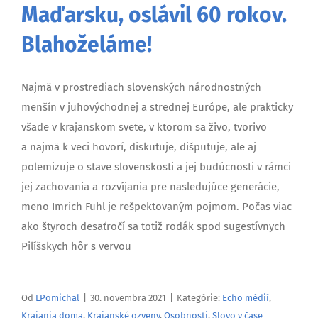
Maďarsku, oslávil 60 rokov.
Blahoželáme!
Najmä v prostrediach slovenských národnostných
menšín v juhovýchodnej a strednej Európe, ale prakticky
všade v krajanskom svete, v ktorom sa živo, tvorivo
a najmä k veci hovorí, diskutuje, dišputuje, ale aj
polemizuje o stave slovenskosti a jej budúcnosti v rámci
jej zachovania a rozvíjania pre nasledujúce generácie,
meno Imrich Fuhl je rešpektovaným pojmom. Počas viac
ako štyroch desaťročí sa totiž rodák spod sugestívnych
Pilíšskych hôr s vervou
Od
LPomichal
|
30. novembra 2021
|
Kategórie:
Echo médií
,
Krajania doma
,
Krajanské ozveny
,
Osobnosti
,
Slovo v čase