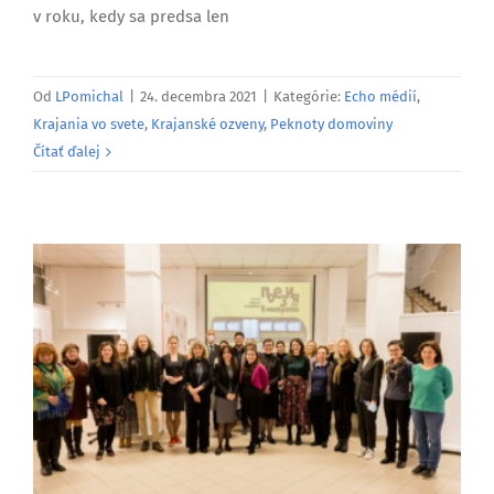
v roku, kedy sa predsa len
Od
LPomichal
|
24. decembra 2021
|
Kategórie:
Echo médií
,
Krajania vo svete
,
Krajanské ozveny
,
Peknoty domoviny
Čítať ďalej