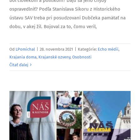
bol človekom a politikom? Dajú sa jeho chyby
ospravedlniť? Podľa Stanislava Sikoru z Historického
ústavu SAV treba pri posudzovaní Dubčeka pamätať na
dobu, v akej žil. Bojoval za to, čomu veril,
Od
LPomichal
|
28. novembra 2021
|
Kategórie:
Echo médií
,
Krajania doma
,
Krajanské ozveny
,
Osobnosti
Čítať ďalej