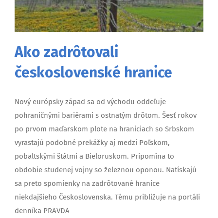
Ako zadrôtovali
československé hranice
Nový európsky západ sa od východu oddeľuje
pohraničnými bariérami s ostnatým drôtom. Šesť rokov
po prvom maďarskom plote na hraniciach so Srbskom
vyrastajú podobné prekážky aj medzi Poľskom,
pobaltskými štátmi a Bieloruskom. Pripomína to
obdobie studenej vojny so železnou oponou. Natískajú
sa preto spomienky na zadrôtované hranice
niekdajšieho Československa. Tému približuje na portáli
denníka PRAVDA