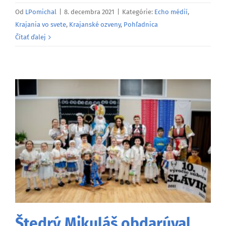
Od
LPomichal
|
8. decembra 2021
|
Kategórie:
Echo médií
,
Krajania vo svete
,
Krajanské ozveny
,
Pohľadnica
Čítať ďalej
Štedrý Mikuláš obdarúval