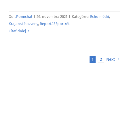
Od
LPomichal
|
26. novembra 2021
|
Kategórie:
Echo médií
,
Krajanské ozveny
,
Reportáž/portrét
Čítať ďalej
1
2
Next