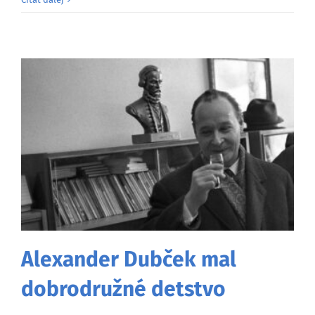
Alexander Dubček mal
dobrodružné detstvo