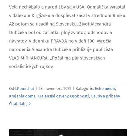
Veľa nechýbalo a narodil by sa v USA. Odmalička vyrastal
v ďalekom Kirgizsku a dospievať začal v strednom Rusku.
Až potom sa usadil na Slovensku. Život Alexandra
Dubčeka bol od začiatku plný zvratov, odchodov a
návratov. V denníku PRAVDA ho v deň 100. výročia
narodenia Alexandra Dubčeka približuje publicista
VLADIMÍR JANCURA. „Počal ma pár slovenských
socialistických rojkov,
Od
LPomichal
|
28. novembra 2021
|
Kategórie:
Echo médií
,
Krajania doma
,
Krajanské ozveny
,
Osobnosti
,
Osudy a príbehy
Čítať ďalej