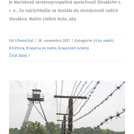
je Nezisková verejnoprospešná spoločnosť SlovakUm s.
r. o., čo najrýchlejšie sa dostala do domácností našich
Slovákov. Našim cieľom bolo, aby
Od
LPomichal
|
26. novembra 2021
|
Kategórie:
Echo médií
,
Knižnica
,
Krajania vo svete
,
Krajanské ozveny
Čítať ďalej