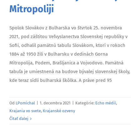
Mitropoliji
Spolok Slovákov z Bulharska vo štvrtok 25. novembra
2021, pod záštitou Veľvyslanectva Slovenskej republiky v
Sofii, odhalil pamätnú tabuľu Slovákom, ktorí v rokoch
1884 až 1950 žili v Bulharsku v dedinách Gorna
Mitropolija, Podem, Brašljanica a Vojvodovo. Pamätná
tabuľa je umiestnená na budove bývalej slovenskej školy,
kde teraz sídli bulharská škôlka. A práve pred 95
Od
LPomichal
|
1. decembra 2021
|
Kategórie:
Echo médií
,
Krajania vo svete
,
Krajanské ozveny
Čítať ďalej