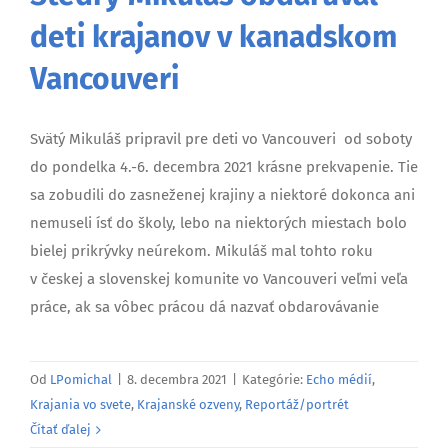
deti krajanov v kanadskom
Vancouveri
Svätý Mikuláš pripravil pre deti vo Vancouveri od soboty
do pondelka 4.-6. decembra 2021 krásne prekvapenie. Tie
sa zobudili do zasneženej krajiny a niektoré dokonca ani
nemuseli ísť do školy, lebo na niektorých miestach bolo
bielej prikrývky neúrekom. Mikuláš mal tohto roku
v českej a slovenskej komunite vo Vancouveri veľmi veľa
práce, ak sa vôbec prácou dá nazvať obdarovávanie
Od
LPomichal
|
8. decembra 2021
|
Kategórie:
Echo médií
,
Krajania vo svete
,
Krajanské ozveny
,
Reportáž/portrét
Čítať ďalej