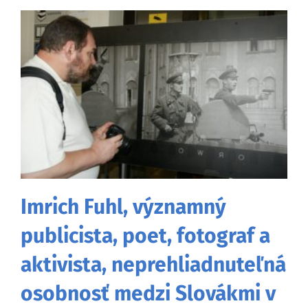
Imrich Fuhl, významný
publicista, poet, fotograf a
aktivista, neprehliadnuteľná
osobnosť medzi Slovákmi v