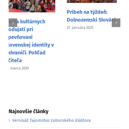
Redakcia
Príbeh na týždeň:
Storytelleru a
Dolnozemskí Slováci
Hontiansko-ipeľské
27. januára 2025
osvetové stredisko:
spolupráca pre
kultúrnu výmenu
medzi Srbskom a
Slovenskom
19. júna 2024
Najnovšie články
Vernisáž Tajomstvo zoborského kláštora