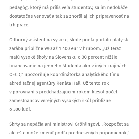
pedagóg, ktorý má príliš veľa študentov, sa im nedokáže
dostatočne venovať a tak sa zhorší aj ich pripravenosť na
trh práce.
Odborný asistent na vysokej škole podľa portálu platy.sk
zarába približne 990 až 1 400 eur v hrubom. „Už teraz
majú vysoké školy na Slovensku o 30 percent nižšie
financovanie na jedného študenta ako v iných krajinách
OECD,“ upozorňuje koordinátorka analytického tímu
akreditačnej agentúry Renáta Hall. Už tento rok
v porovnaní s predchádzajúcim rokom klesol počet
zamestnancov verejných vysokých škôl približne
o 300 ľudí.
Škrty sa nepáčia ani ministrovi Gröhlingovi. „Rozpočet sa
ale ešte môže zmeniť podľa prednesených pripomienok,“