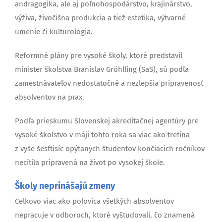
andragogika, ale aj poľnohospodárstvo, krajinárstvo,
výživa, živočíšna produkcia a tiež estetika, výtvarné
umenie či kulturológia.
Reformné plány pre vysoké školy, ktoré predstavil
minister školstva Branislav Gröhlling (SaS), sú podľa
zamestnávateľov nedostatočné a nezlepšia pripravenosť
absolventov na prax.
Podľa prieskumu Slovenskej akreditačnej agentúry pre
vysoké školstvo v máji tohto roka sa viac ako tretina
z vyše šesťtisíc opýtaných študentov končiacich ročníkov
necítila pripravená na život po vysokej škole.
Školy neprinášajú zmeny
Celkovo viac ako polovica všetkých absolventov
nepracuje v odboroch, ktoré vyštudovali, čo znamená