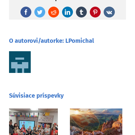
Facebook
Twitter
Reddit
LinkedIn
Tumblr
Pinterest
Vk
O autorovi/autorke:
LPomichal
Súvisiace príspevky