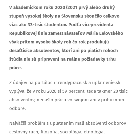
V akademickom roku 2020/2021 prvý alebo druhý
stupeň vysokej školy na Slovensku skončilo celkovo
viac ako 33-tisíc študentov. Podľa viceprezidenta
Republikovej únie zamestnávateľov Mária Lelovského
však pritom vysoké školy rok čo rok produkujú
desaťtisíce absolventov, ktorí ani po piatich rokoch
štúdia nie sú pripravení na reálne požiadavky trhu
práce.
Z údajov na portáloch trendyprace.sk a uplatnenie.sk
vyplýva, že v roku 2020 si 59 percent, teda takmer 20 tisíc
absolventov, nenašlo prácu vo svojom ani v príbuznom
odbore.
Najväčší problém s uplatnením mali absolventi odborov
cestovný ruch, filozofia, sociológia, etnológia,