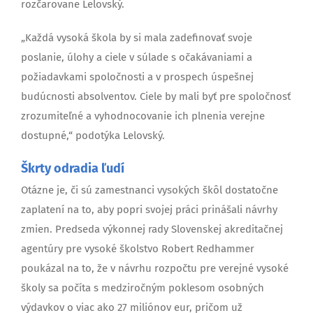
rozčarovane Lelovský.
„Každá vysoká škola by si mala zadefinovať svoje
poslanie, úlohy a ciele v súlade s očakávaniami a
požiadavkami spoločnosti a v prospech úspešnej
budúcnosti absolventov. Ciele by mali byť pre spoločnosť
zrozumiteľné a vyhodnocovanie ich plnenia verejne
dostupné,“ podotýka Lelovský.
Škrty odradia ľudí
Otázne je, či sú zamestnanci vysokých škôl dostatočne
zaplatení na to, aby popri svojej práci prinášali návrhy
zmien. Predseda výkonnej rady Slovenskej akreditačnej
agentúry pre vysoké školstvo Robert Redhammer
poukázal na to, že v návrhu rozpočtu pre verejné vysoké
školy sa počíta s medziročným poklesom osobných
výdavkov o viac ako 27 miliónov eur, pričom už