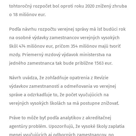
tohtoročný rozpočet bol oproti roku 2020 znížený zhruba
o 18 miliónov eur.
Podľa návrhu rozpočtu verejnej správy má ísť budúci rok
na osobné výdavky zamestnancov verejných vysokých
škôl 474 miliónov eur, pričom 354 miliónov majú tvoriť
mzdy. Priemerný mzdový výdavok ministerstva na
jedného zamestnanca tak bude približne 1563 eur.
Návrh uvádza, že zohľadňuje opatrenia z Revízie
výdavkov zamestnanosti a odmeňovania vo verejnej
správe a odzrkadľuje to, že počet vyučujúcich na
verejných vysokých školách sa má postupne znižovať.
Práve to môže byť podľa analytikov z akreditačnej
agentúry problém. Upozorňujú, že vysoké školy zaplatia
menej vyučujúcich aj odborných zamestnancov, no