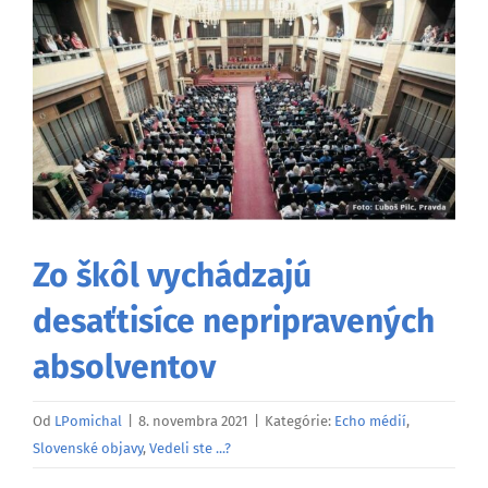
väčší
obrázok
Zo škôl vychádzajú
desaťtisíce nepripravených
absolventov
Od
LPomichal
|
8. novembra 2021
|
Kategórie:
Echo médií
,
Slovenské objavy
,
Vedeli ste ...?