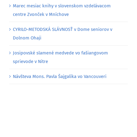
Marec mesiac knihy v slovenskom vzdelávacom
centre Zvonček v Mníchove
CYRILO-METODSKÁ SLÁVNOSŤ v Dome seniorov v
Dolnom Ohaji
Josipovské slamené medvede vo fašiangovom
sprievode v Nitre
Návšteva Mons. Pavla Šajgalíka vo Vancouveri