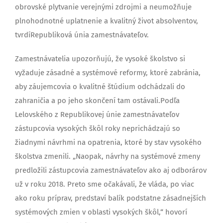
obrovské plytvanie verejnými zdrojmi a neumožňuje
plnohodnotné uplatnenie a kvalitný život absolventov,
tvrdíRepubliková únia zamestnávateľov.
Zamestnávatelia upozorňujú, že vysoké školstvo si
vyžaduje zásadné a systémové reformy, ktoré zabránia,
aby záujemcovia o kvalitné štúdium odchádzali do
zahraničia a po jeho skončení tam ostávali.Podľa
Lelovského z Republikovej únie zamestnávateľov
zástupcovia vysokých škôl roky neprichádzajú so
žiadnymi návrhmi na opatrenia, ktoré by stav vysokého
školstva zmenili. „Naopak, návrhy na systémové zmeny
predložili zástupcovia zamestnávateľov ako aj odborárov
už v roku 2018. Preto sme očakávali, že vláda, po viac
ako roku príprav, predstaví balík podstatne zásadnejších
systémových zmien v oblasti vysokých škôl,“ hovorí