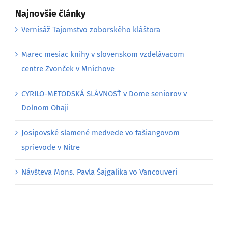
Najnovšie články
Vernisáž Tajomstvo zoborského kláštora
Marec mesiac knihy v slovenskom vzdelávacom
centre Zvonček v Mníchove
CYRILO-METODSKÁ SLÁVNOSŤ v Dome seniorov v
Dolnom Ohaji
Josipovské slamené medvede vo fašiangovom
sprievode v Nitre
Návšteva Mons. Pavla Šajgalíka vo Vancouveri