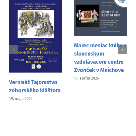
Marec mesiac knihy v
slovenskom
vzdelávacom centre
Zvonček v Mníchove
17. apríla 2026
Vernisáž Tajomstvo
zoborského kláštora
19. mája 2026