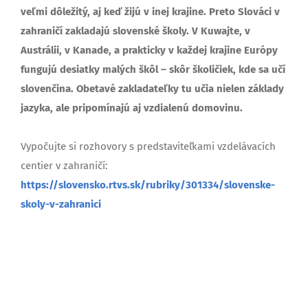
veľmi dôležitý, aj keď žijú v inej krajine. Preto Slováci v
zahraničí zakladajú slovenské školy. V Kuwajte, v
Austrálii, v Kanade, a prakticky v každej krajine Európy
fungujú desiatky malých škôl – skôr školičiek, kde sa učí
slovenčina. Obetavé zakladateľky tu učia nielen základy
jazyka, ale pripomínajú aj vzdialenú domovinu.
Vypočujte si rozhovory s predstaviteľkami vzdelávacích
centier v zahraničí:
https://slovensko.rtvs.sk/rubriky/301334/slovenske-
skoly-v-zahranici