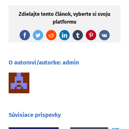
Zdielajte tento článok, vyberte si svoju
platformu
Facebook
Twitter
Reddit
LinkedIn
Tumblr
Pinterest
Vk
O autorovi/autorke:
admin
Súvisiace príspevky