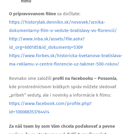
filmu
O pripravovanom filme
sa dočítate:
https://historylab.dennikn.sk/novovek/vznika-
dokumentarny-film-o-vedute-bratislavy-vo-florencii/
http://www.inba.sk/assets/File.ashx?
id_org=600185&id_dokumenty=5309
https://www.forbes.sk/historicka-kvetanova-bratislava-
ma-reklamu-v-centre-florencie-uz-takmer-500-rokov/
Rovnako sme založili
profil na Facebooku – Possonia
,
kde prostredníctvom krátkych správ môžete sledovať
„príbeh“ veduty, ale i novinky a informácie k filmu:
https://www.facebook.com/profile.php?
id=100088353764414
Za náš team by som Vám chcela poďakovať a pevne