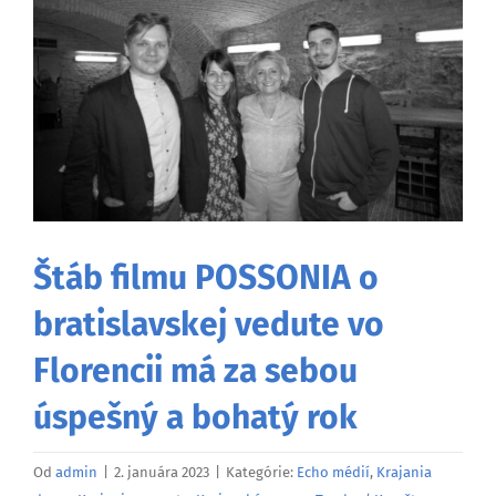
väčší
obrázok
Štáb filmu POSSONIA o
bratislavskej vedute vo
Florencii má za sebou
úspešný a bohatý rok
Od
admin
|
2. januára 2023
|
Kategórie:
Echo médií
,
Krajania