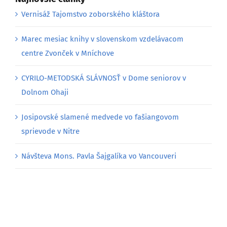
Vernisáž Tajomstvo zoborského kláštora
Marec mesiac knihy v slovenskom vzdelávacom
centre Zvonček v Mníchove
CYRILO-METODSKÁ SLÁVNOSŤ v Dome seniorov v
Dolnom Ohaji
Josipovské slamené medvede vo fašiangovom
sprievode v Nitre
Návšteva Mons. Pavla Šajgalíka vo Vancouveri