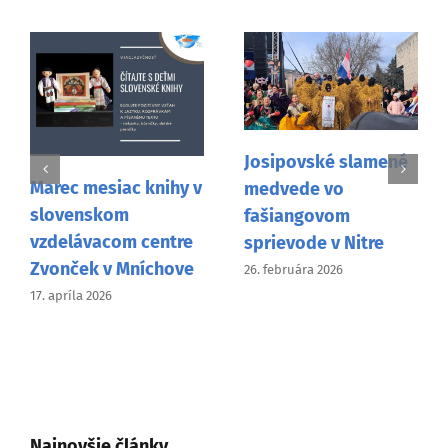
Josipovské slamené
Návšteva Mons.
medvede vo
Pavla Šajgalíka vo
fašiangovom
Vancouveri
sprievode v Nitre
9. februára 2026
26. februára 2026
Najnovšie články