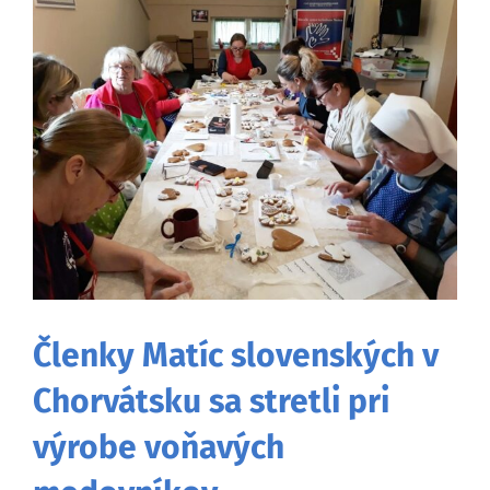
väčší
obrázok
Členky Matíc slovenských v
Chorvátsku sa stretli pri
výrobe voňavých