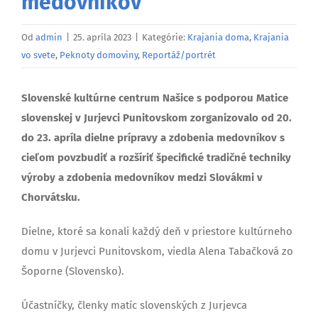
medovníkov
Od
admin
|
25. apríla 2023
|
Kategórie:
Krajania doma
,
Krajania
vo svete
,
Peknoty domoviny
,
Reportáž/portrét
Slovenské kultúrne centrum Našice s podporou Matice
slovenskej v Jurjevci Punitovskom zorganizovalo od 20.
do 23. apríla dielne prípravy a zdobenia medovníkov s
cieľom povzbudiť a rozšíriť špecifické tradičné techniky
výroby a zdobenia medovníkov medzi Slovákmi v
Chorvátsku.
Dielne, ktoré sa konali každý deň v priestore kultúrneho
domu v Jurjevci Punitovskom, viedla Alena Tabačková zo
Šoporne (Slovensko).
Účastníčky, členky matíc slovenských z Jurjevca