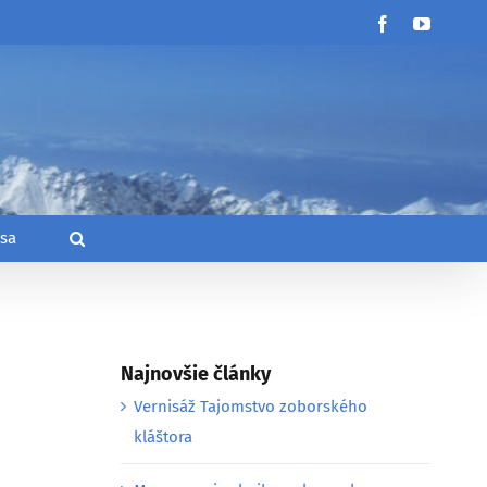
Facebook
YouTub
 sa
Najnovšie články
Vernisáž Tajomstvo zoborského
kláštora