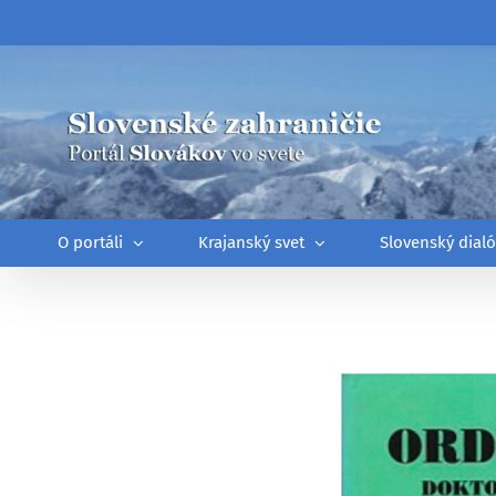
Skip
to
content
O portáli
Krajanský svet
Slovenský dial
Zobraziť
väčší
obrázok