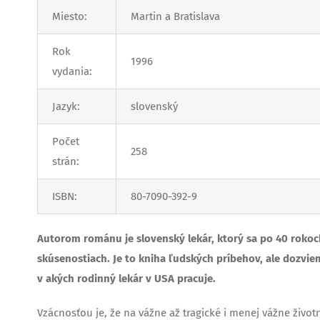
Miesto:
Martin a Bratislava
Rok
1996
vydania:
Jazyk:
slovenský
Počet
258
strán:
ISBN:
80-7090-392-9
Autorom románu je slovenský lekár, ktorý sa po 40 rokoc
skúsenostiach. Je to kniha ľudských príbehov, ale dozvie
v akých rodinný lekár v USA pracuje.
Vzácnosťou je, že na vážne až tragické i menej vážne život