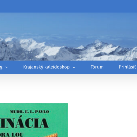
óg
Krajanský kaleidoskop
Fórum
Prihlásiť