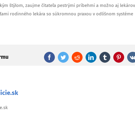
ým štýlom, zaujme čitateľa pestrými príbehmi a možno aj lekárov
sťami rodinného lekára so súkromnou praxou v odlišnom systéme
ormu
Facebook
Twitter
Reddit
LinkedIn
Tumblr
Pinter
icie.sk
e.sk