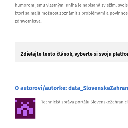
humorom jemu vlastným. Kniha je napísaná sviežim, svojsk
ktorí sa majú možnosť zoznámiť s problémami a povinno
zdravotníctva.
Zdielajte tento článok, vyberte si svoju platf
O autorovi/autorke:
data_SlovenskeZahran
Technická správa portálu SlovenskeZahranici