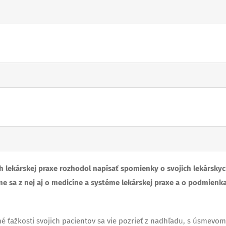
h lekárskej praxe rozhodol napísať spomienky o svojich lekársky
me sa z nej aj o medicíne a systéme lekárskej praxe a o podmienk
né ťažkosti svojich pacientov sa vie pozrieť z nadhľadu, s úsmevom