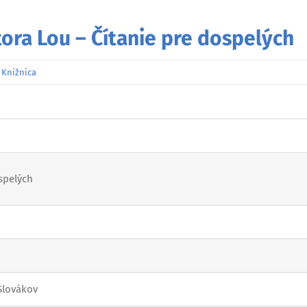
tora Lou – Čítanie pre dospelých
:
Knižnica
spelých
Slovákov