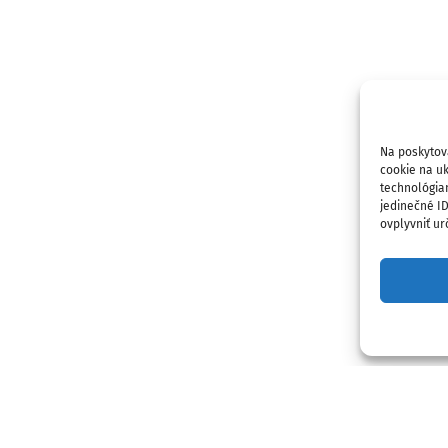
Na poskytov
cookie na uk
technológia
jedinečné I
ovplyvniť urč