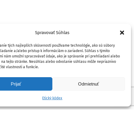
18. októbra 
Spravovať Súhlas
anie tých najlepších skúseností používame technológie, ako sú súbory
ladanie a/alebo prístup k informáciám o zariadení. Súhlas s týmito
mi nám umožní spracovávať údaje, ako je správanie pri prehliadaní alebo
D na tejto stránke. Nesúhlas alebo odvolanie súhlasu môže nepriaznivo
ité vlastnosti a funkcie.
Prijať
Odmietnuť
Etický kódex