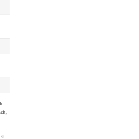
ch
ach,
 a