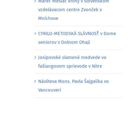
Marec mesiac knihy v slovenskom
vzdelávacom centre Zvonček v
Mníchove
CYRILO-METODSKÁ SLÁVNOSŤ v Dome
seniorov v Dolnom Ohaji
Josipovské slamené medvede vo
fašiangovom sprievode v Nitre
Návšteva Mons. Pavla Šajgalíka vo
Vancouveri