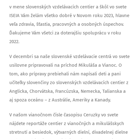
v mene slovenských vzdelávacích centier a škôl vo svete
ISEIA Vám želám všetko dobré v Novom roku 2023, hlavne
veľa zdravia, šťastia, pracovných a osobných úspechov.
Ďakujeme Vám všetci za doterajšiu spoluprácu v roku
2022.
V decembri sa naše slovenské vzdelávacie centrá vo svete
usilovne pripravovali na príchod Mikuláša a Vianoc. O
tom, ako prípravy prebiehali nám napísali deti a pani
učiteľky slovenčiny zo slovenských vzdelávacích centier z
Anglicka, Chorvátska, Francúzska, Nemecka, Talianska a
aj spoza oceánu – z Austrálie, Ameriky a Kanady.
V našom vianočnom čísle časopisu Ceruzky vo svete
nájdete reportáže centier z vianočných a mikulášskych
stretnutí a besiedok, výtvarných dielní, divadelnej dielne