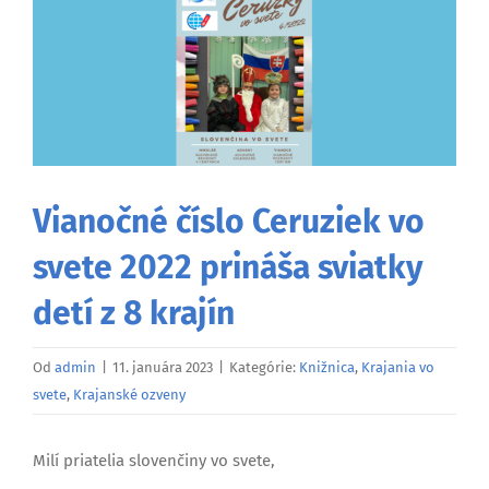
väčší
obrázok
Vianočné číslo Ceruziek vo
svete 2022 prináša sviatky
detí z 8 krajín
Od
admin
|
11. januára 2023
|
Kategórie:
Knižnica
,
Krajania vo
svete
,
Krajanské ozveny
Milí priatelia slovenčiny vo svete,