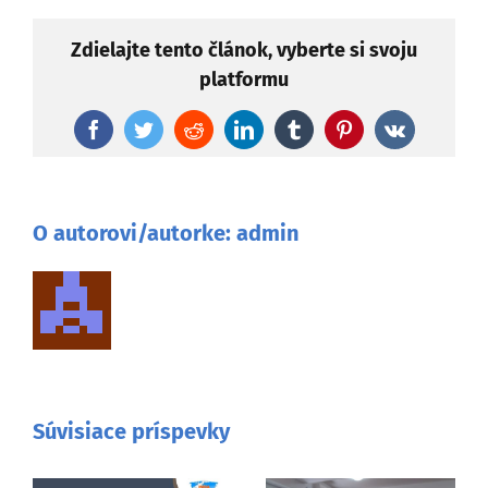
Zdielajte tento článok, vyberte si svoju
platformu
Facebook
Twitter
Reddit
LinkedIn
Tumblr
Pinterest
Vk
O autorovi/autorke:
admin
Súvisiace príspevky