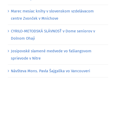
Marec mesiac knihy v slovenskom vzdelávacom
centre Zvonček v Mníchove
CYRILO-METODSKÁ SLÁVNOSŤ v Dome seniorov v
Dolnom Ohaji
Josipovské slamené medvede vo fašiangovom
sprievode v Nitre
Návšteva Mons. Pavla Šajgalíka vo Vancouveri