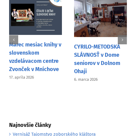
Jo
Marec mesiac knihy v
me
CYRILO-METODSKÁ
slovenskom
fa
SLÁVNOSŤ v Dome
vzdelávacom centre
sp
seniorov v Dolnom
Zvonček v Mníchove
26. 
Ohaji
17. apríla 2026
6. marca 2026
Najnovšie články
Vernisáž Tajomstvo zoborského kláštora