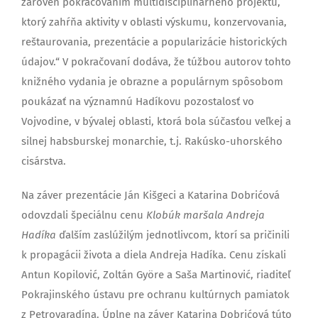
zároveň pokračovaním multidisciplinárneho projektu,
ktorý zahŕňa aktivity v oblasti výskumu, konzervovania,
reštaurovania, prezentácie a popularizácie historických
údajov.“ V pokračovaní dodáva, že túžbou autorov tohto
knižného vydania je obrazne a populárnym spôsobom
poukázať na významnú Hadíkovu pozostalosť vo
Vojvodine, v bývalej oblasti, ktorá bola súčasťou veľkej a
silnej habsburskej monarchie, t.j. Rakúsko-uhorského
cisárstva.
Na záver prezentácie Ján Kišgeci a Katarina Dobrićová
odovzdali špeciálnu cenu
Klobúk maršala Andreja
Hadíka
ďalším zaslúžilým jednotlivcom, ktorí sa pričinili
k propagácii života a diela Andreja Hadíka. Cenu získali
Antun Kopilović, Zoltán Györe a Saša Martinović, riaditeľ
Pokrajinského ústavu pre ochranu kultúrnych pamiatok
z Petrovaradína. Úplne na záver Katarina Dobrićová túto