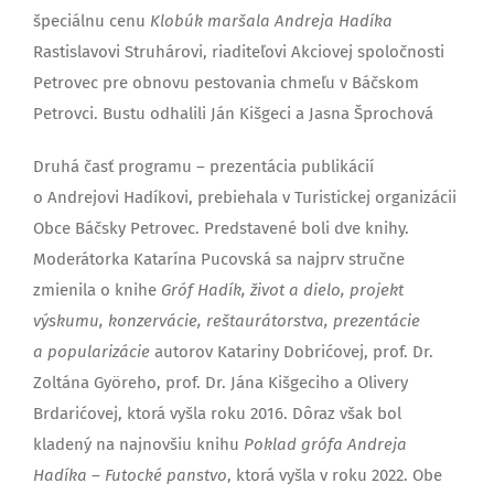
špeciálnu cenu
Klobúk maršala Andreja Hadíka
Rastislavovi Struhárovi, riaditeľovi Akciovej spoločnosti
Petrovec pre obnovu pestovania chmeľu v Báčskom
Petrovci. Bustu odhalili Ján Kišgeci a Jasna Šprochová
Druhá časť programu – prezentácia publikácií
o Andrejovi Hadíkovi, prebiehala v Turistickej organizácii
Obce Báčsky Petrovec. Predstavené boli dve knihy.
Moderátorka Katarína Pucovská sa najprv stručne
zmienila o knihe
Gróf Hadík, život a dielo, projekt
výskumu, konzervácie, reštaurátorstva, prezentácie
a popularizácie
autorov Katariny Dobrićovej, prof. Dr.
Zoltána Györeho, prof. Dr. Jána Kišgeciho a Olivery
Brdarićovej, ktorá vyšla roku 2016. Dôraz však bol
kladený na najnovšiu knihu
Poklad grófa Andreja
Hadíka – Futocké panstvo
, ktorá vyšla v roku 2022. Obe