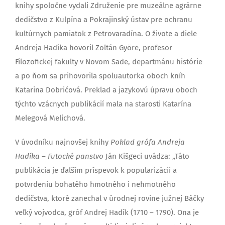
knihy spoločne vydali Združenie pre muzeálne agrárne
dedičstvo z Kulpína a Pokrajinský ústav pre ochranu
kultúrnych pamiatok z Petrovaradína. O živote a diele
Andreja Hadíka hovoril Zoltán Györe, profesor
Filozofickej fakulty v Novom Sade, departmánu histórie
a po ňom sa prihovorila spoluautorka oboch kníh
Katarina Dobrićová. Preklad a jazykovú úpravu oboch
týchto vzácnych publikácií mala na starosti Katarína
Melegová Melichová.
V úvodníku najnovšej knihy
Poklad grófa Andreja
Hadíka – Futocké panstvo
Ján Kišgeci uvádza: „Táto
publikácia je ďalším príspevok k popularizácii a
potvrdeniu bohatého hmotného i nehmotného
dedičstva, ktoré zanechal v úrodnej rovine južnej Báčky
veľký vojvodca, gróf Andrej Hadík (1710 – 1790). Ona je