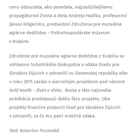
cenu odovzdala, ako povedala, najzaslúžilejšiemu
propagátorovi života a diela Andreja Hadíka, profesorovi
Jánovi Kišgecimu, predsedovi Združenia pre muzeálne
agrárne dedičstvo – Poľnohospodárske múzeum
v Kulpíne.
Združenie pre muzeálne agrárne dedičstvo z Kulpína so
súhlasom Subotického biskupstva a vďaka Úradu pre
Slovákov žijúcich v zahraničí zo Slovenskej republiky ešte
v roku 2015 začalo s viacročným projektom pod názvom
Gróf Hadík – život a dielo
. Busta a táto najnovšia
publikácia predstavujú ďalšiu fázu projektu. Oba
projekty finančne podporil Úrad pre Slovákov žijúcich
v zahraničí, za čo mu patrí srdečná vďaka.
Text: Katarína Pucovská