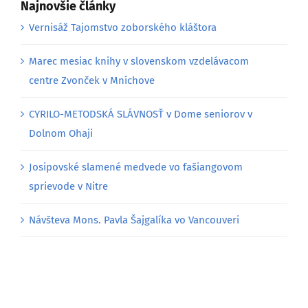
Najnovšie články
Vernisáž Tajomstvo zoborského kláštora
Marec mesiac knihy v slovenskom vzdelávacom
centre Zvonček v Mníchove
CYRILO-METODSKÁ SLÁVNOSŤ v Dome seniorov v
Dolnom Ohaji
Josipovské slamené medvede vo fašiangovom
sprievode v Nitre
Návšteva Mons. Pavla Šajgalíka vo Vancouveri