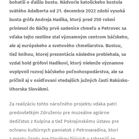
bohatší o ďalšiu bustu. Nádvorie katolíckeho kostola
svätého Adalberta od 21. decembra 2022 zdobí vysoká
busta grófa Andreja Hadíka, ktorý pred 250 rokmi
priniesol do Báčky prvé sadenice chmeľu a Petrovec sa
vďaka tejto rastline stal významným centrom báčskeho,
ale aj európskeho a svetového chmeliarstva. Bustou,
tiež knihou, ktorej prezentácia následne prebiehala, sa
vzdal hold grófovi Hadíkovi, ktorý nielenže významne
ovplyvnil rozvoj báčskeho poľnohospodárstva, ale sa
pričinil aj v osídľovaní vtedajších južných častí Rakúsko-
Uhorska Slovákmi.
Za realizáciu tohto náročného projektu vďaka patrí
predovšetkým Združeniu pre muzeálne agrárne
dedičstvo z Kulpína a tiež Pokrajinskému ústavu pre
ochranu kultúrnych pamiatok z Petrovaradína, ktorí
z grantu Úradu pre Slovákov žijúcich v zahraničí zo