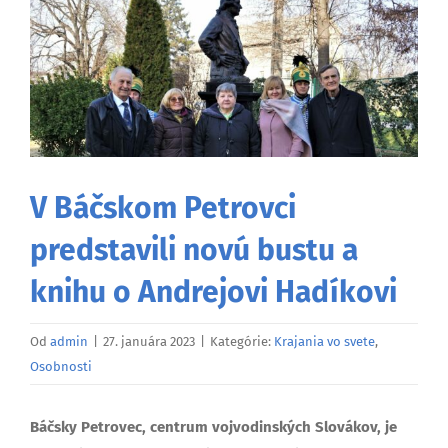
väčší
obrázok
V Báčskom Petrovci
predstavili novú bustu a
knihu o Andrejovi Hadíkovi
Od
admin
|
27. januára 2023
|
Kategórie:
Krajania vo svete
,
Osobnosti
Báčsky Petrovec, centrum vojvodinských Slovákov, je