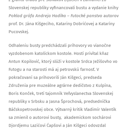
Slovenskej republiky vyfinancovali bustu a vydanie knihy
Poklad grófa Andreja Hadíka – Futocké panstvo
autorov
prof. Dr. Jána Kišgeciho, Katariny Dobrićovej a Kataríny
Pucovskej.
Odhaleniu busty predchádzali príhovory vo vianočne
vyzdobenom katolíckom kostole. Hostí privítal kňaz
Antun Kopilović, ktorý slúži v kostole Srdca Ježišovho vo
Futogu a na starosti má aj petrovskú farnosť. V
pokračovaní sa prihovorili Ján Kišgeci, predseda
Združenia pre muzeálne agrárne dedičstvo z Kulpína,
Boris Konček, tretí tajomník Veľvyslanectva Slovenskej
republiky v Srbsku a Jasna Šprochová, predsedníčka
Báčskopetrovskej obce. Výtvarný kritik Vladimír Valentík
sa zmienil o autorovi busty, akademickom sochárovi
Djordjemu Lazićovi Ćapšovi a Ján Kišgeci odovzdal