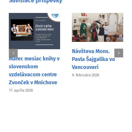
Súvisiace príspevky
Návšteva Mons.
Pavla Šajgalíka vo
Žiacky dejepisný
Vancouveri
projekt Detektív
9. februára 2026
Lupa mapoval české
a slovenské stopy vo
svete
27. decembra 2025