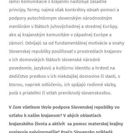
rámci komunikácie s krajanmi nastoľuje zásadné
princípy, formy, najmä však konkrétny obsah pomoci a
podpory autochtónnym slovenským národnostným
menšinám v štátoch juhovýchodnej a strednej Európy,
ako aj krajanským komunitám v západnej Európe a
zámorí. Odvíjajú sa od fundamentálnej motivácie a snahy
Slovenskej republiky posilňovať v prostrediach krajanov
v ich domovských štátoch slovenské národné
povedomie, jazykovú a kultúrnu identitu a hrdosť na
dedičstvo predkov v ich niekdajšej domovine či vlasti, s
ktorou, napriek odlúčeniu, ich spájajú rodinné väzby,
putá s priateľmi či vzťah preniknutý slovenskosťou.
V čom všetkom tkvie podpora Slovenskej republiky vo
vzťahu k našim krajanom? V akých oblastiach
krajanského života a aktivít sa pomoc materskej krajiny
prejavuje najvýraznejšie? Prečo Slovensko prikladá