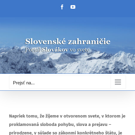
Skip
Facebook
YouTube
to
content
Prejsť na...
Napriek tomu, že žijeme v otvorenom svete, v ktorom je
proklamovaná sloboda pohybu, slova a prejavu –
prirodzene, v súlade so zákonmi konkrétneho štátu, je