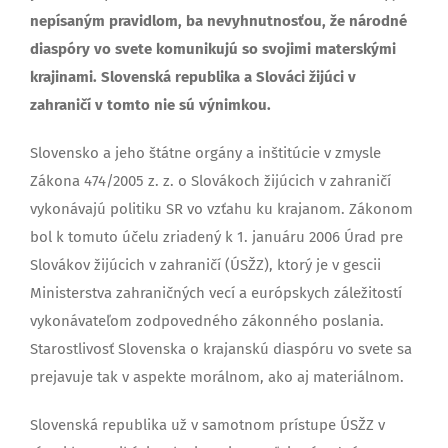
nepísaným pravidlom, ba nevyhnutnosťou, že národné
diaspóry vo svete komunikujú so svojimi materskými
krajinami. Slovenská republika a Slováci žijúci v
zahraničí v tomto nie sú výnimkou.
Slovensko a jeho štátne orgány a inštitúcie v zmysle
Zákona 474/2005 z. z. o Slovákoch žijúcich v zahraničí
vykonávajú politiku SR vo vzťahu ku krajanom. Zákonom
bol k tomuto účelu zriadený k 1. januáru 2006 Úrad pre
Slovákov žijúcich v zahraničí (ÚSŽZ), ktorý je v gescii
Ministerstva zahraničných vecí a európskych záležitostí
vykonávateľom zodpovedného zákonného poslania.
Starostlivosť Slovenska o krajanskú diaspóru vo svete sa
prejavuje tak v aspekte morálnom, ako aj materiálnom.
Slovenská republika už v samotnom prístupe ÚSŽZ v