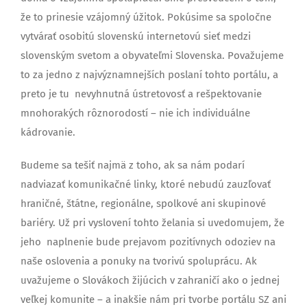
že to prinesie vzájomný úžitok. Pokúsime sa spoločne
vytvárať osobitú slovenskú internetovú sieť medzi
slovenským svetom a obyvateľmi Slovenska. Považujeme
to za jedno z najvýznamnejších poslaní tohto portálu, a
preto je tu nevyhnutná ústretovosť a rešpektovanie
mnohorakých rôznorodostí – nie ich individuálne
kádrovanie.
Budeme sa tešiť najmä z toho, ak sa nám podarí
nadviazať komunikačné linky, ktoré nebudú zauzľovať
hraničné, štátne, regionálne, spolkové ani skupinové
bariéry. Už pri vyslovení tohto želania si uvedomujem, že
jeho naplnenie bude prejavom pozitívnych odoziev na
naše oslovenia a ponuky na tvorivú spoluprácu. Ak
uvažujeme o Slovákoch žijúcich v zahraničí ako o jednej
veľkej komunite – a inakšie nám pri tvorbe portálu SZ ani