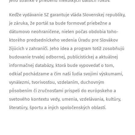
jeho stránke v priebehu niekoľkých ďalších rokov.
Keďže vydávanie SZ garantuje vláda Slovenskej republiky,
je záruka, že portál sa bude formovať priebežne a
dátumovo neohraničene, nielen počas obdobia toho-
ktorého predsedníckeho vedenia Úradu pre Slovákov
žijúcich v zahraničí. Jeho idea a program totiž zosobňujú
budovanie trvalej odbornej, publicistickej a aktuálnej
informačnej databázy, ktorá bude vypovedať o tom,
odkiaľ pochádzame a čím naši ľudia svojimi výskumami,
vynálezmi, tvorivosťou, vzdelaním, duchovným
pôsobením či zručnosťami prispeli do európskeho a
svetového kontextu vedy, umenia, vzdelávania, kultúry,
literatúry, športu a iných spoločenských oblastí.