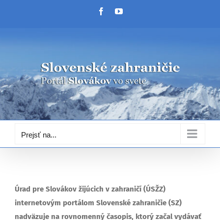
Skip
Facebook
YouTube
to
content
Prejsť na...
Úrad pre Slovákov žijúcich v zahraničí (ÚSŽZ)
internetovým portálom Slovenské zahraničie (SZ)
nadväzuje na rovnomenný časopis, ktorý začal vydávať