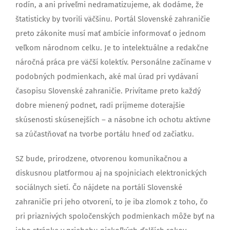
rodín, a ani priveľmi nedramatizujeme, ak dodáme, že
štatisticky by tvorili väčšinu. Portál Slovenské zahraničie
preto zákonite musí mať ambície informovať o jednom
veľkom národnom celku. Je to intelektuálne a redakčne
náročná práca pre väčší kolektív. Personálne začíname v
podobných podmienkach, aké mal úrad pri vydávaní
časopisu Slovenské zahraničie. Privítame preto každý
dobre mienený podnet, radi prijmeme doterajšie
skúsenosti skúsenejších – a násobne ich ochotu aktívne
sa zúčastňovať na tvorbe portálu hneď od začiatku.
SZ bude, prirodzene, otvorenou komunikačnou a
diskusnou platformou aj na spojniciach elektronických
sociálnych sietí. Čo nájdete na portáli Slovenské
zahraničie pri jeho otvorení, to je iba zlomok z toho, čo
pri priaznivých spoločenských podmienkach môže byť na