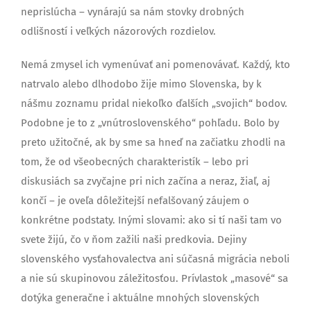
neprislúcha – vynárajú sa nám stovky drobných
odlišností i veľkých názorových rozdielov.
Nemá zmysel ich vymenúvať ani pomenovávať. Každý, kto
natrvalo alebo dlhodobo žije mimo Slovenska, by k
nášmu zoznamu pridal niekoľko ďalších „svojich“ bodov.
Podobne je to z „vnútroslovenského“ pohľadu. Bolo by
preto užitočné, ak by sme sa hneď na začiatku zhodli na
tom, že od všeobecných charakteristík – lebo pri
diskusiách sa zvyčajne pri nich začína a neraz, žiaľ, aj
končí – je oveľa dôležitejší nefalšovaný záujem o
konkrétne podstaty. Inými slovami: ako si tí naši tam vo
svete žijú, čo v ňom zažili naši predkovia. Dejiny
slovenského vysťahovalectva ani súčasná migrácia neboli
a nie sú skupinovou záležitosťou. Prívlastok „masové“ sa
dotýka generačne i aktuálne mnohých slovenských