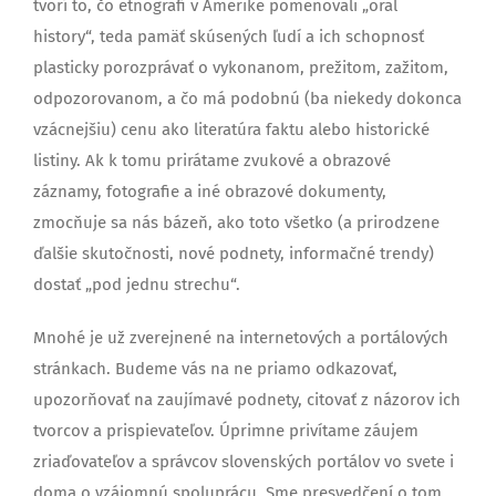
tvorí to, čo etnografi v Amerike pomenovali „oral
history“, teda pamäť skúsených ľudí a ich schopnosť
plasticky porozprávať o vykonanom, prežitom, zažitom,
odpozorovanom, a čo má podobnú (ba niekedy dokonca
vzácnejšiu) cenu ako literatúra faktu alebo historické
listiny. Ak k tomu prirátame zvukové a obrazové
záznamy, fotografie a iné obrazové dokumenty,
zmocňuje sa nás bázeň, ako toto všetko (a prirodzene
ďalšie skutočnosti, nové podnety, informačné trendy)
dostať „pod jednu strechu“.
Mnohé je už zverejnené na internetových a portálových
stránkach. Budeme vás na ne priamo odkazovať,
upozorňovať na zaujímavé podnety, citovať z názorov ich
tvorcov a prispievateľov. Úprimne privítame záujem
zriaďovateľov a správcov slovenských portálov vo svete i
doma o vzájomnú spoluprácu. Sme presvedčení o tom,