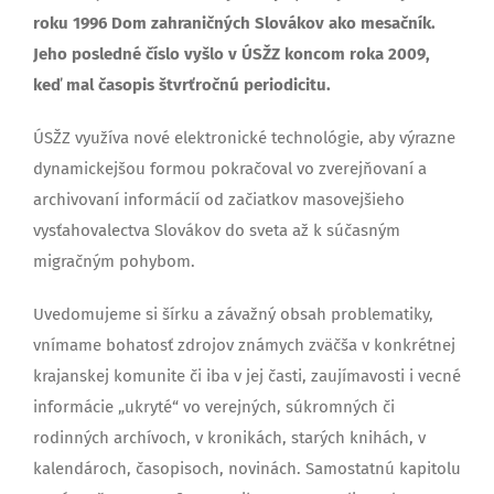
roku 1996 Dom zahraničných Slovákov ako mesačník.
Jeho posledné číslo vyšlo v ÚSŽZ koncom roka 2009,
keď mal časopis štvrťročnú periodicitu.
ÚSŽZ využíva nové elektronické technológie, aby výrazne
dynamickejšou formou pokračoval vo zverejňovaní a
archivovaní informácií od začiatkov masovejšieho
vysťahovalectva Slovákov do sveta až k súčasným
migračným pohybom.
Uvedomujeme si šírku a závažný obsah problematiky,
vnímame bohatosť zdrojov známych zväčša v konkrétnej
krajanskej komunite či iba v jej časti, zaujímavosti i vecné
informácie „ukryté“ vo verejných, súkromných či
rodinných archívoch, v kronikách, starých knihách, v
kalendároch, časopisoch, novinách. Samostatnú kapitolu