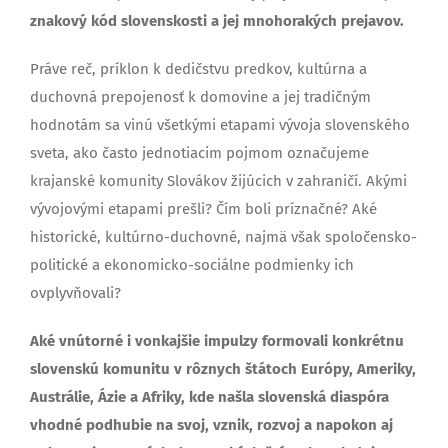
znakový kód slovenskosti a jej mnohorakých prejavov.
Práve reč, príklon k dedičstvu predkov, kultúrna a
duchovná prepojenosť k domovine a jej tradičným
hodnotám sa vinú všetkými etapami vývoja slovenského
sveta, ako často jednotiacim pojmom označujeme
krajanské komunity Slovákov žijúcich v zahraničí. Akými
vývojovými etapami prešli? Čím boli príznačné? Aké
historické, kultúrno-duchovné, najmä však spoločensko-
politické a ekonomicko-sociálne podmienky ich
ovplyvňovali?
Aké vnútorné i vonkajšie impulzy formovali konkrétnu
slovenskú komunitu v rôznych štátoch Európy, Ameriky,
Austrálie, Ázie a Afriky, kde našla slovenská diaspóra
vhodné podhubie na svoj, vznik, rozvoj a napokon aj