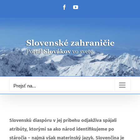
Skip
Facebook
YouTube
to
content
Prejsť na...
Slovenskú diaspóru v jej príbehu odjakživa spájali
atribúty, ktorými sa ako národ identifikujeme po
stáročia – najmä však materinský jazyk. Slovenčina je