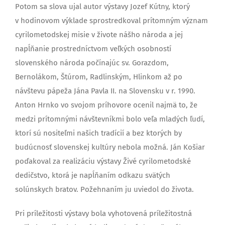
Potom sa slova ujal autor výstavy Jozef Kútny, ktorý
v hodinovom výklade sprostredkoval prítomným význam
cyrilometodskej misie v živote nášho národa a jej
napĺňanie prostredníctvom veľkých osobností
slovenského národa počínajúc sv. Gorazdom,
Bernolákom, Štúrom, Radlinským, Hlinkom až po
návštevu pápeža Jána Pavla II. na Slovensku v r. 1990.
Anton Hrnko vo svojom príhovore ocenil najmä to, že
medzi prítomnými návštevníkmi bolo veľa mladých ľudí,
ktorí sú nositeľmi našich tradícií a bez ktorých by
budúcnosť slovenskej kultúry nebola možná. Ján Košiar
poďakoval za realizáciu výstavy Živé cyrilometodské
dedičstvo, ktorá je napĺňaním odkazu svätých
solúnskych bratov. Požehnaním ju uviedol do života.
Pri príležitosti výstavy bola vyhotovená príležitostná