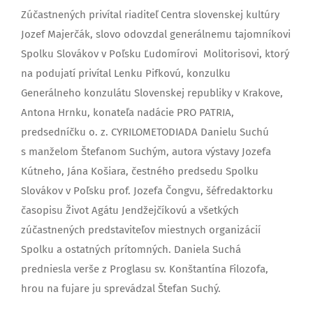
Zúčastnených privítal riaditeľ Centra slovenskej kultúry
Jozef Majerčák, slovo odovzdal generálnemu tajomníkovi
Spolku Slovákov v Poľsku Ľudomírovi Molitorisovi, ktorý
na podujatí privítal Lenku Pifkovú, konzulku
Generálneho konzulátu Slovenskej republiky v Krakove,
Antona Hrnku, konateľa nadácie PRO PATRIA,
predsedníčku o. z. CYRILOMETODIADA Danielu Suchú
s manželom Štefanom Suchým, autora výstavy Jozefa
Kútneho, Jána Košiara, čestného predsedu Spolku
Slovákov v Poľsku prof. Jozefa Čongvu, šéfredaktorku
časopisu Život Agátu Jendžejčíkovú a všetkých
zúčastnených predstaviteľov miestnych organizácií
Spolku a ostatných prítomných. Daniela Suchá
predniesla verše z Proglasu sv. Konštantína Filozofa,
hrou na fujare ju sprevádzal Štefan Suchý.