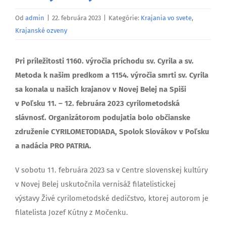
Od
admin
|
22. februára 2023
|
Kategórie:
Krajania vo svete
,
Krajanské ozveny
Pri príležitosti 1160. výročia príchodu sv. Cyrila a sv.
Metoda k našim predkom a 1154. výročia smrti sv. Cyrila
sa konala u našich krajanov v Novej Belej na Spiši
v Poľsku 11. – 12. februára 2023 cyrilometodská
slávnosť. Organizátorom podujatia bolo občianske
združenie CYRILOMETODIADA, Spolok Slovákov v Poľsku
a nadácia PRO PATRIA.
V
sobotu 11. februára 2023 sa v Centre slovenskej kultúry
v Novej Belej uskutočnila vernisáž filatelistickej
výstavy Živé cyrilometodské dedičstvo
,
ktorej autorom je
filatelista Jozef Kútny z Močenku.