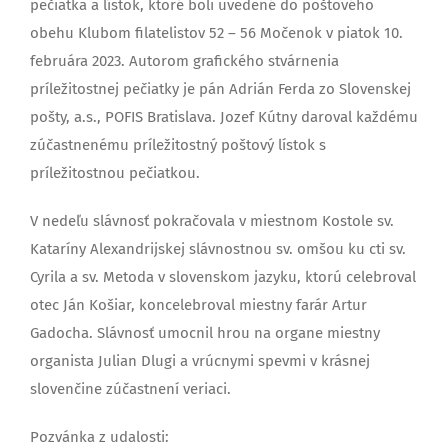
pečiatka a lístok, ktoré boli uvedené do poštového
obehu Klubom filatelistov 52 – 56 Močenok v piatok 10.
februára 2023. Autorom grafického stvárnenia
príležitostnej pečiatky je pán Adrián Ferda zo Slovenskej
pošty, a.s., POFIS Bratislava. Jozef Kútny daroval každému
zúčastnenému príležitostný poštový lístok s
príležitostnou pečiatkou.
V nedeľu slávnosť pokračovala v miestnom Kostole sv.
Kataríny Alexandrijskej slávnostnou sv. omšou ku cti sv.
Cyrila a sv. Metoda v slovenskom jazyku, ktorú celebroval
otec Ján Košiar, koncelebroval miestny farár Artur
Gadocha. Slávnosť umocnil hrou na organe miestny
organista Julian Dlugi a vrúcnymi spevmi v krásnej
slovenčine zúčastnení veriaci.
Pozvánka z udalosti: