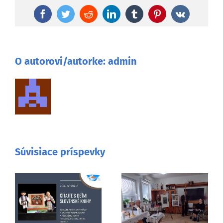
Facebook
Twitter
Reddit
LinkedIn
Tumblr
Pinterest
Vk
O autorovi/autorke:
admin
Súvisiace príspevky