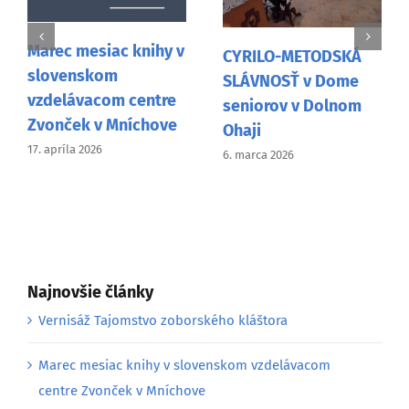
Josipovské slamené
v
medvede vo
CYRILO-METODSKÁ
fašiangovom
SLÁVNOSŤ v Dome
sprievode v Nitre
seniorov v Dolnom
26. februára 2026
Ohaji
6. marca 2026
Najnovšie články
Vernisáž Tajomstvo zoborského kláštora
Marec mesiac knihy v slovenskom vzdelávacom
centre Zvonček v Mníchove