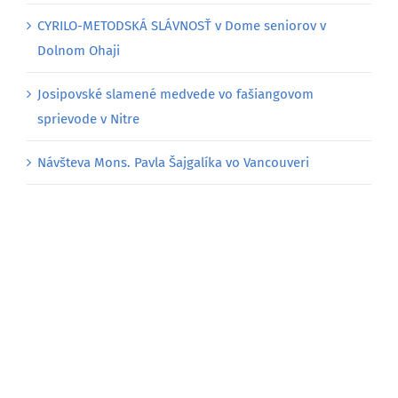
CYRILO-METODSKÁ SLÁVNOSŤ v Dome seniorov v
Dolnom Ohaji
Josipovské slamené medvede vo fašiangovom
sprievode v Nitre
Návšteva Mons. Pavla Šajgalíka vo Vancouveri