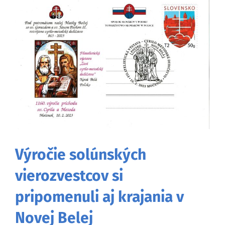
väčší
obrázok
Výročie solúnských
vierozvestcov si
pripomenuli aj krajania v
Novej Belej