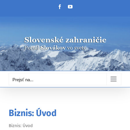
Skip
Facebook
YouTube
to
content
Prejsť na...
Biznis: Úvod
Biznis: Úvod