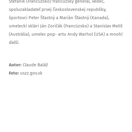
Štefánik (Francúzsko) francúzsky generál, vedec,
spoluzakladateľ prvej Československej republiky,
športovci Peter Šťastný a Marián Šťastný (Kanada),
umeleckí sklári Ján Zoričák (Francúzsko) a Stanislav Meliš
(Austrália), umelec pop- artu Andy Warhol (USA) a mnohí
ďalší.
Autor:
Claude Baláž
Foto:
uszz.gov.sk