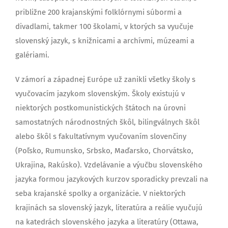
približne 200 krajanskými folklórnymi súbormi a
divadlami, takmer 100 školami, v ktorých sa vyučuje
slovenský jazyk, s knižnicami a archívmi, múzeami a
galériami.
V zámorí a západnej Európe už zanikli všetky školy s
vyučovacím jazykom slovenským. Školy existujú v
niektorých postkomunistických štátoch na úrovni
samostatných národnostných škôl, bilingválnych škôl
alebo škôl s fakultatívnym vyučovaním slovenčiny
(Poľsko, Rumunsko, Srbsko, Maďarsko, Chorvátsko,
Ukrajina, Rakúsko). Vzdelávanie a výučbu slovenského
jazyka formou jazykových kurzov sporadicky prevzali na
seba krajanské spolky a organizácie. V niektorých
krajinách sa slovenský jazyk, literatúra a reálie vyučujú
na katedrách slovenského jazyka a literatúry (Ottawa,