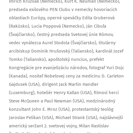
Imrich Kružliak (Nemecko), Kurt K. Neuman (Nemecko),
predseda exilového PEN Clubu v nemecky hovoriacich
oblastiach Európy, operné speváčky Edita Gruberová
(Rakúsko), Lucia Poppová (Nemecko), Ján Cibuľa
(Švajčiarsko), čestný predseda Svetovej únie Rómov,
vedec vynálezca Aurel Stodola (Švajčiarsko), titulárny
arcibiskup Dominik Hrušovský (Taliansko), kardinál Jozef
Tomko (Taliansko), apoštolský nuncius, prefekt
Kongregácie pre evanjelizáciu národov, fotograf Yuri Dojc
(Kanada), nositeľ Nobelovej ceny za medicínu D. Carleton
Gajdusek (USA), dirigent Jack Martin Handler
(Luxemburg), hoteliér Henry Kallan (USA), filmoví herci
Steve McQueen a Paul Newman (USA), medzinárodný
konzultant John E. Mroz (USA), protestantský teológ
Jaroslav Pelikan (USA), Michael Strank (USA), najslávnejší
americký seržant 2. svetovej vojny, Milan Rastislav