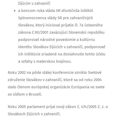
žijúcim v zahraničí
a koncom roka vláda SR sfunkčnila inštitút
Splnomocnenca vlády SR pre zahraničných
Slovákov, ktorý inicioval prijatie čl. 7a ústavného
zákona č.90/2001 zaväzujúci Slovenskú republiku
podporovať národné povedomie a kultúrnu
identitu Slovákov žijúcich v zahraničí, podporovať
ich inštitúcie zriadené na dosiahnutie tohto účelu
a vzťahy s materskou krajinou.
Roku 2002 na pôde stálej konferencie vzniklo Svetové
združenie Slovákov v zahraničí, ktoré sa od roku 2004
stalo členom európskej organizácie Európania vo svete
so sídlom v Bruseli.
Roku 2005 parlament prijal nový zákon č. 474/2005 Z. z. o
Slovákoch žijúcich v zahraničí.