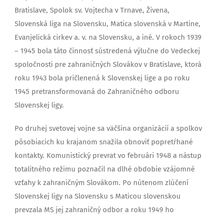
Bratislave, Spolok sv. Vojtecha v Trnave, Živena,
Slovenská liga na Slovensku, Matica slovenská v Martine,
Evanjelická cirkev a. v. na Slovensku, a iné. V rokoch 1939
– 1945 bola táto činnosť sústredená výlučne do Vedeckej
spoločnosti pre zahraničných Slovákov v Bratislave, ktorá
roku 1943 bola pričlenená k Slovenskej lige a po roku
1945 pretransformovaná do Zahraničného odboru
Slovenskej ligy.
Po druhej svetovej vojne sa väčšina organizácií a spolkov
pôsobiacich ku krajanom snažila obnoviť popretŕhané
kontakty. Komunistický prevrat vo februári 1948 a nástup
totalitného režimu poznačil na dlhé obdobie vzájomné
vzťahy k zahraničným Slovákom. Po nútenom zlúčení
Slovenskej ligy na Slovensku s Maticou slovenskou
prevzala MS jej zahraničný odbor a roku 1949 ho