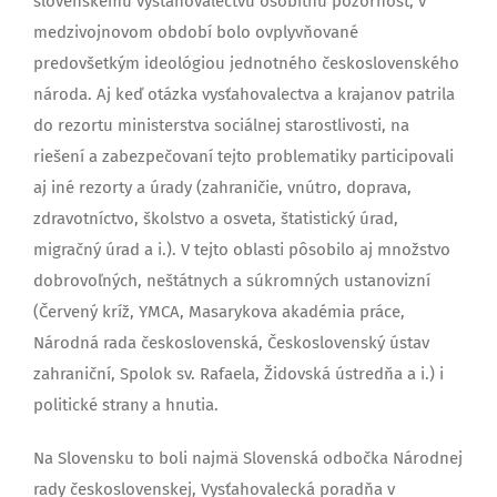
slovenskému vysťahovalectvu osobitnú pozornosť, v
medzivojnovom období bolo ovplyvňované
predovšetkým ideológiou jednotného československého
národa. Aj keď otázka vysťahovalectva a krajanov patrila
do rezortu ministerstva sociálnej starostlivosti, na
riešení a zabezpečovaní tejto problematiky participovali
aj iné rezorty a úrady (zahraničie, vnútro, doprava,
zdravotníctvo, školstvo a osveta, štatistický úrad,
migračný úrad a i.). V tejto oblasti pôsobilo aj množstvo
dobrovoľných, neštátnych a súkromných ustanovizní
(Červený kríž, YMCA, Masarykova akadémia práce,
Národná rada československá, Československý ústav
zahraniční, Spolok sv. Rafaela, Židovská ústredňa a i.) i
politické strany a hnutia.
Na Slovensku to boli najmä Slovenská odbočka Národnej
rady československej, Vysťahovalecká poradňa v