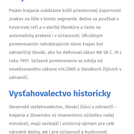
Pojem krajania uvádzame kvôli priestorovej úspornosti
znakov na lište v tomto segmente. Bežne sa používal v
hovorovej reči a v staršej literatúre a často sa
automaticky preberá i v súčasnosti. Oficiálnym
pomenovaním nahrádzajúcim slovo krajan bol
zahraničný Slovák, ako ho definoval zákon NR SR č. 70 z
roku 1997. Súčasné pomenovanie sa odvíja od
novelizovaného zákona 474/2005 o Slovákoch žijúcich v
zahraničí.
Vysťahovalectvo historicky
Slovenské vysťahovalectvo, Slováci žijúci v zahraničí –
krajania a Slovensko sú imanentnou súčasťou našej
minulosti, majú vonkajší i vnútorný význam pre celé
národné dejiny, ale i pre súčasnosť a budúcnosť.