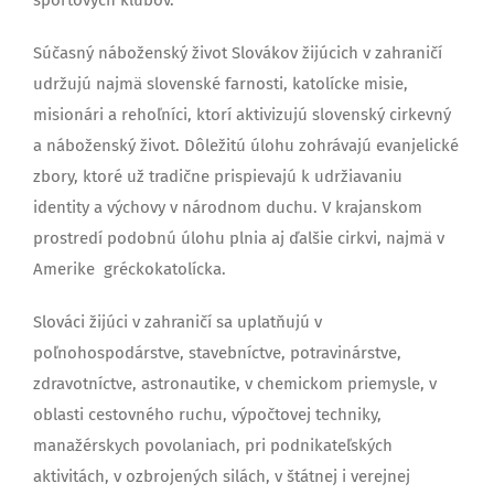
športových klubov.
Súčasný náboženský život Slovákov žijúcich v zahraničí
udržujú najmä slovenské farnosti, katolícke misie,
misionári a rehoľníci, ktorí aktivizujú slovenský cirkevný
a náboženský život. Dôležitú úlohu zohrávajú evanjelické
zbory, ktoré už tradične prispievajú k udržiavaniu
identity a výchovy v národnom duchu. V krajanskom
prostredí podobnú úlohu plnia aj ďalšie cirkvi, najmä v
Amerike gréckokatolícka.
Slováci žijúci v zahraničí sa uplatňujú v
poľnohospodárstve, stavebníctve, potravinárstve,
zdravotníctve, astronautike, v chemickom priemysle, v
oblasti cestovného ruchu, výpočtovej techniky,
manažérskych povolaniach, pri podnikateľských
aktivitách, v ozbrojených silách, v štátnej i verejnej