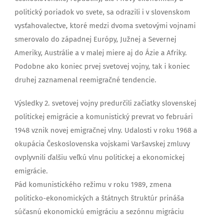
politický poriadok vo svete, sa odrazili i v slovenskom
vysťahovalectve, ktoré medzi dvoma svetovými vojnami
smerovalo do západnej Európy, Južnej a Severnej
Ameriky, Austrálie a v malej miere aj do Ázie a Afriky.
Podobne ako koniec prvej svetovej vojny, tak i koniec
druhej zaznamenal reemigračné tendencie.
Výsledky 2. svetovej vojny predurčili začiatky slovenskej
politickej emigrácie a komunistický prevrat vo februári
1948 vznik novej emigračnej vlny. Udalosti v roku 1968 a
okupácia Československa vojskami Varšavskej zmluvy
ovplyvnili ďalšiu veľkú vlnu politickej a ekonomickej
emigrácie.
Pád komunistického režimu v roku 1989, zmena
politicko-ekonomických a štátnych štruktúr prináša
súčasnú ekonomickú emigráciu a sezónnu migráciu