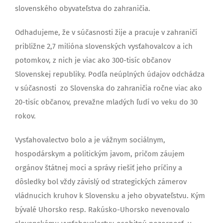
slovenského obyvateľstva do zahraničia.
Odhadujeme, že v súčasnosti žije a pracuje v zahraničí
približne 2,7 milióna slovenských vysťahovalcov a ich
potomkov, z nich je viac ako 300-tisíc občanov
Slovenskej republiky. Podľa neúplných údajov odchádza
v súčasnosti zo Slovenska do zahraničia ročne viac ako
20-tisíc občanov, prevažne mladých ľudí vo veku do 30
rokov.
Vysťahovalectvo bolo a je vážnym sociálnym,
hospodárskym a politickým javom, pričom záujem
orgánov štátnej moci a správy riešiť jeho príčiny a
dôsledky bol vždy závislý od strategických zámerov
vládnucich kruhov k Slovensku a jeho obyvateľstvu. Kým
bývalé Uhorsko resp. Rakúsko-Uhorsko nevenovalo