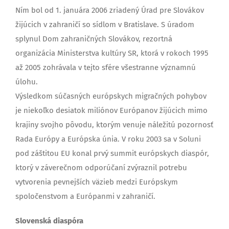
Ním bol od 1. januára 2006 zriadený Úrad pre Slovákov
žijúcich v zahraničí so sídlom v Bratislave. S úradom
splynul Dom zahraničných Slovákov, rezortná
organizácia Ministerstva kultúry SR, ktorá v rokoch 1995
až 2005 zohrávala v tejto sfére všestranne významnú
úlohu.
Výsledkom súčasných európskych migračných pohybov
je niekoľko desiatok miliónov Európanov žijúcich mimo
krajiny svojho pôvodu, ktorým venuje náležitú pozornosť
Rada Európy a Európska únia. V roku 2003 sa v Soluni
pod záštitou EU konal prvý summit európskych diaspór,
ktorý v záverečnom odporúčaní zvýraznil potrebu
vytvorenia pevnejších väzieb medzi Európskym
spoločenstvom a Európanmi v zahraničí.
Slovenská diaspóra