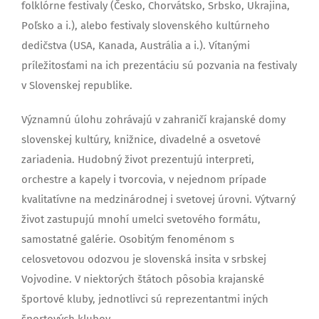
folklórne festivaly (Česko, Chorvátsko, Srbsko, Ukrajina,
Poľsko a i.), alebo festivaly slovenského kultúrneho
dedičstva (USA, Kanada, Austrália a i.). Vítanými
príležitosťami na ich prezentáciu sú pozvania na festivaly
v Slovenskej republike.
Významnú úlohu zohrávajú v zahraničí krajanské domy
slovenskej kultúry, knižnice, divadelné a osvetové
zariadenia. Hudobný život prezentujú interpreti,
orchestre a kapely i tvorcovia, v nejednom prípade
kvalitatívne na medzinárodnej i svetovej úrovni. Výtvarný
život zastupujú mnohí umelci svetového formátu,
samostatné galérie. Osobitým fenoménom s
celosvetovou odozvou je slovenská insita v srbskej
Vojvodine. V niektorých štátoch pôsobia krajanské
športové kluby, jednotlivci sú reprezentantmi iných