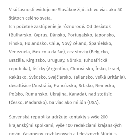
V súčasnosti evidujeme Slovákov žijúcich vo viac ako 50
štátoch celého sveta.
Ich početné zastúpenie je rôznorodé. Od desiatok
(Bulharsko, Cyprus, Dánsko, Portugalsko, Japonsko,
Fínsko, Holandsko, Chile, Nový Zéland, Španielsko,
Venezuela, Mexico a ďalšie), cez stovky (Belgicko,
Brazília, Kirgizsko, Uruguay, Nórsko, Juhoafrická
republika), tisícky (Argentína, Chorvátsko, Írsko, Izrael,
Rakúsko, Švédsko, Švajčiarsko, Taliansko, Veľká Británia),
desaťtisíce (Austrália, Francúzsko, Srbsko, Nemecko,
Poľsko, Rumunsko, Ukrajina, Kanada), nad stotisíc
(Česko, Maďarsko), ba viac ako milión (USA).
Slovenská republika udržuje kontakty s vyše 200
krajanskými spolkami, vyše 100 redakciami krajanských
novín, časopisov, rozhlasových a televíznych štúdií, s