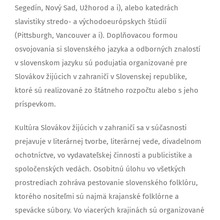
Segedín, Nový Sad, Užhorod a i), alebo katedrách
slavistiky stredo- a východoeurópskych štúdií
(Pittsburgh, Vancouver a i). Doplňovacou formou
osvojovania si slovenského jazyka a odborných znalostí
v slovenskom jazyku sú podujatia organizované pre
Slovákov žijúcich v zahraničí v Slovenskej republike,
ktoré sú realizované zo štátneho rozpočtu alebo s jeho
príspevkom.
Kultúra Slovákov žijúcich v zahraničí sa v súčasnosti
prejavuje v literárnej tvorbe, literárnej vede, divadelnom
ochotníctve, vo vydavateľskej činnosti a publicistike a
spoločenských vedách. Osobitnú úlohu vo všetkých
prostrediach zohráva pestovanie slovenského folklóru,
ktorého nositeľmi sú najmä krajanské folklórne a
spevácke súbory. Vo viacerých krajinách sú organizované