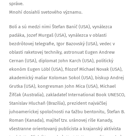
správe.
Mnohí dosiahli svetového významu.
Boli a sú medzi nimi Štefan Banič (USA), vynálezca
padáka, Jozef Murgaš (USA), vynálezca v oblasti
bezdrôtovej telegrafie, Igor Bazovský (USA), vedec v
oblasti raketovej techniky, astronuat Eugen Andrew
Cernan (USA), diplomat John Karch (USA), politický
ekonóm Eugen Löbl (USA), filozof Michael Novak (USA),
akademický maliar Koloman Sokol (USA), biskup Andrej
Grutka (USA), kongresman John Mica (USA), Michael
Žifčak (Australia), zakladateľ International Book UNESCO,
Stanislav Hluchaň (Brazília), prezident najväčšej
juhoamerickej spoločnosti na ťažbu bentonitu, Štefan B.
Roman (Kanada), majiteľ tzv. uránovej ríše Kanady,
všestranne orientovaný publicista a krajanský aktivista