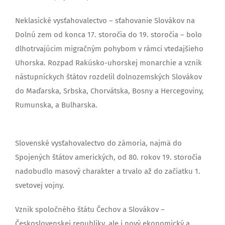
Neklasické vysťahovalectvo – sťahovanie Slovákov na
Dolnú zem od konca 17. storočia do 19. storočia – bolo
dlhotrvajúcim migračným pohybom v rámci vtedajšieho
Uhorska. Rozpad Rakúsko-uhorskej monarchie a vznik
nástupníckych štátov rozdelil dolnozemských Slovákov
do Maďarska, Srbska, Chorvátska, Bosny a Hercegoviny,
Rumunska, a Bulharska.
Slovenské vysťahovalectvo do zámoria, najmä do
Spojených štátov amerických, od 80. rokov 19. storočia
nadobudlo masový charakter a trvalo až do začiatku 1.
svetovej vojny.
Vznik spoločného štátu Čechov a Slovákov –
Československej republiky, ale i nový ekonomický a