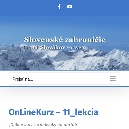
Skip
Facebook
YouTube
to
content
Prejsť na...
OnLineKurz – 11_lekcia
„Online kurz žurnalistiky na portáli