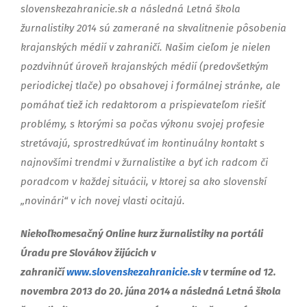
slovenskezahranicie.sk a následná Letná škola
žurnalistiky 2014 sú zamerané na skvalitnenie pôsobenia
krajanských médií v zahraničí. Našim cieľom je nielen
pozdvihnúť úroveň krajanských médií (predovšetkým
periodickej tlače) po obsahovej i formálnej stránke, ale
pomáhať tiež ich redaktorom a prispievateľom riešiť
problémy, s ktorými sa počas výkonu svojej profesie
stretávajú, sprostredkúvať im kontinuálny kontakt s
najnovšími trendmi v žurnalistike a byť ich radcom či
poradcom v každej situácii, v ktorej sa ako slovenskí
„novinári“ v ich novej vlasti ocitajú.
Niekoľkomesačný Online kurz žurnalistiky na portáli
Úradu pre Slovákov žijúcich v
zahraničí
www.slovenskezahranicie.sk
v termíne od 12.
novembra 2013 do 20. júna 2014 a následná Letná škola