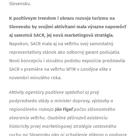
Slovensku.
K pozitívnym trendom i obrazu rozvoja turizmu na
Slovensku by svojimi aktivitami mala výrazne napomôcť
aj samotná SACR, jej nová marketingová stratégia.
Napokon, SACR mala aj na veľtrhu svoj samostatný
reprezentatívny stánok ako odborný garant podujatia.
Novú koncepciu i vizuálnu podobu expozície predstavila
SACR v premiére na veľtrhu WTM v Londýne ešte v
novembri minulého roka.
Aktivity agentúry pozitívne vyzdvihol aj prvý
podpredseda vlády a minister dopravy, výstavby a
regionálneho rozvoja
Ján Figeľ
počas slávnostného
otvorenia veľtrhu. Osobitne zdôraznil existenciu
historicky prvej marketingovej stratégie cestovného
ruchu na Slovensku ako aj schválenie zákona o podpore