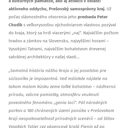
a kultúrnych pamiatok, ako aj atrakcií v oblasti
aktívneho oddychu, Prešovský samosprávny kraj.
Už
počas slávnostného otvorenia jeho
predseda Peter
Chudík
s veľkorysosťou východniarom vlastnou pozýval
do kraja, ktorý sa hrdí viacerými „naj“. Najväčším počtom
hradov a zámkov na Slovensku, najvyššími horami –
Vysokými Tatrami, najväčším bohatstvom drevenej
sakrálnej architektúry v našej vlasti…
„Samotná história nášho kraja a jej posolstvo pre
súčasníka je impozantná. Veď málokde nájdete na
takom malom kúsku zeme toľké bohatstvo – nádhernú
prírodu, vzácne pamiatky, atmosféru vnuknutí
povestného fenoménu „genia loci“. Päť národných
parkov a 180 chránených území ponúka v Prešovskom
kraji neopakovateľnosť prírodných scenérií – od štítov
Vysokých Tatier cez vápencové bralá Pienin až po