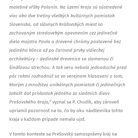
malebné vŕšky Polonín. Na území kraja sú sústredené
viac ako dve tretiny všetkých kultúrnych pamiatok
Slovenska, od slávnych kráľovských miest so
zachovaným stredovekým opevnením cez jedinečné
dielo majstra Pavla a drevené chrámy postavené bez
jediného klinca až po čarovné prvky vidieckej
architektúry – dedinské drevenice so slamenou či
šindľovou strechou. A tak veru nebolo jednoduché pred
pár rokmi rozhodnúť sa vo verejnom hlasovaní o tom,
ktorým z množstva unikátnych pamiatok či jedinečných
lokalít dať prívlastok jedného zo siedmich divov
Prešovského kraja,“
vyznal sa P. Chudík, aby zároveň
upriamil pozornosť na to, čo by oku návštevníka tohto
kraja v každom prípade nemalo ujsť.
V tomto kontexte sa Prešovský samosprávny kraj na