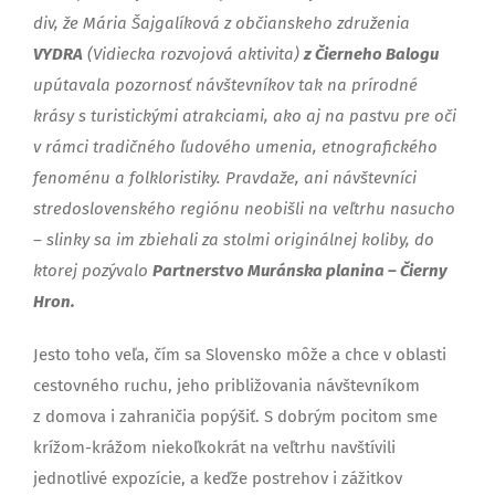
div, že Mária Šajgalíková z občianskeho združenia
VYDRA
(Vidiecka rozvojová aktivita)
z Čierneho Balogu
upútavala pozornosť návštevníkov tak na prírodné
krásy s turistickými atrakciami, ako aj na pastvu pre oči
v rámci tradičného ľudového umenia, etnografického
fenoménu a folkloristiky. Pravdaže, ani návštevníci
stredoslovenského regiónu neobišli na veľtrhu nasucho
– slinky sa im zbiehali za stolmi originálnej koliby, do
ktorej pozývalo
Partnerstvo Muránska planina – Čierny
Hron.
Jesto toho veľa, čím sa Slovensko môže a chce v oblasti
cestovného ruchu, jeho približovania návštevníkom
z domova i zahraničia popýšiť. S dobrým pocitom sme
krížom-krážom niekoľkokrát na veľtrhu navštívili
jednotlivé expozície, a keďže postrehov i zážitkov