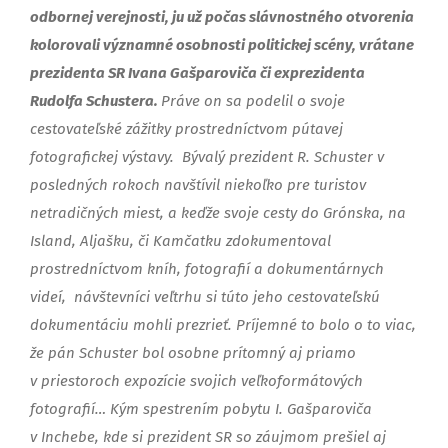
odbornej verejnosti, ju už počas slávnostného otvorenia
kolorovali významné osobnosti politickej scény, vrátane
prezidenta SR Ivana Gašparoviča či exprezidenta
Rudolfa Schustera.
Práve on sa podelil o svoje
cestovateľské zážitky prostredníctvom pútavej
fotografickej výstavy.
B
ývalý prezident R. Schuster v
posledných rokoch navštívil niekoľko pre turistov
netradičných miest, a keďže svoje cesty do Grónska, na
Island, Aljašku, či Kamčatku zdokumentoval
prostredníctvom kníh, fotografií a dokumentárnych
videí, návštevníci veľtrhu si túto jeho cestovateľskú
dokumentáciu mohli prezrieť. Príjemné to bolo o to viac,
že pán Schuster bol osobne prítomný aj priamo
v priestoroch expozície svojich veľkoformátových
fotografií… Kým spestrením pobytu I. Gašparoviča
v Inchebe, kde si prezident SR so záujmom prešiel aj