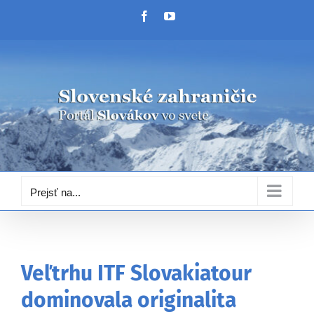
Skip
Facebook
YouTube
to
content
Prejsť na...
Veľtrhu ITF Slovakiatour
dominovala originalita