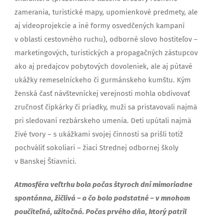
zamerania, turistické mapy, upomienkové predmety, ale
aj videoprojekcie a iné formy osvedčených kampaní
v oblasti cestovného ruchu), odborné slovo hostiteľov –
marketingových, turistických a propagačných zástupcov
ako aj predajcov pobytových dovoleniek, ale aj pútavé
ukážky remeselníckeho či gurmánskeho kumštu. Kým
ženská časť návštevníckej verejnosti mohla obdivovať
zručnosť čipkárky či priadky, muži sa pristavovali najmä
pri sledovaní rezbárskeho umenia. Deti upútali najmä
živé tvory – s ukážkami svojej činnosti sa prišli totiž
pochváliť sokoliari – žiaci Strednej odbornej školy
v Banskej Štiavnici.
Atmosféra veľtrhu bola počas štyroch dní mimoriadne
spontánna, žičlivá – a čo bolo podstatné – v mnohom
poučiteľná, užitočná. Počas prvého dňa, ktorý patril