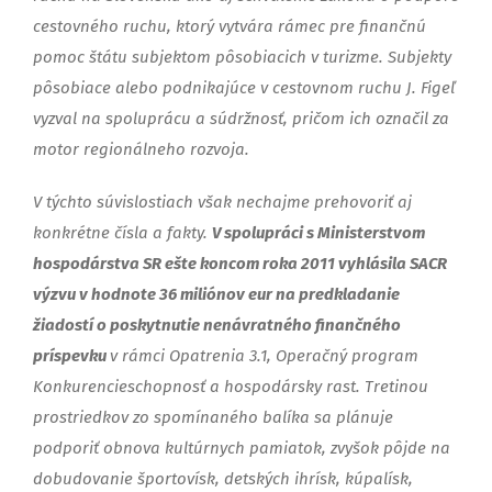
cestovného ruchu, ktorý vytvára rámec pre finančnú
pomoc štátu subjektom pôsobiacich v turizme. Subjekty
pôsobiace alebo podnikajúce v cestovnom ruchu J. Figeľ
vyzval na spoluprácu a súdržnosť, pričom ich označil za
motor regionálneho rozvoja.
V týchto súvislostiach však nechajme prehovoriť aj
konkrétne čísla a fakty.
V spolupráci s Ministerstvom
hospodárstva SR ešte koncom roka 2011 vyhlásila SACR
výzvu v hodnote 36 miliónov eur na predkladanie
žiadostí o poskytnutie nenávratného finančného
príspevku
v rámci Opatrenia 3.1, Operačný program
Konkurencieschopnosť a hospodársky rast. Tretinou
prostriedkov zo spomínaného balíka sa plánuje
podporiť obnova kultúrnych pamiatok, zvyšok pôjde na
dobudovanie športovísk, detských ihrísk, kúpalísk,