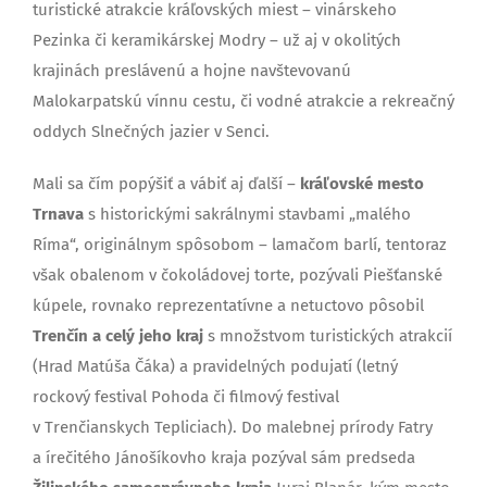
turistické atrakcie kráľovských miest – vinárskeho
Pezinka či keramikárskej Modry – už aj v okolitých
krajinách preslávenú a hojne navštevovanú
Malokarpatskú vínnu cestu, či vodné atrakcie a rekreačný
oddych Slnečných jazier v Senci.
Mali sa čím popýšiť a vábiť aj ďalší –
kráľovské mesto
Trnava
s historickými sakrálnymi stavbami „malého
Ríma“, originálnym spôsobom – lamačom barlí, tentoraz
však obalenom v čokoládovej torte, pozývali Piešťanské
kúpele, rovnako reprezentatívne a netuctovo pôsobil
Trenčín a celý jeho kraj
s množstvom turistických atrakcií
(Hrad Matúša Čáka) a pravidelných podujatí (letný
rockový festival Pohoda či filmový festival
v Trenčianskych Tepliciach). Do malebnej prírody Fatry
a írečitého Jánošíkovho kraja pozýval sám predseda