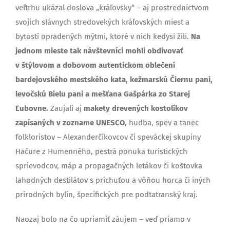
veľtrhu ukázal doslova „kráľovsky“ – aj prostredníctvom
svojich slávnych stredovekých kráľovských miest a
bytostí opradených mýtmi, ktoré v nich kedysi žili.
Na
jednom mieste tak návštevníci mohli obdivovať
v štýlovom a dobovom autentickom oblečení
bardejovského mestského kata, kežmarskú Čiernu pani,
levočskú Bielu pani a mešťana Gašpárka zo Starej
Ľubovne.
Zaujali aj
makety drevených kostolíkov
zapísaných v zozname UNESCO
, hudba, spev a tanec
folkloristov – Alexanderčíkovcov či speváckej skupiny
Hačure z Humenného, pestrá ponuka turistických
sprievodcov, máp a propagačných letákov či koštovka
lahodných destilátov s príchuťou a vôňou horca či iných
prírodných bylín, špecifických pre podtatranský kraj.
Naozaj bolo na čo upriamiť záujem – veď priamo v