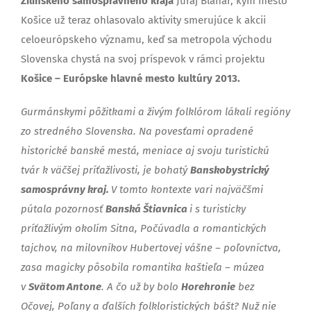
Žilinského samosprávneho kraja
Juraj Blanár, kým mesto
Košice už teraz ohlasovalo aktivity smerujúce k akcii
celoeurópskeho významu, keď sa metropola východu
Slovenska chystá na svoj príspevok v rámci projektu
Košice – Európske hlavné mesto kultúry 2013.
Gurmánskymi pôžitkami a živým folklórom lákali regióny
zo stredného Slovenska. Na povesťami opradené
historické banské mestá, meniace aj svoju turistickú
tvár k väčšej príťažlivosti, je bohatý
Banskobystrický
samosprávny kraj.
V tomto kontexte vari najväčšmi
pútala pozornosť
Banská Štiavnica
i s turisticky
príťažlivým okolím Sitna, Počúvadla a romantických
tajchov, na milovníkov Hubertovej vášne – poľovníctva,
zasa magicky pôsobila romantika kaštieľa – múzea
v
Svätom Antone
. A čo už by bolo
Horehronie
bez
Očovej, Poľany a ďalších folkloristických bášt? Nuž nie