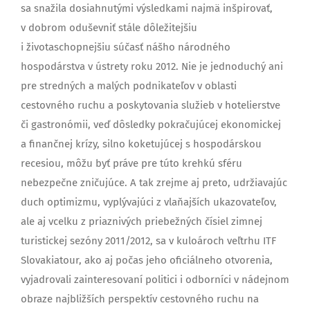
sa snažila dosiahnutými výsledkami najmä inšpirovať,
v dobrom oduševniť stále dôležitejšiu
i životaschopnejšiu súčasť nášho národného
hospodárstva v ústrety roku 2012. Nie je jednoduchý ani
pre stredných a malých podnikateľov v oblasti
cestovného ruchu a poskytovania služieb v hotelierstve
či gastronómii, veď dôsledky pokračujúcej ekonomickej
a finančnej krízy, silno koketujúcej s hospodárskou
recesiou, môžu byť práve pre túto krehkú sféru
nebezpečne zničujúce. A tak zrejme aj preto, udržiavajúc
duch optimizmu, vyplývajúci z vlaňajších ukazovateľov,
ale aj vcelku z priaznivých priebežných čísiel zimnej
turistickej sezóny 2011/2012, sa v kuloároch veľtrhu ITF
Slovakiatour, ako aj počas jeho oficiálneho otvorenia,
vyjadrovali zainteresovaní politici i odborníci v nádejnom
obraze najbližších perspektív cestovného ruchu na