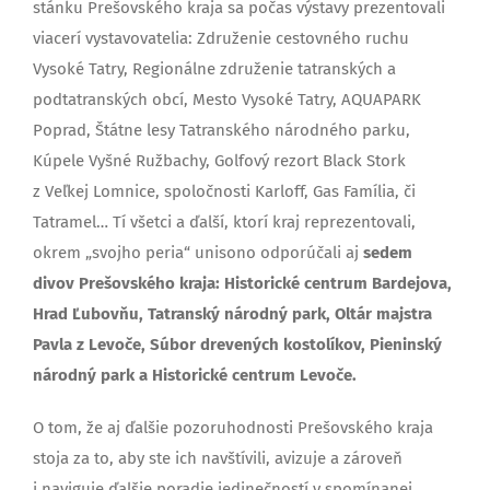
stánku Prešovského kraja sa počas výstavy prezentovali
viacerí vystavovatelia: Združenie cestovného ruchu
Vysoké Tatry, Regionálne združenie tatranských a
podtatranských obcí, Mesto Vysoké Tatry, AQUAPARK
Poprad, Štátne lesy Tatranského národného parku,
Kúpele Vyšné Ružbachy, Golfový rezort Black Stork
z Veľkej Lomnice, spoločnosti Karloff, Gas Família, či
Tatramel… Tí všetci a ďalší, ktorí kraj reprezentovali,
okrem „svojho peria“ unisono odporúčali aj
sedem
divov Prešovského kraja: Historické centrum Bardejova,
Hrad Ľubovňu, Tatranský národný park, Oltár majstra
Pavla z Levoče, Súbor drevených kostolíkov, Pieninský
národný park a Historické centrum Levoče.
O tom, že aj ďalšie pozoruhodnosti Prešovského kraja
stoja za to, aby ste ich navštívili, avizuje a zároveň
i naviguje ďalšie poradie jedinečností v spomínanej