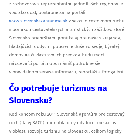
z rozhovorov s reprezentantmi jednotlivých regiónov je
viac ako dosť, postupne sa na portáli
www.slovenskezahranicie.sk
v sekcii o cestovnom ruchu
s ponukou cestovateľských a turistických zážitkov, ktoré
Slovensko priehrštiami ponúka aj pre našich krajanov,
hľadajúcich oddych i potešenie duše vo svojej bývalej
domovine či vlasti svojich predkov, budú môcť
návštevníci portálu oboznámiť podrobnejšie
v pravidelnom servise informácií, reportáží a fotogalérií.
Čo potrebuje turizmus na
Slovensku?
Keď koncom roku 2011 Slovenská agentúra pre cestovný
ruch (ďalej SACR) hodnotila uplynulý tucet mesiacov
v oblasti rozvoja turizmu na Slovensku, celkom logicky