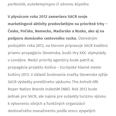
parkovísk, autokempingov či obnovu kúpeľov.
V plynúcom roku 2012 zameriava SACR svoje
marketingové aktivity predovšetkým na prioritné trhy –
Česko, Poľsko, Nemecko, Maďarsko a Rusko, ako aj na
podporu domáceho cestovného ruchu.
Ústredným
podujatím roka 2012, na ktorom pripravuje SACR kvalitnú
priamu propagáciu Slovenska, budú Hry XXX. olympiády
v Londýne. Medzi priority agentúry bude patriť aj
propagácia projektu Košice – Európske hlavné mesto
kultúry 2013. V oblasti budovania značky Slovenska vyžije
SACR výsledky prestížneho výskumu The Anholt-GfK
Roper Nation Brands IndexSM (NBI). Rok 2012 bude
jednak pre SACR, ale najmä pre subjekty turizmu výzvou
k vytvoreniu silných a funkčných organizácií
destinačného manažmentu podľa vzoru vyspelých