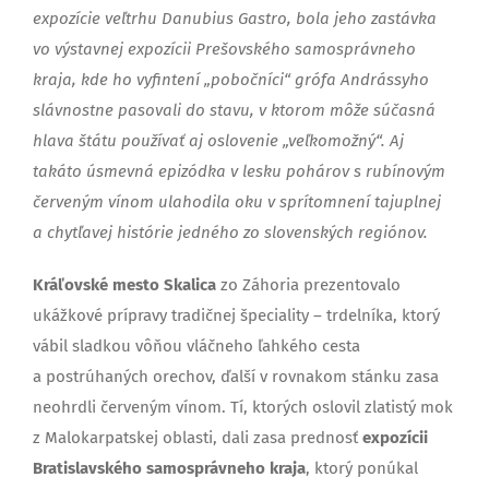
expozície veľtrhu Danubius Gastro, bola jeho zastávka
vo výstavnej expozícii Prešovského samosprávneho
kraja, kde ho vyfintení „pobočníci“ grófa Andrássyho
slávnostne pasovali do stavu, v ktorom môže súčasná
hlava štátu používať aj oslovenie „veľkomožný“. Aj
takáto úsmevná epizódka v lesku pohárov s rubínovým
červeným vínom ulahodila oku v sprítomnení tajuplnej
a chytľavej histórie jedného zo slovenských regiónov.
Kráľovské mesto Skalica
zo Záhoria prezentovalo
ukážkové prípravy tradičnej špeciality – trdelníka, ktorý
vábil sladkou vôňou vláčneho ľahkého cesta
a postrúhaných orechov, ďalší v rovnakom stánku zasa
neohrdli červeným vínom. Tí, ktorých oslovil zlatistý mok
z Malokarpatskej oblasti, dali zasa prednosť
expozícii
Bratislavského samosprávneho kraja
, ktorý ponúkal