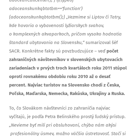
adoceanskunkqbtotbm=='function')
{adoceanskunkqbtotbm();}
„Vezmime si Liptov či Tatry,
kde hovoria o vybavenosti lyžiarskych svahov,
o komplexných akvaparkoch, pričom vysoko hodnotia
štandard ubytovania na Slovensku,“
sumarizoval šéf
SACR. Konkrétne fakty sú povzbudzujúce – veď
počet
zahraničných návštevníkov v slovenských ubytovacích
zariadeniach v prvých troch kvartáloch roku 2011 stúpol
oproti rovnakému obdobiu roku 2010 až o desať
percent. Najviac turistov na Slovensko chodí z Česka,
Poľska, Maďarska, Nemecka, Rakúska, Ukrajiny a Ruska.
To, čo Slovákom návštevníci zo zahraničia najviac
vyčítajú, je podľa Petra Belinského prostý ľudský prístup.
„Nevieme byť milí pri obsluhovaní, chýba nám akýsi
profesionálny úsmev, možno väčšia ústretovosť. Stačí si