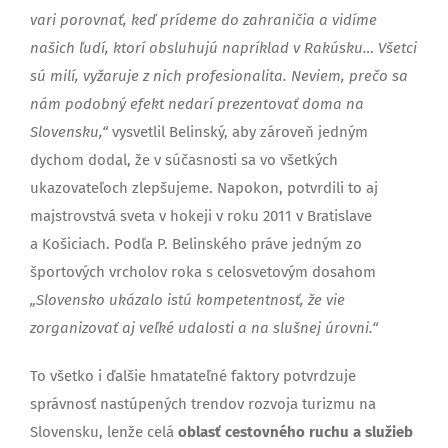
vari porovnať, keď prídeme do zahraničia a vidíme
našich ľudí, ktorí obsluhujú napríklad v Rakúsku… Všetci
sú milí, vyžaruje z nich profesionalita. Neviem, prečo sa
nám podobný efekt nedarí prezentovať doma na
Slovensku,“
vysvetlil Belinský, aby zároveň jedným
dychom dodal, že v súčasnosti sa vo všetkých
ukazovateľoch zlepšujeme. Napokon, potvrdili to aj
majstrovstvá sveta v hokeji v roku 2011 v Bratislave
a Košiciach. Podľa P. Belinského práve jedným zo
športových vrcholov roka s celosvetovým dosahom
„Slovensko ukázalo istú kompetentnosť, že vie
zorganizovať aj veľké udalosti a na slušnej úrovni.“
To všetko i ďalšie hmatateľné faktory potvrdzuje
správnosť nastúpených trendov rozvoja turizmu na
Slovensku, lenže celá
oblasť cestovného ruchu a služieb