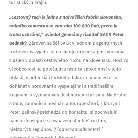
turistických krajín.
„Cestovný ruch je jedna z najväčších fabrík Slovenska,
nakoľko zamestnáva viac ako 100 000 ľudí, preto ju
treba ochrániť,“
uviedol generálny riaditeľ SACR Peter
Belinský.
Zároveň sa šéf SACR v jednom z agentúrnych
rozhovorov vyjadril aj na margo úrovne a poskytovania
služieb v oblasti cestovného ruchu na Slovensku. Hoci vo
všeobecnosti je potešujúca rastúca spokojnosť v tejto
oblasti, v potenciáli ľudského faktoru máme ešte čo
doháňať v porovnaní s vyspelejšími a tradičnejšími
krajinami s významnými destináciami turizmu. Na druhej
strane, zahraniční novinári a touroperátori, s ktorými
Peter Belinský prichádza do kontaktu, si pochvaľujú
najmä zlepšujúcu sa vybavenosť infraštruktúry
niektorých regiónov.
if (adoceanCallCenter) {
adoceanCallCenter(); } if(typeof