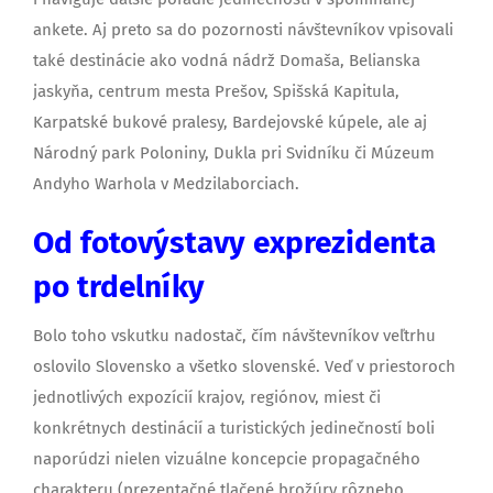
ankete. Aj preto sa do pozornosti návštevníkov vpisovali
také destinácie ako vodná nádrž Domaša, Belianska
jaskyňa, centrum mesta Prešov, Spišská Kapitula,
Karpatské bukové pralesy, Bardejovské kúpele, ale aj
Národný park Poloniny, Dukla pri Svidníku či Múzeum
Andyho Warhola v Medzilaborciach.
Od fotovýstavy exprezidenta
po trdelníky
Bolo toho vskutku nadostač, čím návštevníkov veľtrhu
oslovilo Slovensko a všetko slovenské. Veď v priestoroch
jednotlivých expozícií krajov, regiónov, miest či
konkrétnych destinácií a turistických jedinečností boli
naporúdzi nielen vizuálne koncepcie propagačného
charakteru (prezentačné tlačené brožúry rôzneho