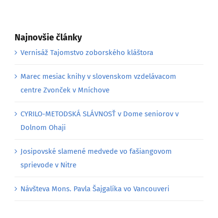
Najnovšie články
Vernisáž Tajomstvo zoborského kláštora
Marec mesiac knihy v slovenskom vzdelávacom
centre Zvonček v Mníchove
CYRILO-METODSKÁ SLÁVNOSŤ v Dome seniorov v
Dolnom Ohaji
Josipovské slamené medvede vo fašiangovom
sprievode v Nitre
Návšteva Mons. Pavla Šajgalíka vo Vancouveri