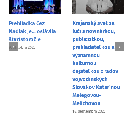
Krajanský svet sa
Prehliadka Cez
lúči s novinárkou,
Nadlak je… oslávila
publicistkou,
štvrťstoročie
prekladateľkou a
9. októbra 2025
významnou
kultúrnou
dejateľkou z radov
vojvodinských
Slovákov Katarínou
Melegovou-
Melichovou
18. septembra 2025