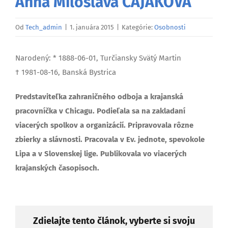
Anna Miloslava ČAJAKOVÁ
Od
Tech_admin
|
1. januára 2015
|
Kategórie:
Osobnosti
Narodený: * 1888-06-01, Turčiansky Svätý Martin
† 1981-08-16, Banská Bystrica
Predstaviteľka zahraničného odboja a krajanská
pracovníčka v Chicagu. Podieľala sa na zakladaní
viacerých spolkov a organizácií. Pripravovala rôzne
zbierky a slávnosti. Pracovala v Ev. jednote, spevokole
Lipa a v Slovenskej lige. Publikovala vo viacerých
krajanských časopisoch.
Zdielajte tento článok, vyberte si svoju