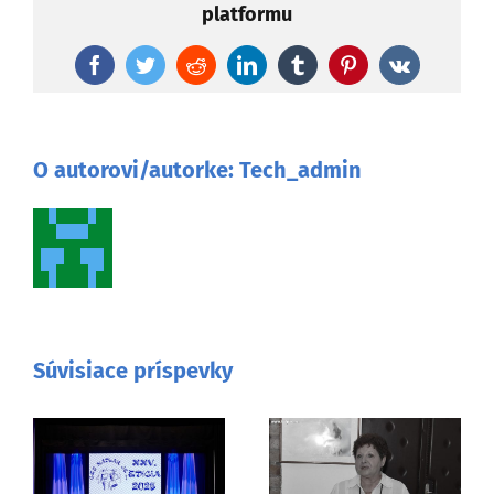
platformu
Facebook
Twitter
Reddit
LinkedIn
Tumblr
Pinterest
Vk
O autorovi/autorke:
Tech_admin
Súvisiace príspevky