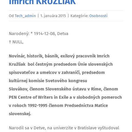
Imrich KRUŽLIAK
Od
Tech_admin
|
1. januára 2015
|
Kategórie:
Osobnosti
Narodený: * 1914-12-08, Detva
† NULL,
Novinár, historik, básnik, exilový pracovník Imrich
Kružliak bol čestným predsedom Únie slovenských
spisovateľov a umelcov v zahraničí, predsedom
kultúrnej komisie Svetového kongresu
Slovákov, členom Slovenského ústavu v Ríme, členom
PEN Centre of Writers in Exile a v slobodných pomeroch
v rokoch 1992-1995 členom Predsedníctva Matice
slovenskej.
Narodil sa v Detve, na univerzite v Bratislave vyštudoval