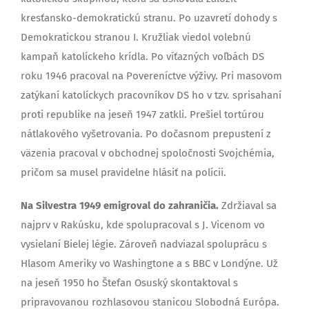
kresťansko-demokratickú stranu. Po uzavretí dohody s
Demokratickou stranou I. Kružliak viedol volebnú
kampaň katolíckeho krídla. Po víťazných voľbách DS
roku 1946 pracoval na Povereníctve výživy. Pri masovom
zatýkaní katolíckych pracovníkov DS ho v tzv. sprisahaní
proti republike na jeseň 1947 zatkli. Prešiel tortúrou
nátlakového vyšetrovania. Po dočasnom prepustení z
väzenia pracoval v obchodnej spoločnosti Svojchémia,
pričom sa musel pravidelne hlásiť na polícii.
Na Silvestra 1949 emigroval do zahraničia.
Zdržiaval sa
najprv v Rakúsku, kde spolupracoval s J. Vicenom vo
vysielaní Bielej légie. Zároveň nadviazal spoluprácu s
Hlasom Ameriky vo Washingtone a s BBC v Londýne. Už
na jeseň 1950 ho Štefan Osuský skontaktoval s
pripravovanou rozhlasovou stanicou Slobodná Európa.