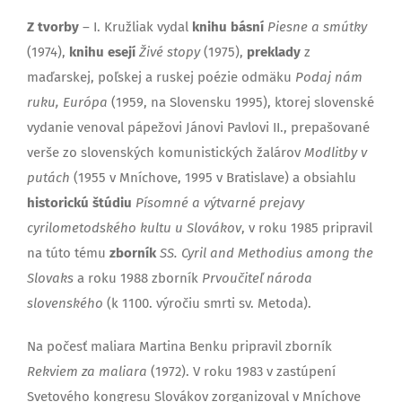
Z tvorby
– I. Kružliak vydal
knihu básní
Piesne a smútky
(1974),
knihu esejí
Živé stopy
(1975),
preklady
z
maďarskej, poľskej a ruskej poézie odmäku
Podaj nám
ruku, Európa
(1959, na Slovensku 1995), ktorej slovenské
vydanie venoval pápežovi Jánovi Pavlovi II., prepašované
verše zo slovenských komunistických žalárov
Modlitby v
putách
(1955 v Mníchove, 1995 v Bratislave) a obsiahlu
historickú štúdiu
Písomné a výtvarné prejavy
cyrilometodského kultu u Slovákov
, v roku 1985 pripravil
na túto tému
zborník
SS. Cyril and Methodius among the
Slovaks
a roku 1988 zborník
Prvoučiteľ národa
slovenského
(k 1100. výročiu smrti sv. Metoda).
Na počesť maliara Martina Benku pripravil zborník
Rekviem za maliara
(1972). V roku 1983 v zastúpení
Svetového kongresu Slovákov zorganizoval v Mníchove