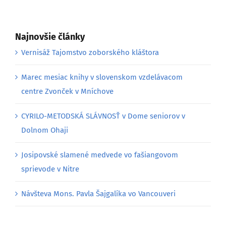
Najnovšie články
Vernisáž Tajomstvo zoborského kláštora
Marec mesiac knihy v slovenskom vzdelávacom
centre Zvonček v Mníchove
CYRILO-METODSKÁ SLÁVNOSŤ v Dome seniorov v
Dolnom Ohaji
Josipovské slamené medvede vo fašiangovom
sprievode v Nitre
Návšteva Mons. Pavla Šajgalíka vo Vancouveri