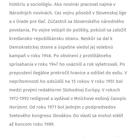
históriu a sociológiu. Ako novinár pracoval najmä v
Národných novinách. Cez vojnu pôsobil v Slovenskej lige
a v Úrade pre tlač. Zúčastnil sa Slovenského národného
povstania. Po vojne vstúpil do politiky, pokúsil sa založiť
kresťansko-republikánsku stranu. Neskôr sa dal k
Demokratickej strane a úspešne viedol jej volebnú
kampaň v roku 1946. Po obvinení z protištátneho
sprisahania v roku 1947 ho uväznili a rok vyšetrovali. Po
prepustení ilegálne prekročil hranice a odišiel do exilu. V
neprítomnosti ho odsúdili na 15 rokov. V roku 1951 bol
medzi prvými redaktormi Slobodnej Európy. V rokoch
1972-1992 redigoval a vydával v Mníchove exilový časopis
Horizont
. Od roku 1971 bol jedným z podpredsedov
Svetového kongresu Slovákov. Do vlasti sa mohol vrátiť
až koncom roku 1989.