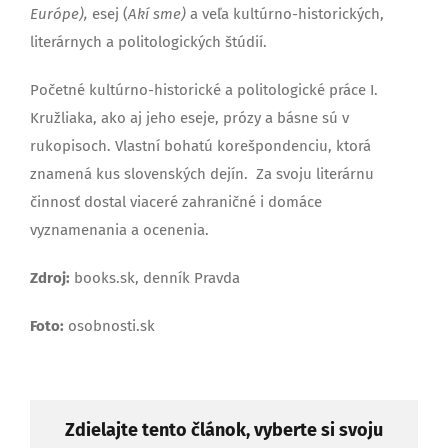
Európe),
esej (
Akí sme)
a veľa kultúrno-historických,
literárnych a politologických štúdií.
Početné kultúrno-historické a politologické práce I.
Kružliaka, ako aj jeho eseje, prózy a básne sú v
rukopisoch. Vlastní bohatú korešpondenciu, ktorá
znamená kus slovenských dejín. Za svoju literárnu
činnosť dostal viaceré zahraničné i domáce
vyznamenania a ocenenia.
Zdroj:
books.sk, denník Pravda
Foto:
osobnosti.sk
Zdielajte tento článok, vyberte si svoju