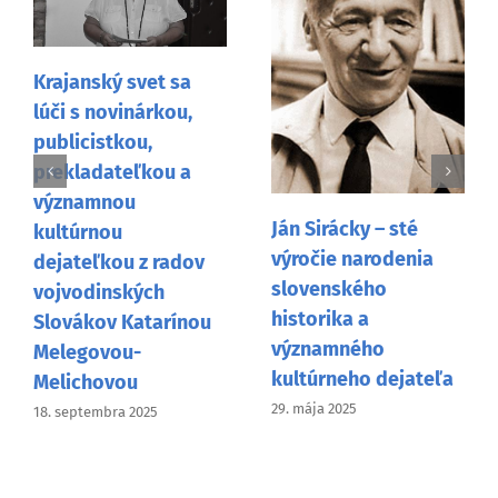
Spomienka na Pavla
Jozefa Šafárika a
Ján Sirácky – sté
jeho odkaz v Srbsku
výročie narodenia
13. mája 2025
slovenského
historika a
významného
kultúrneho dejateľa
29. mája 2025