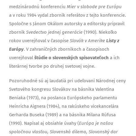
medzinárodnú konferenciu
Mier v slobode pre Európu
a v roku 1984 vydal zborník referátov z tejto konferencie.
Spoločne s Jánom Okálom autorsky a editorsky
pripravil
zborník
Svedectvo jednej generácie
(1990). Niekoľko
rokov uverejňoval v časopise
Slovák v Amerike
Listy z
Európy
. V zahraničných zborníkoch a časopisoch
uverejňoval
štúdie o slovenských spisovateľoch
a ich
literárnej tvorbe po druhej svetovej vojne.
Pozoruhodné sú aj laudatiá pri udeľovaní Národnej ceny
Svetového kongresu Slovákov na básnika Valentína
Beniaka (1973), na poslanca Európskeho parlamentu
Heinricha Aignera (1984), na rakúskeho vicekancelára
Gerharda Buseka (1989) a na básnika Milana Rúfusa
(1990). Napísal aj obsiahle úvahy (
Európa je našou
spoločnou vlasťou, Slovenská dilema, Slovanský dar