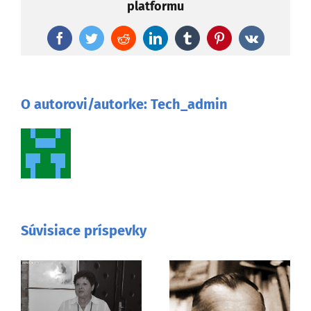
platformu
Facebook
Twitter
Reddit
LinkedIn
Tumblr
Pinterest
Vk
O autorovi/autorke:
Tech_admin
Súvisiace príspevky