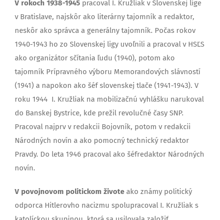
V rokoch 1938-1945
pracoval I. Kružliak v Slovenskej lige
v Bratislave, najskôr ako literárny tajomník a redaktor,
neskôr ako správca a generálny tajomník. Počas rokov
1940-1943 ho zo Slovenskej ligy uvoľnili a pracoval v HSĽS
ako organizátor sčítania ľudu (1940), potom ako
tajomník Prípravného výboru Memorandových slávností
(1941) a napokon ako šéf slovenskej tlače (1941-1943). V
roku 1944 I. Kružliak na mobilizačnú vyhlášku narukoval
do Banskej Bystrice, kde prežil revolučné časy SNP.
Pracoval najprv v redakcii Bojovník, potom v redakcii
Národných novín a ako pomocný technický redaktor
Pravdy. Do leta 1946 pracoval ako šéfredaktor Národných
novín.
V povojnovom politickom živote
ako známy politický
odporca Hitlerovho nacizmu spolupracoval I. Kružliak s
katolíckou skupinou, ktorá sa usilovala založiť