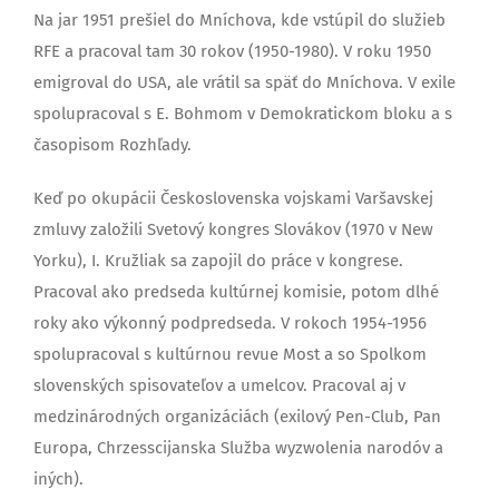
Na jar 1951 prešiel do Mníchova, kde vstúpil do služieb
RFE a pracoval tam 30 rokov (1950-1980). V roku 1950
emigroval do USA, ale vrátil sa späť do Mníchova. V exile
spolupracoval s E. Bohmom v Demokratickom bloku a s
časopisom Rozhľady.
Keď po okupácii Československa vojskami Varšavskej
zmluvy založili Svetový kongres Slovákov (1970 v New
Yorku), I. Kružliak sa zapojil do práce v kongrese.
Pracoval ako predseda kultúrnej komisie, potom dlhé
roky ako výkonný podpredseda. V rokoch 1954-1956
spolupracoval s kultúrnou revue Most a so Spolkom
slovenských spisovateľov a umelcov. Pracoval aj v
medzinárodných organizáciách (exilový Pen-Club, Pan
Europa, Chrzesscijanska Služba wyzwolenia narodóv a
iných).