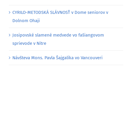
CYRILO-METODSKÁ SLÁVNOSŤ v Dome seniorov v
Dolnom Ohaji
Josipovské slamené medvede vo fašiangovom
sprievode v Nitre
Návšteva Mons. Pavla Šajgalíka vo Vancouveri