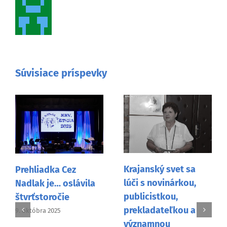
Súvisiace príspevky
Krajanský svet sa
Prehliadka Cez
lúči s novinárkou,
Nadlak je… oslávila
publicistkou,
štvrťstoročie
prekladateľkou a
9. októbra 2025
významnou