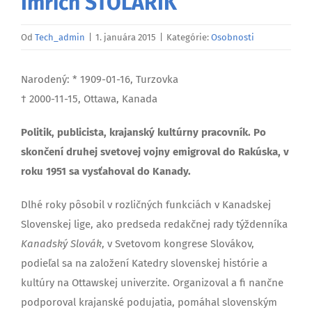
Imrich STOLÁRIK
Od
Tech_admin
|
1. januára 2015
|
Kategórie:
Osobnosti
Narodený: * 1909-01-16, Turzovka
† 2000-11-15, Ottawa, Kanada
Politik, publicista, krajanský kultúrny pracovník. Po
skončení druhej svetovej vojny emigroval do Rakúska, v
roku 1951 sa vysťahoval do Kanady.
Dlhé roky pôsobil v rozličných funkciách v Kanadskej
Slovenskej lige, ako predseda redakčnej rady týždenníka
Kanadský Slovák
, v Svetovom kongrese Slovákov,
podieľal sa na založení Katedry slovenskej histórie a
kultúry na Ottawskej univerzite. Organizoval a fi nančne
podporoval krajanské podujatia, pomáhal slovenským