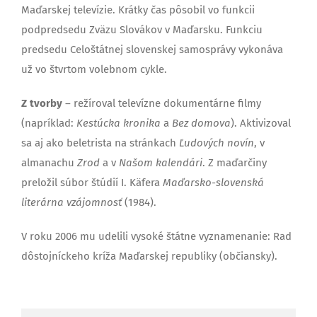
Maďarskej televízie. Krátky čas pôsobil vo funkcii
podpredsedu Zväzu Slovákov v Maďarsku. Funkciu
predsedu Celoštátnej slovenskej samosprávy vykonáva
už vo štvrtom volebnom cykle.
Z tvorby
– režíroval televízne dokumentárne filmy
(napríklad:
Kestúcka kronika
a
Bez domova
). Aktivizoval
sa aj ako beletrista na stránkach
Ľudových novín
, v
almanachu
Zrod
a v
Našom kalendári
. Z maďarčiny
preložil súbor štúdií I. Käfera
Maďarsko-slovenská
literárna vzájomnosť
(1984).
V roku 2006 mu udelili vysoké štátne vyznamenanie: Rad
dôstojníckeho kríža Maďarskej republiky (občiansky).