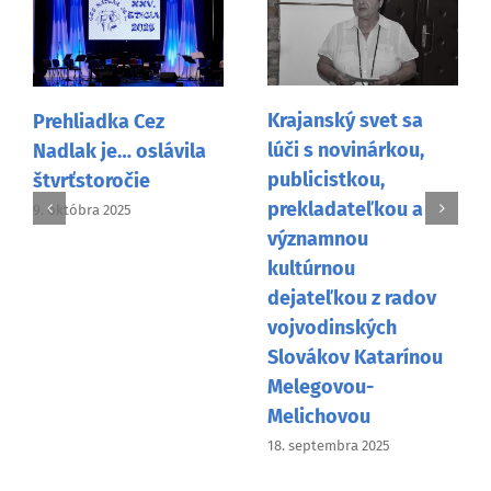
Krajanský svet sa
Prehliadka Cez
lúči s novinárkou,
Nadlak je… oslávila
publicistkou,
štvrťstoročie
prekladateľkou a
9. októbra 2025
významnou
kultúrnou
dejateľkou z radov
vojvodinských
Slovákov Katarínou
Melegovou-
Melichovou
18. septembra 2025