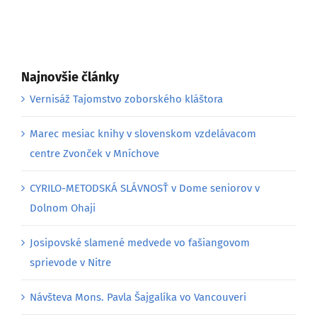
Najnovšie články
Vernisáž Tajomstvo zoborského kláštora
Marec mesiac knihy v slovenskom vzdelávacom
centre Zvonček v Mníchove
CYRILO-METODSKÁ SLÁVNOSŤ v Dome seniorov v
Dolnom Ohaji
Josipovské slamené medvede vo fašiangovom
sprievode v Nitre
Návšteva Mons. Pavla Šajgalíka vo Vancouveri