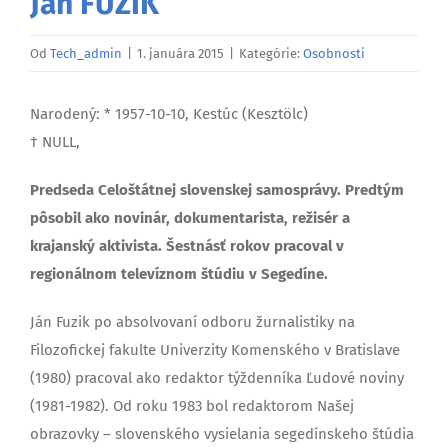
Ján FUZIK
Od
Tech_admin
|
1. januára 2015
|
Kategórie:
Osobnosti
Narodený: * 1957-10-10, Kestúc (Kesztölc)
† NULL,
Predseda Celoštátnej slovenskej samosprávy. Predtým
pôsobil ako novinár, dokumentarista, režisér a
krajanský aktivista. Šestnásť rokov pracoval v
regionálnom televíznom štúdiu v Segedíne.
Ján Fuzik po absolvovaní odboru žurnalistiky na
Filozofickej fakulte Univerzity Komenského v Bratislave
(1980) pracoval ako redaktor týždenníka Ľudové noviny
(1981-1982). Od roku 1983 bol redaktorom Našej
obrazovky – slovenského vysielania segedínskeho štúdia