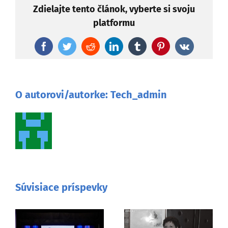
Zdielajte tento článok, vyberte si svoju
platformu
Facebook
Twitter
Reddit
LinkedIn
Tumblr
Pinterest
Vk
O autorovi/autorke:
Tech_admin
Súvisiace príspevky