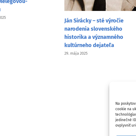
Melegovou-
u
2025
Ján Sirácky – sté výročie
narodenia slovenského
historika a významného
kultúrneho dejateľa
29. mája 2025
Na poskytov
cookie na uk
technológia
jedinečné I
ovplyvniť urč