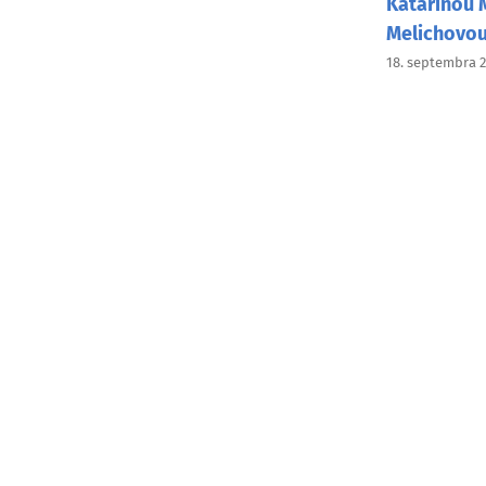
Katarínou 
Melichovo
18. septembra 