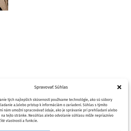
Spomienka na Pavla Jozefa
Šafárika a jeho odkaz v Srbsku
Diana Vi
slovensk
13. mája 2025
očarila s
9. apríla 202
Spravovať Súhlas
anie tých najlepších skúseností používame technológie, ako sú súbory
ladanie a/alebo prístup k informáciám o zariadení. Súhlas s týmito
mi nám umožní spracovávať údaje, ako je správanie pri prehliadaní alebo
D na tejto stránke. Nesúhlas alebo odvolanie súhlasu môže nepriaznivo
ité vlastnosti a funkcie.