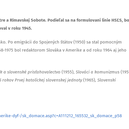
tre a Rimavskej Sobote. Podieľal sa na formulovaní línie HSĽS, bo
val v roku 1945.
ko. Po emigrácii do Spojených štátov (1950) sa stal pomocným
8-1975 bol redaktorom Slováka v Amerike a od roku 1964 aj jeho
k a slovenské prisťahovalectvo
(1955),
Slováci a komunizmus
(195
5 rokov Prvej katolíckej slovenskej jednoty
(1965),
Slovenskí
-amerike-dyf-/sk_domace.asp?c=A111212_165532_sk_domace_p58