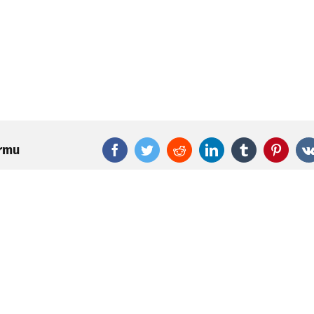
ormu
Facebook
Twitter
Reddit
LinkedIn
Tumblr
Pinter