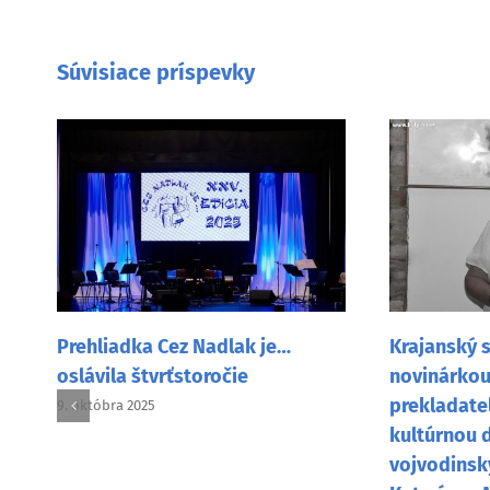
Súvisiace príspevky
Krajanský s
Prehliadka Cez Nadlak je…
novinárkou,
oslávila štvrťstoročie
prekladate
9. októbra 2025
kultúrnou 
vojvodinsk