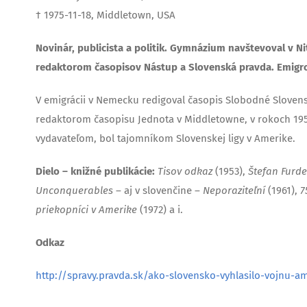
† 1975-11-18, Middletown, USA
Novinár, publicista a politik. Gymnázium navštevoval v Ni
redaktorom časopisov Nástup a Slovenská pravda. Emigro
V emigrácii v Nemecku redigoval časopis Slobodné Slovens
redaktorom časopisu Jednota v Middletowne, v rokoch 195
vydavateľom, bol tajomníkom Slovenskej ligy v Amerike.
Dielo – knižné publikácie:
Tisov odkaz
(1953),
Štefan Furde
Unconquerables
– aj v slovenčine –
Neporaziteľní
(1961),
7
priekopníci v Amerike
(1972) a i.
Odkaz
http://spravy.pravda.sk/ako-slovensko-vyhlasilo-vojnu