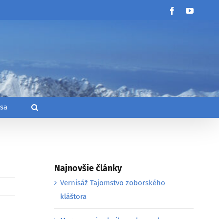
Facebook
YouTub
 sa
Najnovšie články
Vernisáž Tajomstvo zoborského
kláštora