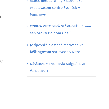
Marec mesiac knihy v slovenskom
vzdelávacom centre Zvonček v
Mníchove
l
CYRILO-METODSKÁ SLÁVNOSŤ v Dome
seniorov v Dolnom Ohaji
Josipovské slamené medvede vo
fašiangovom sprievode v Nitre
7),
Návšteva Mons. Pavla Šajgalíka vo
Vancouveri