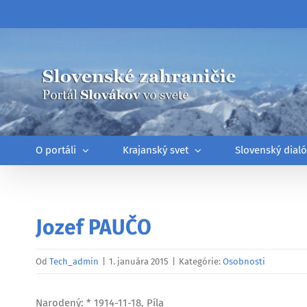
Skip
to
content
O portáli
Krajanský svet
Slovenský dial
Jozef PAUČO
Od
Tech_admin
|
1. januára 2015
|
Kategórie:
Osobnosti
Narodený: * 1914-11-18, Píla