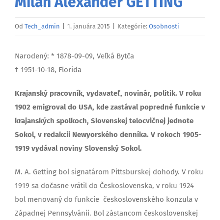
Milan Alexander GETTING
Od
Tech_admin
|
1. januára 2015
|
Kategórie:
Osobnosti
Narodený: * 1878-09-09, Veľká Bytča
† 1951-10-18, Florida
Krajanský pracovník, vydavateľ, novinár, politik. V roku
1902 emigroval do USA, kde zastával popredné funkcie v
krajanských spolkoch, Slovenskej telocvičnej jednote
Sokol, v redakcii Newyorského denníka. V rokoch 1905-
1919 vydával noviny Slovenský Sokol.
M. A. Getting bol signatárom Pittsburskej dohody. V roku
1919 sa dočasne vrátil do Československa, v roku 1924
bol menovaný do funkcie československého konzula v
Západnej Pennsylvánii. Bol zástancom československej