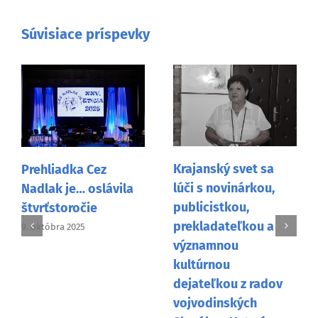
Súvisiace príspevky
Krajanský svet sa
Prehliadka Cez
lúči s novinárkou,
Nadlak je… oslávila
publicistkou,
štvrťstoročie
prekladateľkou a
9. októbra 2025
významnou
kultúrnou
dejateľkou z radov
vojvodinských