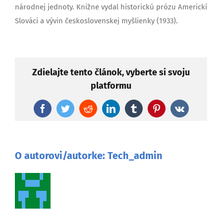
národnej jednoty. Knižne vydal historickú prózu Americkí
Slováci a vývin československej myšlienky (1933).
Zdielajte tento článok, vyberte si svoju
platformu
Facebook
Twitter
Reddit
LinkedIn
Tumblr
Pinterest
Vk
O autorovi/autorke:
Tech_admin