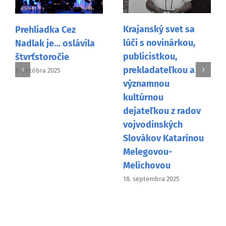
Krajanský svet sa
Prehliadka Cez
lúči s novinárkou,
Nadlak je… oslávila
publicistkou,
štvrťstoročie
prekladateľkou a
9. októbra 2025
významnou
kultúrnou
dejateľkou z radov
vojvodinských
Slovákov Katarínou
Melegovou-
Melichovou
18. septembra 2025