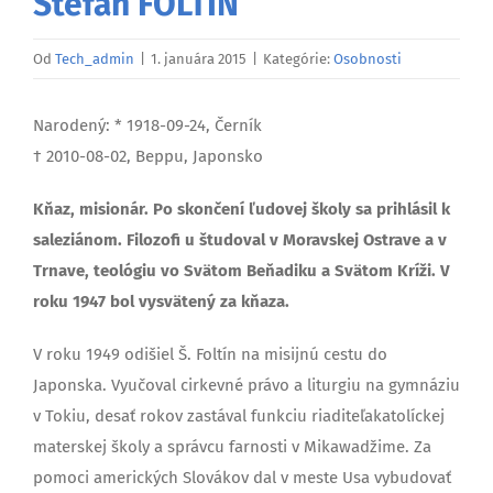
Štefan FOLTÍN
Od
Tech_admin
|
1. januára 2015
|
Kategórie:
Osobnosti
Narodený: * 1918-09-24, Černík
† 2010-08-02, Beppu, Japonsko
Kňaz, misionár. Po skončení ľudovej školy sa prihlásil k
saleziánom. Filozofi u študoval v Moravskej Ostrave a v
Trnave, teológiu vo Svätom Beňadiku a Svätom Kríži. V
roku 1947 bol vysvätený za kňaza.
V roku 1949 odišiel Š. Foltín na misijnú cestu do
Japonska. Vyučoval cirkevné právo a liturgiu na gymnáziu
v Tokiu, desať rokov zastával funkciu riaditeľakatolíckej
materskej školy a správcu farnosti v Mikawadžime. Za
pomoci amerických Slovákov dal v meste Usa vybudovať