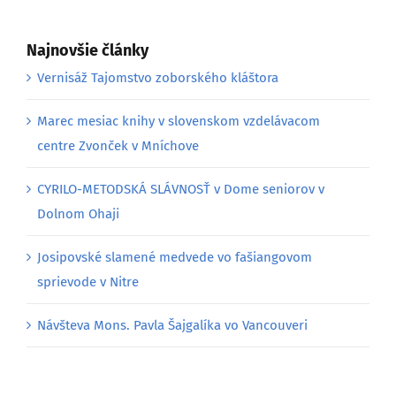
Najnovšie články
Vernisáž Tajomstvo zoborského kláštora
Marec mesiac knihy v slovenskom vzdelávacom
centre Zvonček v Mníchove
CYRILO-METODSKÁ SLÁVNOSŤ v Dome seniorov v
Dolnom Ohaji
Josipovské slamené medvede vo fašiangovom
sprievode v Nitre
Návšteva Mons. Pavla Šajgalíka vo Vancouveri