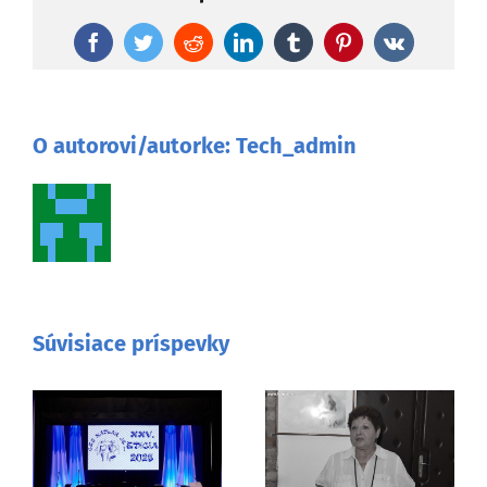
Facebook
Twitter
Reddit
LinkedIn
Tumblr
Pinterest
Vk
O autorovi/autorke:
Tech_admin
Súvisiace príspevky