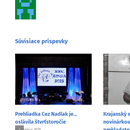
Súvisiace príspevky
Krajanský s
Prehliadka Cez Nadlak je…
novinárkou,
oslávila štvrťstoročie
prekladate
9. októbra 2025