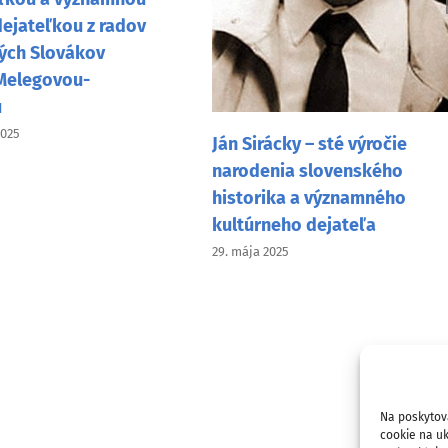
dejateľkou z radov
ých Slovákov
Melegovou-
u
2025
Ján Sirácky – sté výročie
narodenia slovenského
historika a významného
kultúrneho dejateľa
29. mája 2025
Na poskytov
cookie na uk