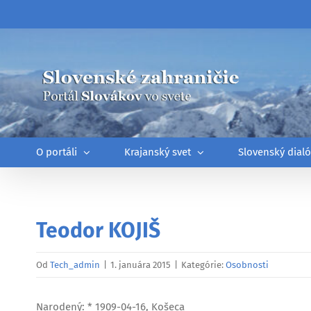
Skip
to
content
O portáli
Krajanský svet
Slovenský dial
Teodor KOJIŠ
Od
Tech_admin
|
1. januára 2015
|
Kategórie:
Osobnosti
Narodený: * 1909-04-16, Košeca