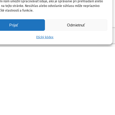
mi nám umožní spracovávať údaje, ako je správanie pri prehliadaní alebo
D na tejto stránke. Nesúhlas alebo odvolanie súhlasu môže nepriaznivo
ité vlastnosti a funkcie.
Prijať
Odmietnuť
Etický kódex