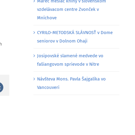
Marec mesiac knihy v slovenskom
vzdelávacom centre Zvonček v
Mníchove
CYRILO-METODSKÁ SLÁVNOSŤ v Dome
seniorov v Dolnom Ohaji
h
Josipovské slamené medvede vo
fašiangovom sprievode v Nitre
Návšteva Mons. Pavla Šajgalíka vo
est
Vk
Vancouveri