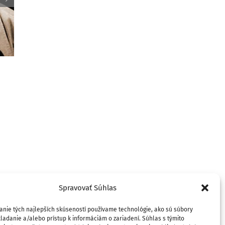
Spomienka na Pavla Jozefa
Šafárika a jeho odkaz v Srbsku
Diana Vir
slovensk
13. mája 2025
očarila s
9. apríla 2025
Spravovať Súhlas
anie tých najlepších skúseností používame technológie, ako sú súbory
ladanie a/alebo prístup k informáciám o zariadení. Súhlas s týmito