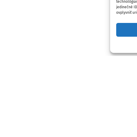
technológia
jedinečné I
ovplyvniť urč