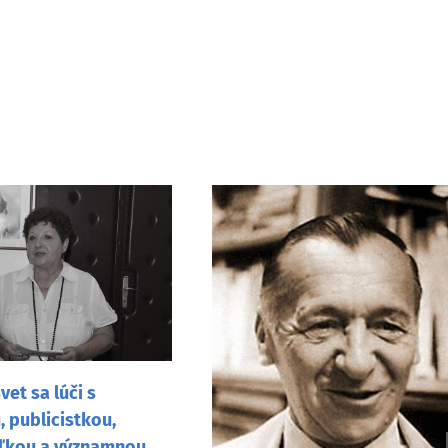
vet sa lúči s
 publicistkou,
ľkou a významnou