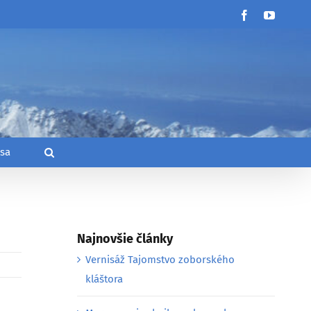
Facebook
YouTub
 sa
Najnovšie články
Vernisáž Tajomstvo zoborského
kláštora