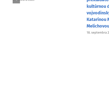
kultúrnou 
vojvodinsk
Katarínou 
Melichovo
18. septembra 