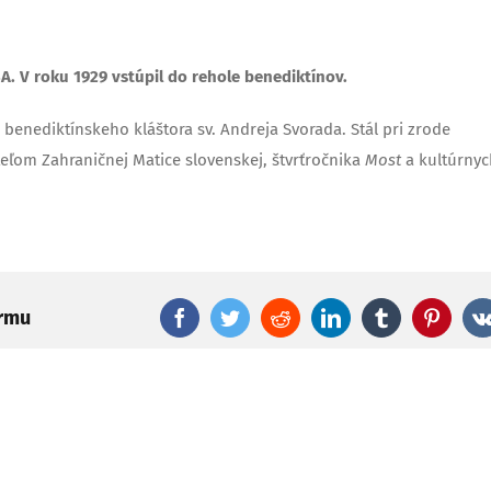
A. V roku 1929 vstúpil do rehole benediktínov.
m benediktínskeho kláštora sv. Andreja Svorada. Stál pri zrode
eľom Zahraničnej Matice slovenskej, štvrťročnika
Most
a kultúrnyc
ormu
Facebook
Twitter
Reddit
LinkedIn
Tumblr
Pinter