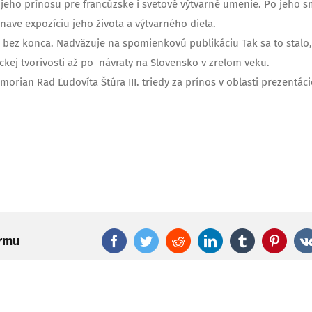
ia jeho prínosu pre francúzske i svetové výtvarné umenie. Po jeho s
nave expozíciu jeho života a výtvarného diela.
 bez konca. Nadväzuje na spomienkovú publikáciu Tak sa to stalo,
ckej tvorivosti až po návraty na Slovensko v zrelom veku.
rian Rad Ľudovíta Štúra III. triedy za prínos v oblasti prezentáci
ormu
Facebook
Twitter
Reddit
LinkedIn
Tumblr
Pinter