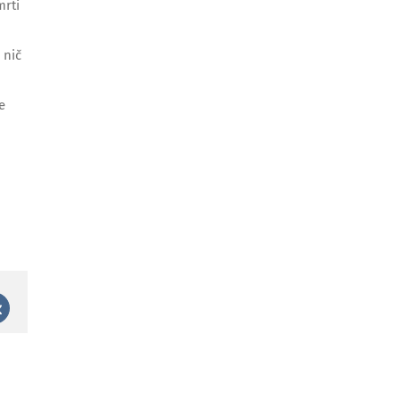
mrti
 nič
e
est
Vk