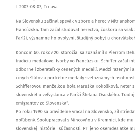
† 2007-08-07, Trnava
Na Slovensku začínal spevák v zbore a herec v Nitriansk
Francúzska. Tam začal študovať herectvo, čoskoro sa však
Paríži, významne ho ovplyvnil študijný pobyt u chorvátskeh
Koncom 60. rokov 20. storočia sa zoznámil s Pierrom Deh
tradíciu medailovej tvorby vo Francúzsku. Schiffer začal 
odborne i zberateľsky cenených medailí. Medzi razenými a
i iných štátov a portrétne medaily svetoznámych osobnost
Schifferovou manželkou bola Maruška Kokošková, neter s
slovenského veľvyslanca v Paríži Štefana Osuského. Tradu
emigrantov zo Slovenska“.
Po roku 1990 sa pravidelne vracal na Slovensko, žil strieda
obľúbený. Spolupracoval s Mincovňou v Kremnici, kde mu r
slovenskej histórie i súčasnosti. Pri jeho osemdesiatke m