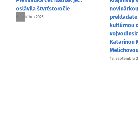
Krajanský s
Prehliadka Cez Nadlak je…
novinárkou,
oslávila štvrťstoročie
prekladate
9. októbra 2025
kultúrnou 
vojvodinsk
Katarínou 
Melichovo
18. septembra 