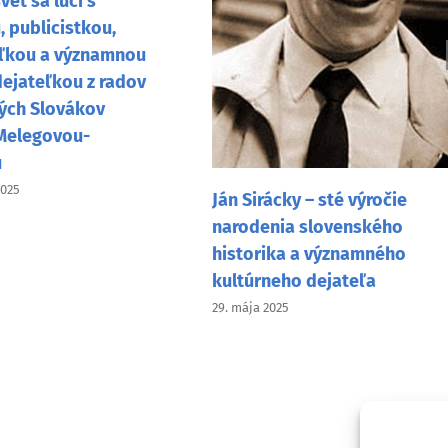
vet sa lúči s
 publicistkou,
ľkou a významnou
dejateľkou z radov
ých Slovákov
Melegovou-
u
2025
Ján Sirácky – sté výročie
narodenia slovenského
historika a významného
kultúrneho dejateľa
29. mája 2025