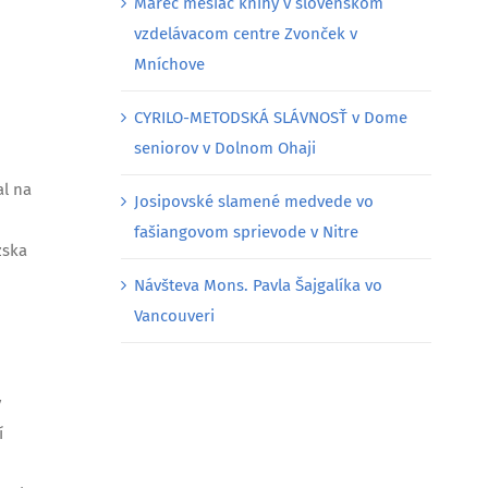
Marec mesiac knihy v slovenskom
vzdelávacom centre Zvonček v
Mníchove
CYRILO-METODSKÁ SLÁVNOSŤ v Dome
seniorov v Dolnom Ohaji
al na
Josipovské slamené medvede vo
fašiangovom sprievode v Nitre
zska
Návšteva Mons. Pavla Šajgalíka vo
Vancouveri
y
í