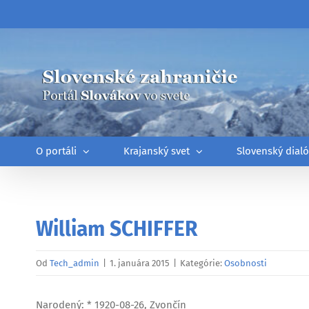
Skip
to
content
O portáli
Krajanský svet
Slovenský dial
William SCHIFFER
Od
Tech_admin
|
1. januára 2015
|
Kategórie:
Osobnosti
Narodený: * 1920-08-26, Zvončín