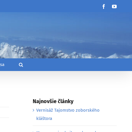
Facebook
YouTub
 sa
Najnovšie články
Vernisáž Tajomstvo zoborského
kláštora