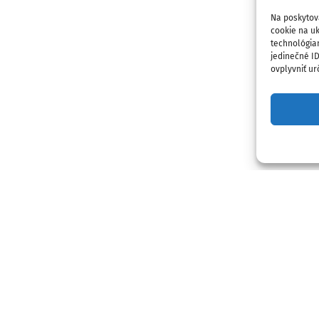
Na poskytov
cookie na uk
technológia
jedinečné I
ovplyvniť urč