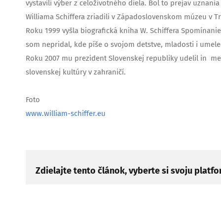
vystavili výber z celoživotného diela. Bol to prejav uznan
Williama Schiffera zriadili v Západoslovenskom múzeu v Tr
Roku 1999 vyšla biografická kniha W. Schiffera Spomínanie
som nepridal, kde píše o svojom detstve, mladosti i umele
Roku 2007 mu prezident Slovenskej republiky udelil in memo
slovenskej kultúry v zahraničí.
Foto
www.william-schiffer.eu
Zdielajte tento článok, vyberte si svoju platf