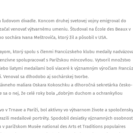
om ľudovom divadle. Koncom druhej svetovej vojny emigroval do
 začal venovať výtvarnému umeniu. Študoval na École des Beaux v
o sochára Ivana Meštroviča, ktorý žil a pôsobil v USA.
ayom, ktorý spolu s členmi Francúzskeho klubu medaily nadväzov
intenzívne spolupracovať s Parížskou mincovňou. Vytvoril množstvo
lebo liatymi medailami boli viaceré k významným výročiam Francú
í. Venoval sa dlhodobo aj sochárskej tvorbe.
lávneho maliara Oskara Kokoschku a dlhoročná sekretárka česko-
je sa o nej, že celé roky bola „dobrým duchom a ochrankyňou
vo v Trnave a Paríži, bol aktívny vo výtvarnom živote a spoločensk
azili medailové portréty. Spodobil desiatky významných osobnost
u v parížskom Musée national des Arts et Traditions populaires