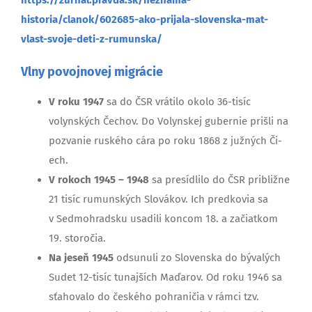
https://zurnal.pravda.sk/neznama-
historia/clanok/602685-ako-prijala-slovenska-mat-
vlast-svoje-deti-z-rumunska/
Vlny povojnovej migrácie
V roku 1947
sa do ČSR vrátilo okolo 36-tisíc
volynských Čechov. Do Volynskej gubernie prišli na
pozvanie ruského cára po roku 1868 z južných Či­
ech.
V rokoch 1945 – 1948
sa presídlilo do ČSR približne
21 tisíc rumunských Slovákov. Ich predkovia sa
v Sedmohradsku usadili koncom 18. a začiatkom
19. storočia.
Na jeseň 1945
odsunuli zo Slovenska do bývalých
Sudet 12-tisíc tunajších Maďarov. Od roku 1946 sa
sťahovalo do českého pohraničia v rámci tzv.