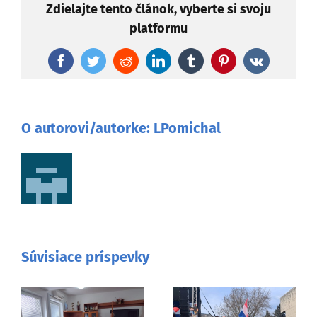
Zdielajte tento článok, vyberte si svoju
platformu
Facebook
Twitter
Reddit
LinkedIn
Tumblr
Pinterest
Vk
O autorovi/autorke:
LPomichal
Súvisiace príspevky