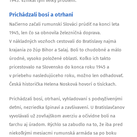
1945. Vznikal tým veľký problém.
Prichádzali bosí a otrhaní
Načierno začali rumunskí Slováci prúdiť na konci leta
1945, len čo sa obnovila železničná doprava.
V nákladných vozňoch cestovali do Bratislavy najmä
krajania zo žúp Bihor a Salaj. Boli to chudobné a málo
úrodné, vysoko položené oblasti. Koľko ich takto
pricestovalo na Slovensko do konca roku 1945 a
v priebehu nasledujúceho roku, možno len odhadovať.
Česká historička Helena Nosková hovorí o tisíckach.
Prichádzali bosí, otrhaní, vyhladovaní s podvyživenými
deťmi, nezriedka špinaví a zavšivavení. U Bratislavčanov
vyvolávali už zovňajškom averziu a očividne boli na
ťarchu aj úradom. Rýchlo sa zabudlo na to, že iba pred
niekoľkými mesiacmi rumunská armáda sa po boku