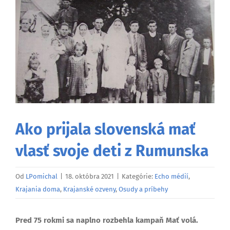
väčší
obrázok
Ako prijala slovenská mať
vlasť svoje deti z Rumunska
Od
LPomichal
|
18. októbra 2021
|
Kategórie:
Echo médií
,
Krajania doma
,
Krajanské ozveny
,
Osudy a príbehy
Pred 75 rokmi sa naplno rozbehla kampaň Mať volá.