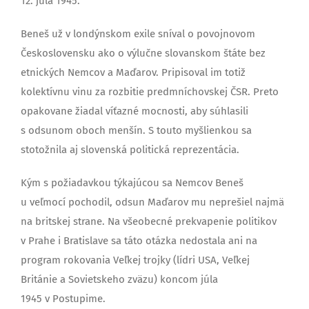
12. júla 1945.
Beneš už v londýnskom exile sníval o povojnovom
Československu ako o výlučne slovanskom štáte bez
etnických Nemcov a Maďarov. Pripisoval im totiž
kolektívnu vinu za rozbitie predmníchovskej ČSR. Preto
opakovane žiadal víťazné mocnosti, aby súhlasili
s odsunom oboch menšín. S touto myšlienkou sa
stotožnila aj slovenská politická reprezentácia.
Kým s požiadavkou týkajúcou sa Nemcov Beneš
u veľmocí pochodil, odsun Maďarov mu neprešiel najmä
na britskej strane. Na všeobecné prekvapenie politikov
v Prahe i Bratislave sa táto otázka nedostala ani na
program rokovania Veľkej trojky (lídri USA, Veľkej
Británie a Sovietskeho zväzu) koncom júla
1945 v Postupime.