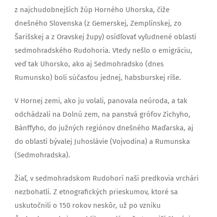
z najchudobnejších žúp Horného Uhorska, čiže
dnešného Slovenska (z Gemerskej, Zemplínskej, zo
Šarišskej a z Oravskej župy) osídľovať vyľudnené oblasti
sedmohradského Rudohoria. Vtedy nešlo o emigráciu,
veď tak Uhorsko, ako aj Sedmohradsko (dnes
Rumunsko) boli súčasťou jednej, habsburskej ríše.
V Hornej zemi, ako ju volali, panovala neúroda, a tak
odchádzali na Dolnú zem, na panstvá grófov Zichyho,
Bánffyho, do južných regiónov dnešného Maďarska, aj
do oblastí bývalej Juhoslávie (Vojvodina) a Rumunska
(Sedmohradska).
Žiaľ, v sedmohradskom Rudohorí naši predkovia vrchári
nezbohatli. Z etnografických prieskumov, ktoré sa
uskutočnili o 150 rokov neskôr, už po vzniku