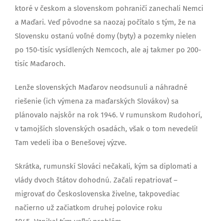
ktoré v českom a slovenskom pohraničí zanechali Nemci
a Maďari. Veď pôvodne sa naozaj počítalo s tým, že na
Slovensku ostanú voľné domy (byty) a pozemky nielen
po 150-tisíc vysídlených Nemcoch, ale aj takmer po 200-
tisíc Maďaroch.
Lenže slovenských Maďarov neodsunuli a náhradné
riešenie (ich výmena za maďarských Slovákov) sa
plánovalo najskôr na rok 1946. V rumunskom Rudohorí,
v tamojších slovenských osadách, však o tom nevedeli!
Tam vedeli iba o Benešovej výzve.
Skrátka, rumunskí Slováci nečakali, kým sa diplomati a
vlády dvoch štátov dohodnú. Začali repatriovať –
migrovať do Československa živelne, takpovediac
načierno už začiatkom druhej polovice roku