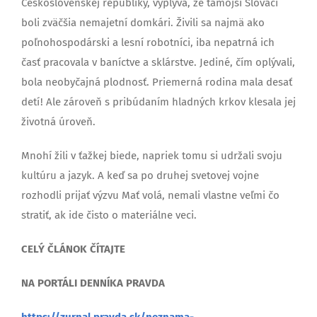
Československej republiky, vyplýva, že tamojší Slováci
boli zväčšia nemajetní domkári. Živili sa najmä ako
poľnohospodárski a lesní robotníci, iba nepatrná ich
časť pracovala v baníctve a sklárstve. Jediné, čím oplývali,
bola neobyčajná plodnosť. Priemerná rodina mala desať
detí! Ale zároveň s pribúdaním hladných krkov klesala jej
životná úroveň.
Mnohí žili v ťažkej biede, napriek tomu si udržali svoju
kultúru a jazyk. A keď sa po druhej svetovej vojne
rozhodli prijať výzvu Mať volá, nemali vlastne veľmi čo
stratiť, ak ide čisto o materiálne veci.
CELÝ ČLÁNOK ČÍTAJTE
NA PORTÁLI DENNÍKA PRAVDA