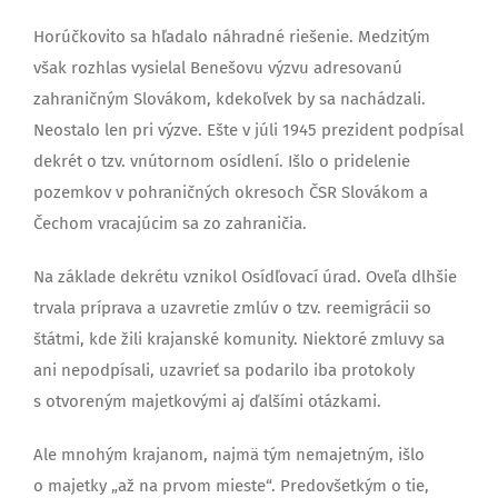
Horúčkovito sa hľadalo náhradné riešenie. Medzitým
však rozhlas vysielal Benešovu výzvu adresovanú
zahraničným Slovákom, kdekoľvek by sa nachádzali.
Neostalo len pri výzve. Ešte v júli 1945 prezident podpísal
dekrét o tzv. vnútornom osídlení. Išlo o pridelenie
pozemkov v pohraničných okresoch ČSR Slovákom a
Čechom vracajúcim sa zo zahraničia.
Na základe dekrétu vznikol Osídľovací úrad. Oveľa dlhšie
trvala príprava a uzavretie zmlúv o tzv. reemigrácii so
štátmi, kde žili krajanské komunity. Niektoré zmluvy sa
ani nepodpísali, uzavrieť sa podarilo iba protokoly
s otvoreným majetkovými aj ďalšími otázkami.
Ale mnohým krajanom, najmä tým nemajetným, išlo
o majetky „až na prvom mieste“. Predovšetkým o tie,