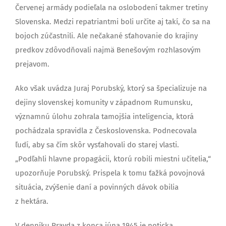
Červenej armády podieľala na oslobodení takmer tretiny
Slovenska. Medzi repatriantmi boli určite aj takí, čo sa na
bojoch zúčastnili. Ale nečakané sťahovanie do krajiny
predkov zdôvodňovali najmä Benešovým rozhlasovým
prejavom.
Ako však uvádza Juraj Porubský, ktorý sa špecializuje na
dejiny slovenskej komunity v západnom Rumunsku,
významnú úlohu zohrala tamojšia inteligencia, ktorá
pochádzala spravidla z Československa. Podnecovala
ľudí, aby sa čím skôr vysťahovali do starej vlasti.
„Podľahli hlavne propagácii, ktorú robili miestni učitelia,“
upozorňuje Porubský. Prispela k tomu ťažká povojnová
situácia, zvýšenie daní a povinných dávok obilia
z hektára.
V denníku Pravda z konca júna 1945 je noticka