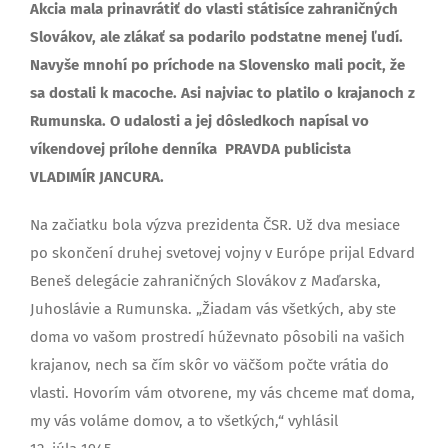
Akcia mala prinavrátiť do vlasti státisíce zahraničných
Slovákov, ale zlákať sa podarilo podstatne menej ľudí.
Navyše mnohí po príchode na Slovensko mali pocit, že
sa dostali k macoche. Asi najviac to platilo o krajanoch z
Rumunska. O udalosti a jej dôsledkoch napísal vo
víkendovej prílohe denníka PRAVDA publicista
VLADIMÍR JANCURA.
Na začiatku bola výzva prezidenta ČSR. Už dva mesiace
po skončení druhej svetovej vojny v Európe prijal Edvard
Beneš delegácie zahraničných Slovákov z Maďarska,
Juhoslávie a Rumunska. „Žiadam vás všetkých, aby ste
doma vo vašom prostredí húževnato pôsobili na vašich
krajanov, nech sa čím skôr vo väčšom počte vrátia do
vlasti. Hovorím vám otvorene, my vás chceme mať doma,
my vás voláme domov, a to všetkých,“ vyhlásil