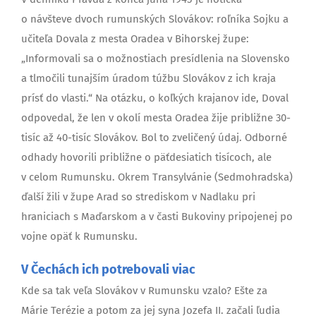
o návšteve dvoch rumunských Slovákov: roľníka Sojku a
učiteľa Dovala z mesta Oradea v Bihorskej župe:
„Informovali sa o možnostiach presídlenia na Slovensko
a tlmočili tunajším úradom túžbu Slovákov z ich kraja
prísť do vlasti.“ Na otázku, o koľkých krajanov ide, Doval
odpovedal, že len v okolí mesta Oradea žije približne 30-
tisíc až 40-tisíc Slovákov. Bol to zveličený údaj. Odborné
odhady hovorili približne o päťdesiatich tisícoch, ale
v celom Rumunsku. Okrem Transylvánie (Sedmohradska)
ďalší žili v župe Arad so strediskom v Nadlaku pri
hraniciach s Maďarskom a v časti Bukoviny pripojenej po
vojne opäť k Rumunsku.
V Čechách ich potrebovali viac
Kde sa tak veľa Slovákov v Rumunsku vzalo? Ešte za
Márie Terézie a potom za jej syna Jozefa II. začali ľudia