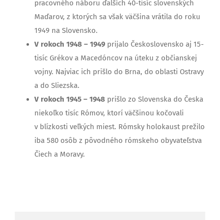
pracovného náboru ďalších 40-tisíc slovenských
Maďarov, z ktorých sa však väčšina vrátila do roku
1949 na Slovensko.
V rokoch 1948 – 1949
prijalo Československo aj 15-
tisíc Grékov a Macedóncov na úteku z občianskej
vojny. Najviac ich prišlo do Brna, do oblasti Ostravy
a do Sliezska.
V rokoch 1945 – 1948
prišlo zo Slovenska do Česka
niekoľko tisíc Rómov, ktorí väčšinou kočovali
v blízkosti veľkých miest. Rómsky holokaust prežilo
iba 580 osôb z pôvodného rómskeho obyvateľstva
Čiech a Moravy.