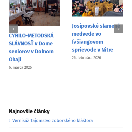
Josipovské slamené
Návšteva Mons.
medvede vo
Pavla Šajgalíka vo
fašiangovom
Vancouveri
sprievode v Nitre
9. februára 2026
26. februára 2026
Najnovšie články
Vernisáž Tajomstvo zoborského kláštora
Marec mesiac knihy v slovenskom vzdelávacom