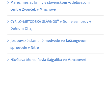
centre Zvonček v Mníchove
CYRILO-METODSKÁ SLÁVNOSŤ v Dome seniorov v
Dolnom Ohaji
Josipovské slamené medvede vo fašiangovom
sprievode v Nitre
Návšteva Mons. Pavla Šajgalíka vo Vancouveri