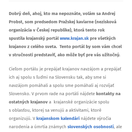
Dobrý deň, ahoj, kto ma nepoznáte, volám sa Andrej
Probst, som predsedom Pražskej kaviarne (nezisková
organizácia v Českej republike), ktorá tento rok
spustila krajanský portál
www.krajan.sk
pre všetkých
krajanov z celého sveta. Tento portál by som vám chcel
v stručnosti predstaviť, ako môže byť pre vás užitočný.
Cieľom portálu je prepájať krajanov navzájom a prepájať
ich aj spolu s ľuďmi na Slovensku tak, aby sme si
navzájom pomáhali a spolu sme pomáhali aj rozvíjať
Slovensko. V prvom rade na portáli nájdete
kontakty na
ostatných krajanov
a krajanské organizácie spolu
s oblasťou, ktorej sa venujú a aktivitami, ktoré
organizujú. V
krajanskom kalendári
nájdete výročia
narodenia a úmrtia známych
slovenských osobností
, ale