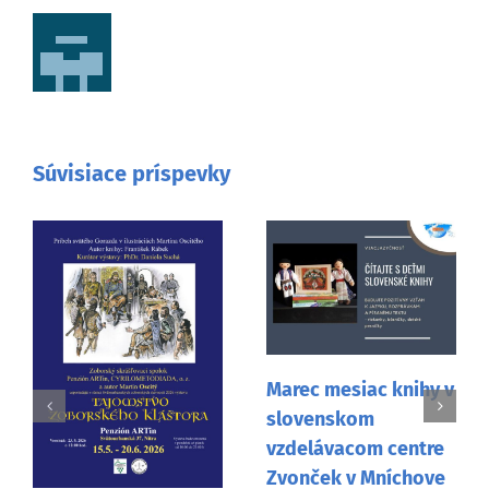
Súvisiace príspevky
Marec mesiac knihy v
slovenskom
vzdelávacom centre
Zvonček v Mníchove