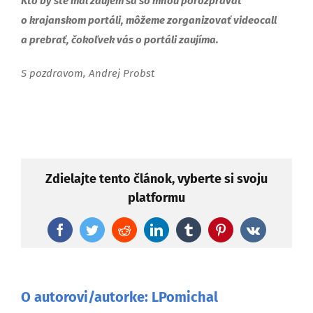
Kto by ste mal záujem sa so mnou porozprávať
o krajanskom portáli, môžeme zorganizovať videocall
a prebrať, čokoľvek vás o portáli zaujíma.
S pozdravom, Andrej Probst
Zdielajte tento článok, vyberte si svoju
platformu
Facebook
Twitter
Reddit
LinkedIn
Tumblr
Pinterest
Vk
O autorovi/autorke:
LPomichal