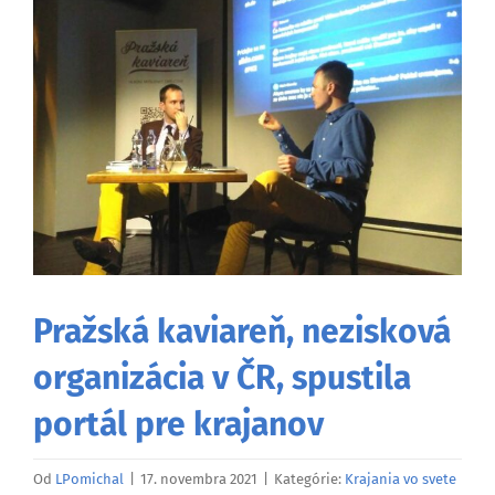
väčší
obrázok
Pražská kaviareň, nezisková
organizácia v ČR, spustila
portál pre krajanov
Od
LPomichal
|
17. novembra 2021
|
Kategórie:
Krajania vo svete