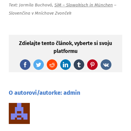
Text: Jarmila Buchová,
SiM – Slowakisch in München
–
Slovenčina v Mníchove Zvonček
Zdielajte tento článok, vyberte si svoju
platformu
Facebook
Twitter
Reddit
LinkedIn
Tumblr
Pinterest
Vk
O autorovi/autorke:
admin