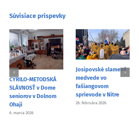
Súvisiace príspevky
Josipovské slamené
medvede vo
CYRILO-METODSKÁ
fašiangovom
SLÁVNOSŤ v Dome
sprievode v Nitre
seniorov v Dolnom
26. februára 2026
Ohaji
6. marca 2026