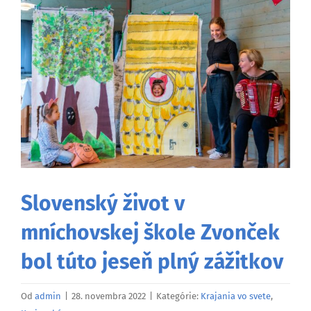
väčší
obrázok
Slovenský život v
mníchovskej škole Zvonček
bol túto jeseň plný zážitkov
Od
admin
|
28. novembra 2022
|
Kategórie:
Krajania vo svete
,