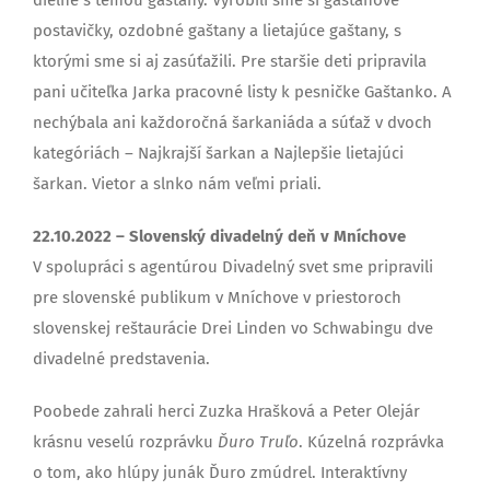
postavičky, ozdobné gaštany a lietajúce gaštany, s
ktorými sme si aj zasúťažili. Pre staršie deti pripravila
pani učiteľka Jarka pracovné listy k pesničke Gaštanko. A
nechýbala ani každoročná šarkaniáda a súťaž v dvoch
kategóriách – Najkrajší šarkan a Najlepšie lietajúci
šarkan. Vietor a slnko nám veľmi priali.
22.10.2022 – Slovenský divadelný deň v Mníchove
V spolupráci s agentúrou Divadelný svet sme pripravili
pre slovenské publikum v Mníchove v priestoroch
slovenskej reštaurácie Drei Linden vo Schwabingu dve
divadelné predstavenia.
Poobede zahrali herci Zuzka Hrašková a Peter Olejár
krásnu veselú rozprávku
Ďuro Truľo
. Kúzelná rozprávka
o tom, ako hlúpy junák Ďuro zmúdrel. Interaktívny