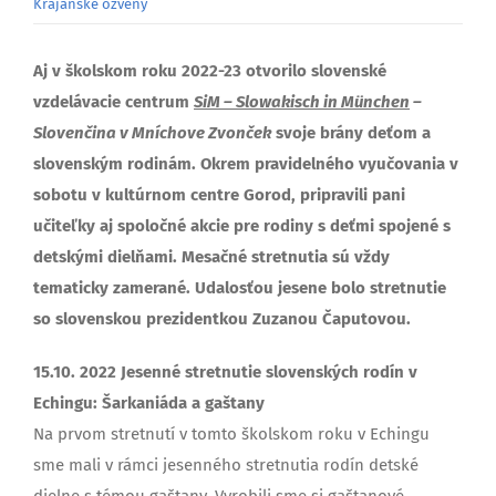
Krajanské ozveny
Aj v školskom roku 2022-23 otvorilo slovenské
vzdelávacie centrum
SiM – Slowakisch in München
–
Slovenčina v Mníchove Zvonček
svoje brány deťom a
slovenským rodinám. Okrem pravidelného vyučovania v
sobotu v kultúrnom centre Gorod, pripravili pani
učiteľky aj spoločné akcie pre rodiny s deťmi spojené s
detskými dielňami. Mesačné stretnutia sú vždy
tematicky zamerané. Udalosťou jesene bolo stretnutie
so slovenskou prezidentkou Zuzanou Čaputovou.
15.10. 2022 Jesenné stretnutie slovenských rodín v
Echingu: Šarkaniáda a gaštany
Na prvom stretnutí v tomto školskom roku v Echingu
sme mali v rámci jesenného stretnutia rodín detské
dielne s témou gaštany. Vyrobili sme si gaštanové