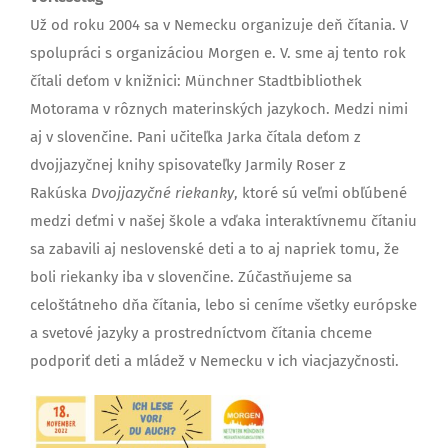
Už od roku 2004 sa v Nemecku organizuje deň čítania. V
spolupráci s organizáciou Morgen e. V. sme aj tento rok
čítali deťom v knižnici: Münchner Stadtbibliothek
Motorama v rôznych materinských jazykoch. Medzi nimi
aj v slovenčine. Pani učiteľka Jarka čítala deťom z
dvojjazyčnej knihy spisovateľky Jarmily Roser z
Rakúska
Dvojjazyčné riekanky
, ktoré sú veľmi obľúbené
medzi deťmi v našej škole a vďaka interaktívnemu čítaniu
sa zabavili aj neslovenské deti a to aj napriek tomu, že
boli riekanky iba v slovenčine. Zúčastňujeme sa
celoštátneho dňa čítania, lebo si ceníme všetky európske
a svetové jazyky a prostredníctvom čítania chceme
podporiť deti a mládež v Nemecku v ich viacjazyčnosti.