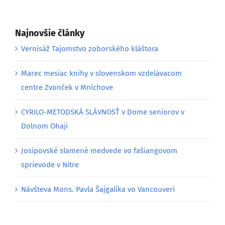
Najnovšie články
Vernisáž Tajomstvo zoborského kláštora
Marec mesiac knihy v slovenskom vzdelávacom
centre Zvonček v Mníchove
CYRILO-METODSKÁ SLÁVNOSŤ v Dome seniorov v
Dolnom Ohaji
Josipovské slamené medvede vo fašiangovom
sprievode v Nitre
Návšteva Mons. Pavla Šajgalíka vo Vancouveri