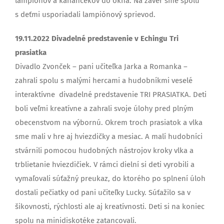
lampiónov a kahančekov do okna. Na záver sme spolu
s deťmi usporiadali lampiónový sprievod.
19.11.2022 Divadelné predstavenie v Echingu Tri
prasiatka
Divadlo Zvonček – pani učiteľka Jarka a Romanka –
zahrali spolu s malými hercami a hudobníkmi veselé
interaktívne divadelné predstavenie TRI PRASIATKA. Deti
boli veľmi kreatívne a zahrali svoje úlohy pred plným
obecenstvom na výbornú. Okrem troch prasiatok a vlka
sme mali v hre aj hviezdičky a mesiac. A malí hudobníci
stvárnili pomocou hudobných nástrojov kroky vlka a
trblietanie hviezdičiek. V rámci dielní si deti vyrobili a
vymaľovali súťažný preukaz, do ktorého po splnení úloh
dostali pečiatky od pani učiteľky Lucky. Súťažilo sa v
šikovnosti, rýchlosti ale aj kreatívnosti. Deti si na koniec
spolu na minidiskotéke zatancovali.