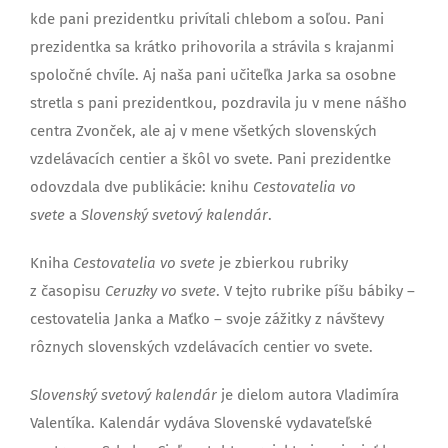
kde pani prezidentku privítali chlebom a soľou. Pani
prezidentka sa krátko prihovorila a strávila s krajanmi
spoločné chvíle. Aj naša pani učiteľka Jarka sa osobne
stretla s pani prezidentkou, pozdravila ju v mene nášho
centra Zvonček, ale aj v mene všetkých slovenských
vzdelávacích centier a škôl vo svete. Pani prezidentke
odovzdala dve publikácie: knihu
Cestovatelia vo
svete
a
Slovenský svetový kalendár
.
Kniha
Cestovatelia vo svete
je zbierkou rubriky
z časopisu
Ceruzky vo svete
. V tejto rubrike píšu bábiky –
cestovatelia Janka a Maťko – svoje zážitky z návštevy
rôznych slovenských vzdelávacích centier vo svete.
Slovenský svetový kalendár
je dielom autora Vladimíra
Valentíka. Kalendár vydáva Slovenské vydavateľské