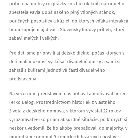
príbeh na motívy rozprávky zo zbierok kníh národného
zberateľa Pavla Dobšinského plný vtipných scénok,
poučných posolstiev a kúziel, do ktorých vďaka interakcii
budú zapojení aj diváci. Slovenský ľudový príbeh, ktorý
zabaví malých i veľkých.
Pre deti sme pripravili aj detské dielne, počas ktorých si
deti mali možnosť vyskúšať divadelné dosky a sami si
zahrali s kulisami jednotlivé časti divadelného
predstavenia.
Na večernom predstavení nás pobavil a motivoval herec
Ferko Balog. Prostredníctvom historiek z vlastného
života z detského domova, v ktorom vyrastal 22 rokov,
vyrozprával Ferko priam absurdné situácie, po ktorých si
neskôr uvedomil, že ho akoby prepašovali do majority. V
monodráme odohral 9 komických bizarných postáv, s