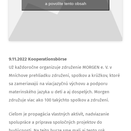
a povolíte tento obsah
9.11.2022 Kooperationsbörse
Už každoročne organizuje združenie MORGEN e. V. v
Mníchove prehliadku združení, spolkov a krúžkov, ktoré
sa zameriavajú na viacjazyčnú výchovu a podporu
materinského jazyka u detí a aj dospelých. Morgen
združuje viac ako 100 takýchto spolkov a združení.
Cieľom je propagácia vlastných aktivít, nadviazanie
spolupráce a príprava spoločných projektov do
budúcnosti. Na tejto burze sme mali aj tento rok