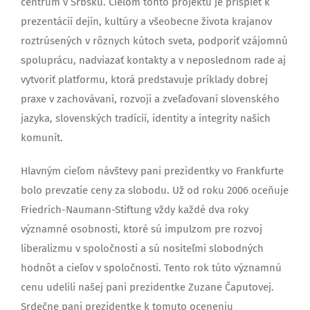
centrum v Srbsku. Cieľom tohto projektu je prispieť k
prezentácií dejín, kultúry a všeobecne života krajanov
roztrúsených v rôznych kútoch sveta, podporiť vzájomnú
spoluprácu, nadviazať kontakty a v neposlednom rade aj
vytvoriť platformu, ktorá predstavuje príklady dobrej
praxe v zachovávaní, rozvoji a zveľaďovaní slovenského
jazyka, slovenských tradícií, identity a integrity našich
komunít.
Hlavným cieľom návštevy pani prezidentky vo Frankfurte
bolo prevzatie ceny za slobodu. Už od roku 2006 oceňuje
Friedrich-Naumann-Stiftung vždy každé dva roky
významné osobnosti, ktoré sú impulzom pre rozvoj
liberalizmu v spoločnosti a sú nositeľmi slobodných
hodnôt a cieľov v spoločnosti. Tento rok túto významnú
cenu udelili našej pani prezidentke Zuzane Čaputovej.
Srdečne pani prezidentke k tomuto oceneniu