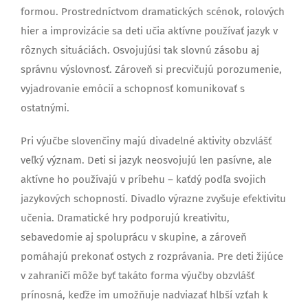
formou. Prostredníctvom dramatických scénok, rolových
hier a improvizácie sa deti učia aktívne používať jazyk v
rôznych situáciách. Osvojujúsi tak slovnú zásobu aj
správnu výslovnosť. Zároveň si precvičujú porozumenie,
vyjadrovanie emócií a schopnosť komunikovať s
ostatnými.
Pri výučbe slovenčiny majú divadelné aktivity obzvlášť
veľký význam. Deti si jazyk neosvojujú len pasívne, ale
aktívne ho používajú v príbehu – kaťdý podľa svojich
jazykových schopností. Divadlo výrazne zvyšuje efektivitu
učenia. Dramatické hry podporujú kreativitu,
sebavedomie aj spoluprácu v skupine, a zároveň
pomáhajú prekonať ostych z rozprávania. Pre deti žijúce
v zahraničí môže byť takáto forma výučby obzvlášť
prínosná, keďže im umožňuje nadviazať hlbší vzťah k