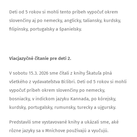
Deti od 5 rokov si mohli tento príbeh vypočuť okrem
slovenčiny aj po nemecky, anglicky, taliansky, kurdsky,
filipínsky, portugalsky a španielsky.
Viacjazyčné čítanie pre deti 2.
V sobotu 15.3. 2026 sme čítali z knihy Škatuľa plná
všetkého z vydavateľstva Bi:libri. Deti od 5 rokov si mohli
vypočuť príbeh okrem slovenčiny po nemecky,
bosniacky, v indickom jazyku Kannada, po kórejsky,
kurdsky, portugalsky, rumunsky, turecky a ujgursky.
Predstavili sme vystavované knihy a ukázali sme, aké
rôzne jazyky sa v Mníchove používajú a vyučujú.