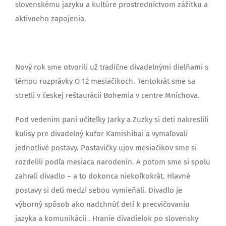
slovenskému jazyku a kultúre prostredníctvom zážitku a
aktívneho zapojenia.
Nový rok sme otvorili už tradične divadelnými dielňami s
témou rozprávky O 12 mesiačikoch. Tentokrát sme sa
stretli v českej reštaurácii Bohemia v centre Mníchova.
Pod vedením pani učiteľky Jarky a Zuzky si deti nakreslili
kulisy pre divadelný kufor Kamishibai a vymaľovali
jednotlivé postavy. Postavičky ujov mesiačikov sme si
rozdelili podľa mesiaca narodenín. A potom sme si spolu
zahrali divadlo – a to dokonca niekoľkokrát. Hlavné
postavy si deti medzi sebou vymieňali. Divadlo je
výborný spôsob ako nadchnúť deti k precvičovaniu
jazyka a komunikácii . Hranie divadielok po slovensky