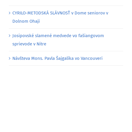
CYRILO-METODSKÁ SLÁVNOSŤ v Dome seniorov v
Dolnom Ohaji
Josipovské slamené medvede vo fašiangovom
sprievode v Nitre
Návšteva Mons. Pavla Šajgalíka vo Vancouveri