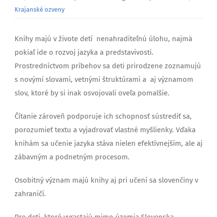
Krajanské ozveny
Knihy majú v živote detí nenahraditeľnú úlohu, najmä
pokiaľ ide o rozvoj jazyka a predstavivosti.
Prostredníctvom príbehov sa deti prirodzene zoznamujú
s novými slovami, vetnými štruktúrami a aj významom
slov, ktoré by si inak osvojovali oveľa pomalšie.
Čítanie zároveň podporuje ich schopnosť sústrediť sa,
porozumieť textu a vyjadrovať vlastné myšlienky. Vďaka
knihám sa učenie jazyka stáva nielen efektívnejším, ale aj
zábavným a podnetným procesom.
Osobitný význam majú knihy aj pri učení sa slovenčiny v
zahraničí.