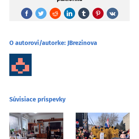
Facebook
Twitter
Reddit
LinkedIn
Tumblr
Pinterest
Vk
O autorovi/autorke:
JBrezinova
Súvisiace príspevky