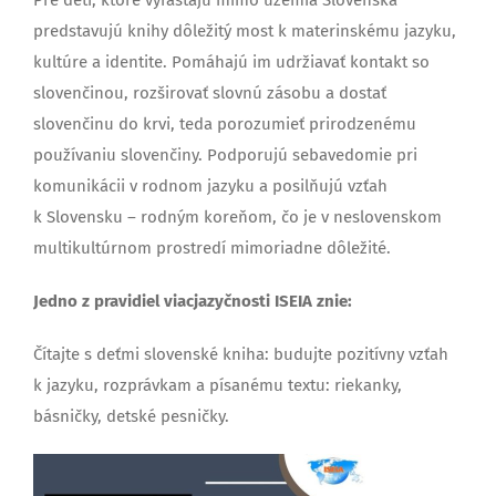
Pre deti, ktoré vyrastajú mimo územia Slovenska
predstavujú knihy dôležitý most k materinskému jazyku,
kultúre a identite. Pomáhajú im udržiavať kontakt so
slovenčinou, rozširovať slovnú zásobu a dostať
slovenčinu do krvi, teda porozumieť prirodzenému
používaniu slovenčiny. Podporujú sebavedomie pri
komunikácii v rodnom jazyku a posilňujú vzťah
k Slovensku – rodným koreňom, čo je v neslovenskom
multikultúrnom prostredí mimoriadne dôležité.
Jedno z pravidiel viacjazyčnosti ISEIA znie:
Čítajte s deťmi slovenské kniha: budujte pozitívny vzťah
k jazyku, rozprávkam a písanému textu: riekanky,
básničky, detské pesničky.