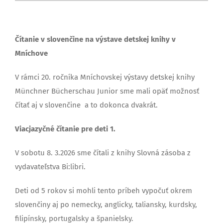
Čítanie v slovenčine na výstave detskej knihy v
Mníchove
V rámci 20. ročníka Mníchovskej výstavy detskej knihy
Münchner Bücherschau Junior sme mali opäť možnosť
čítať aj v slovenčine a to dokonca dvakrát.
Viacjazyčné čítanie pre deti 1.
V sobotu 8. 3.2026 sme čítali z knihy Slovná zásoba z
vydavateľstva Bi:libri.
Deti od 5 rokov si mohli tento príbeh vypočuť okrem
slovenčiny aj po nemecky, anglicky, taliansky, kurdsky,
filipínsky, portugalsky a španielsky.