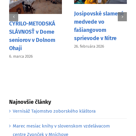
Josipovské slamené
N
medvede vo
P
CYRILO-METODSKÁ
fašiangovom
V
SLÁVNOSŤ v Dome
sprievode v Nitre
9.
seniorov v Dolnom
26. februára 2026
Ohaji
6. marca 2026
Najnovšie články
Vernisáž Tajomstvo zoborského kláštora
Marec mesiac knihy v slovenskom vzdelávacom
centre Zvonček v Mníchove