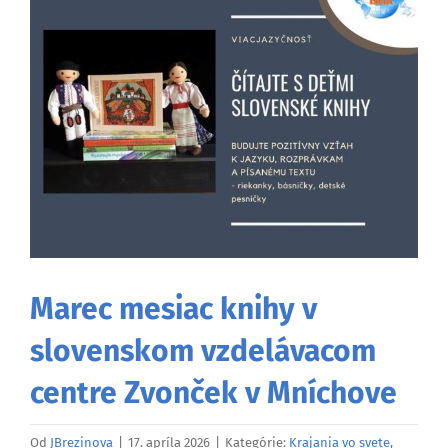
väčší
obrázok
Marec mesiac knihy v
slovenskom vzdelávacom
centre Zvonček v Mníchove
Od
JBrezinova
|
17. apríla 2026
|
Kategórie:
Krajania vo svete
,