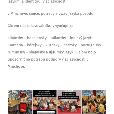
jazykmi a identitou: Viacjazyčnosť
v Mníchove, šance, potreby a výzvy jazyka pôvodu.
Okrem nás oslavovali školy vyučujúce:
albánsky – bosniansky – taliansky – indický jazyk
Kannada – kórejsky – kurdsky – perzsky – portugalsky –
rumunsky – singalsky a ujgursky jazyk. Cieľom bolo
upozorniť na potrebu podpory viacjazyčnosti v
Mníchove.