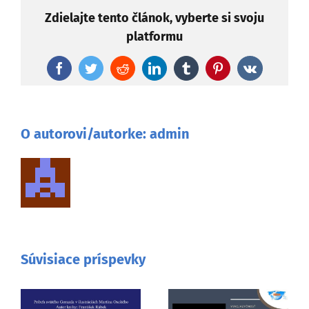
Zdielajte tento článok, vyberte si svoju
platformu
Facebook
Twitter
Reddit
LinkedIn
Tumblr
Pinterest
Vk
O autorovi/autorke:
admin
Súvisiace príspevky