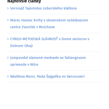
Najnovšie články
Vernisáž Tajomstvo zoborského kláštora
Marec mesiac knihy v slovenskom vzdelávacom
centre Zvonček v Mníchove
CYRILO-METODSKÁ SLÁVNOSŤ v Dome seniorov v
Dolnom Ohaji
Josipovské slamené medvede vo fašiangovom
sprievode v Nitre
Návšteva Mons. Pavla Šajgalíka vo Vancouveri