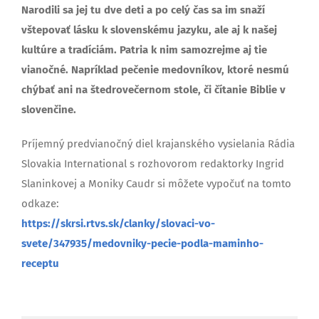
Narodili sa jej tu dve deti a po celý čas sa im snaží
vštepovať lásku k slovenskému jazyku, ale aj k našej
kultúre a tradíciám. Patria k nim samozrejme aj tie
vianočné. Napríklad pečenie medovníkov, ktoré nesmú
chýbať ani na štedrovečernom stole, či čítanie Biblie v
slovenčine.
Príjemný predvianočný diel krajanského vysielania Rádia
Slovakia International s rozhovorom redaktorky Ingrid
Slaninkovej a Moniky Caudr si môžete vypočuť na tomto
odkaze:
https://skrsi.rtvs.sk/clanky/slovaci-vo-
svete/347935/medovniky-pecie-podla-maminho-
receptu