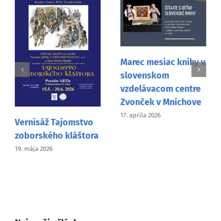
Marec mesiac knihy v
slovenskom
vzdelávacom centre
Zvonček v Mníchove
17. apríla 2026
Vernisáž Tajomstvo
zoborského kláštora
19. mája 2026