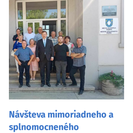
väčší
obrázok
Návšteva mimoriadneho a
splnomocneného