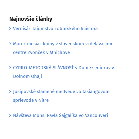
Najnovšie články
Vernisáž Tajomstvo zoborského kláštora
Marec mesiac knihy v slovenskom vzdelávacom
centre Zvonček v Mníchove
CYRILO-METODSKÁ SLÁVNOSŤ v Dome seniorov v
Dolnom Ohaji
Josipovské slamené medvede vo fašiangovom
sprievode v Nitre
Návšteva Mons. Pavla Šajgalíka vo Vancouveri