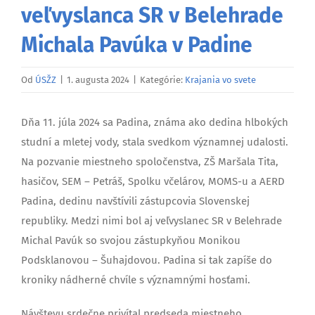
veľvyslanca SR v Belehrade
Michala Pavúka v Padine
Od
ÚSŽZ
|
1. augusta 2024
|
Kategórie:
Krajania vo svete
Dňa 11. júla 2024 sa Padina, známa ako dedina hlbokých
studní a mletej vody, stala svedkom významnej udalosti.
Na pozvanie miestneho spoločenstva, ZŠ Maršala Tita,
hasičov, SEM – Petráš, Spolku včelárov, MOMS-u a AERD
Padina, dedinu navštívili zástupcovia Slovenskej
republiky. Medzi nimi bol aj veľvyslanec SR v Belehrade
Michal Pavúk so svojou zástupkyňou Monikou
Podsklanovou – Šuhajdovou. Padina si tak zapíše do
kroniky nádherné chvíle s významnými hosťami.
Návštevu srdečne privítal predseda miestneho