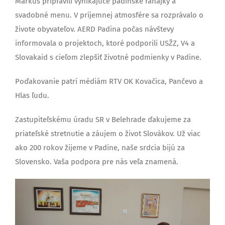
Markuš pripravili vynikajúce padinské raňajky a
svadobné menu. V príjemnej atmosfére sa rozprávalo o
živote obyvateľov. AERD Padina počas návštevy
informovala o projektoch, ktoré podporili USŽZ, V4 a
Slovakaid s cieľom zlepšiť životné podmienky v Padine.
Poďakovanie patrí médiám RTV OK Kovačica, Pančevo a
Hlas ľudu.
Zastupiteľskému úradu SR v Belehrade ďakujeme za
priateľské stretnutie a záujem o život Slovákov. Už viac
ako 200 rokov žijeme v Padine, naše srdcia bijú za
Slovensko. Vaša podpora pre nás veľa znamená.