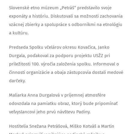
Slovenské etno múzeum „Petráš“ predstavilo svoje
exponáty a históriu. Diskutovali sa možnosti zachovania
vzácnej zbierky a spolupráce s odborníkmi na etnológiu
a kultúru.
Predseda Spolku včelárov okresu Kovačica, Janko
Durgala, poďakoval za podporu projektu USŽZ pri
príležitosti 100. výročia založenia spolku. Informoval o
činnosti organizácie a obaja zástupcovia dostali medové
darčeky.
Maliarka Anna Durgalová v príjemnej atmosfére
odovzdala na pamiatku obraz, ktorý bude pripomínať
veľvyslancovi jeho prvú návštevu Padiny.
Hostitelia Snežana Petrášová, Miško Kotváš a Martin