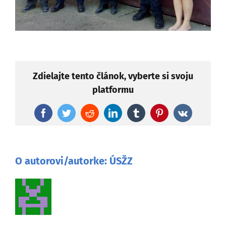
Zdielajte tento článok, vyberte si svoju
platformu
Facebook
Twitter
Reddit
LinkedIn
Tumblr
Pinterest
Vk
O autorovi/autorke:
ÚSŽZ