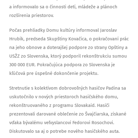
a informovalo sa o činnosti detí, mládeže a plánoch
rozšírenia priestorov.
Počas prehliadky Domu kultúry informoval Jaroslav
Hrubík, predseda Skupštiny Kovačica, o pokračovaní prác
na jeho obnove a doterajšej podpore zo strany Opštiny a
USŽZ zo Slovenska, ktorý podporil rekonštrukciu sumou
300 000 EUR. Pokračujúca podpora zo Slovenska je
kľúčová pre úspešné dokončenie projektu.
Stretnutie s kolektívom dobrovoľných hasičov Padina sa
uskutočnilo v nových priestoroch hasičského domu,
rekonštruovaného z programu Slovakaid. Hasiči
prezentovali darované oblečenie zo Švajčiarska, získané
vďaka bývalému veľvyslancovi Fedorovi Rosochovi.
Diskutovalo sa aj o potrebe nového hasičského auta.