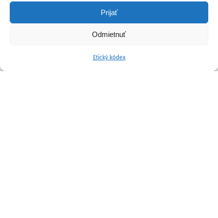
Prijať
Odmietnuť
Etický kódex