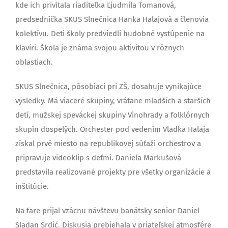
kde ich privítala riaditeľka Ľjudmila Tomanová,
predsedníčka SKUS Slnečnica Hanka Halajová a členovia
kolektívu. Deti školy predviedli hudobné vystúpenie na
klavíri. Škola je známa svojou aktivitou v rôznych
oblastiach.
SKUS Slnečnica, pôsobiaci pri ZŠ, dosahuje vynikajúce
výsledky. Má viaceré skupiny, vrátane mladších a starších
detí, mužskej speváckej skupiny Vinohrady a folklórnych
skupín dospelých. Orchester pod vedením Vladka Halaja
získal prvé miesto na republikovej súťaži orchestrov a
pripravuje videoklip s deťmi. Daniela Markušová
predstavila realizované projekty pre všetky organizácie a
inštitúcie.
Na fare prijal vzácnu návštevu banátsky senior Daniel
Sladan Srdić. Diskusia prebiehala v priateľskej atmosfére