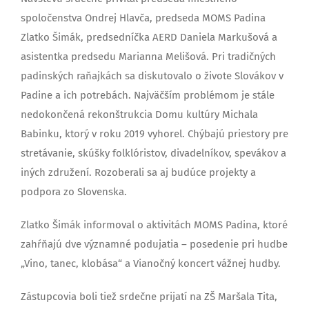
spoločenstva Ondrej Hlavča, predseda MOMS Padina
Zlatko Šimák, predsedníčka AERD Daniela Markušová a
asistentka predsedu Marianna Melišová. Pri tradičných
padinských raňajkách sa diskutovalo o živote Slovákov v
Padine a ich potrebách. Najväčším problémom je stále
nedokončená rekonštrukcia Domu kultúry Michala
Babinku, ktorý v roku 2019 vyhorel. Chýbajú priestory pre
stretávanie, skúšky folklóristov, divadelníkov, spevákov a
iných združení. Rozoberali sa aj budúce projekty a
podpora zo Slovenska.
Zlatko Šimák informoval o aktivitách MOMS Padina, ktoré
zahŕňajú dve významné podujatia – posedenie pri hudbe
„Vino, tanec, klobása“ a Vianočný koncert vážnej hudby.
Zástupcovia boli tiež srdečne prijatí na ZŠ Maršala Tita,