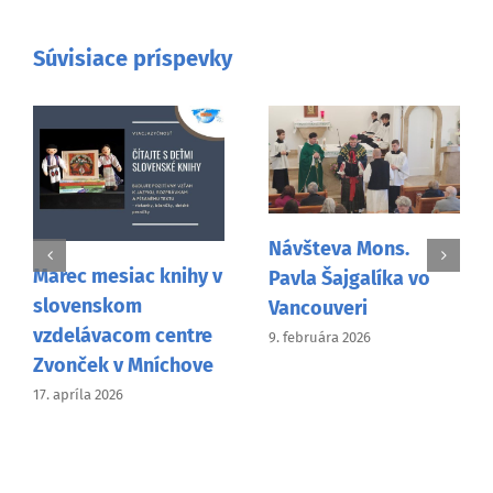
Súvisiace príspevky
Návšteva Mons.
Marec mesiac knihy v
Pavla Šajgalíka vo
Ž
slovenskom
Vancouveri
p
vzdelávacom centre
9. februára 2026
L
Zvonček v Mníchove
a
17. apríla 2026
s
2