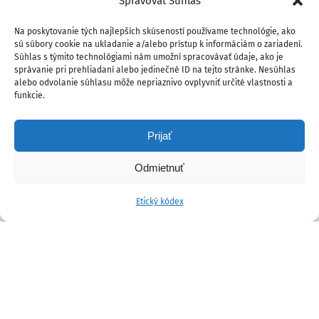
Spravovať Súhlas
Na poskytovanie tých najlepších skúseností používame technológie, ako
sú súbory cookie na ukladanie a/alebo prístup k informáciám o zariadení.
Súhlas s týmito technológiami nám umožní spracovávať údaje, ako je
správanie pri prehliadaní alebo jedinečné ID na tejto stránke. Nesúhlas
alebo odvolanie súhlasu môže nepriaznivo ovplyvniť určité vlastnosti a
funkcie.
Prijať
Odmietnuť
Etický kódex