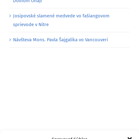
Dolnom Ohaji
Josipovské slamené medvede vo fašiangovom
sprievode v Nitre
Návšteva Mons. Pavla Šajgalíka vo Vancouveri