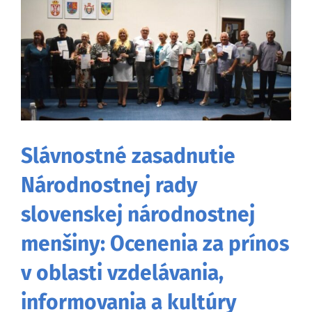
väčší
obrázok
Slávnostné zasadnutie
Národnostnej rady
slovenskej národnostnej
menšiny: Ocenenia za prínos
v oblasti vzdelávania,
informovania a kultúry