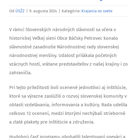
Od
ÚSŽZ
|
9. augusta 2024
|
Kategórie:
Krajania vo svete
V rámci Slovenských národných slávností sa včera v
historickej Veľkej sieni Obce Báčsky Petrovec konalo
slávnostné zasadnutie Národnostnej rady slovenskej
národnostnej menšiny. Udalosť prilákala početných
vzácnych hostí, vrátane predstaviteľov z našej krajiny i zo
zahraničia.
Pri tejto príležitosti boli ocenené jednotlivci aj inštitúcie,
ktoré sa výrazne zaslúžili o rozvoj slovenskej komunity v
oblasti vzdelávania, informovania a kultúry. Rada udelila
celkovo 12 ocenení, medzi ktorými nechýbali strieborné
a zlaté plakety pre inštitúcie a združenia.
Hudobnú časť programu obohatili talentovaní speváci a