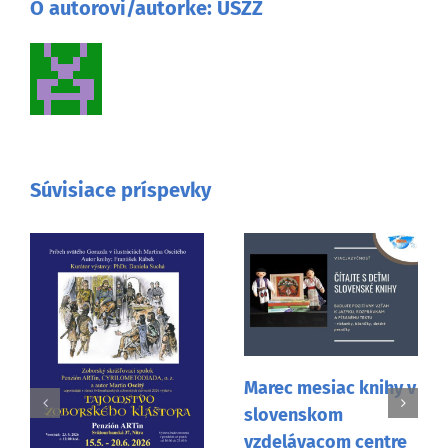
O autorovi/autorke:
ÚSŽZ
Súvisiace príspevky
Marec mesiac knihy v
slovenskom
vzdelávacom centre