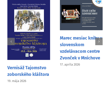
Marec mesiac knihy v
slovenskom
vzdelávacom centre
Zvonček v Mníchove
17. apríla 2026
Vernisáž Tajomstvo
zoborského kláštora
19. mája 2026