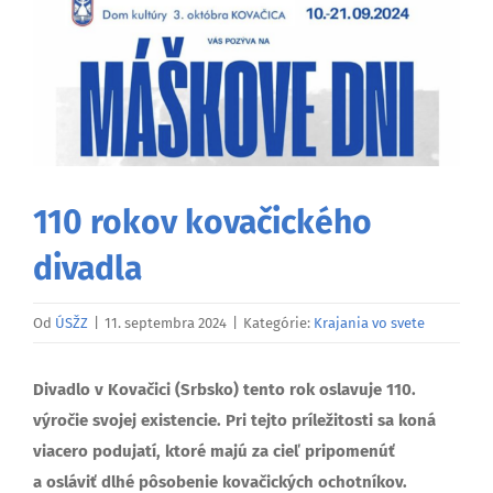
väčší
obrázok
110 rokov kovačického
divadla
Od
ÚSŽZ
|
11. septembra 2024
|
Kategórie:
Krajania vo svete
Divadlo v Kovačici (Srbsko) tento rok oslavuje 110.
výročie svojej existencie. Pri tejto príležitosti sa koná
viacero podujatí, ktoré majú za cieľ pripomenúť
a osláviť dlhé pôsobenie kovačických ochotníkov.