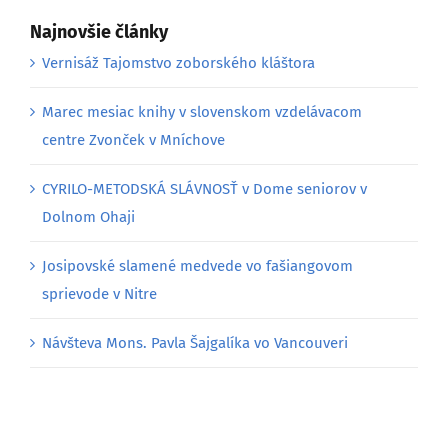
Najnovšie články
Vernisáž Tajomstvo zoborského kláštora
Marec mesiac knihy v slovenskom vzdelávacom
centre Zvonček v Mníchove
CYRILO-METODSKÁ SLÁVNOSŤ v Dome seniorov v
Dolnom Ohaji
Josipovské slamené medvede vo fašiangovom
sprievode v Nitre
Návšteva Mons. Pavla Šajgalíka vo Vancouveri