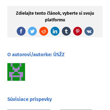
Zdielajte tento článok, vyberte si svoju
platformu
Facebook
Twitter
Reddit
LinkedIn
Tumblr
Pinterest
Vk
O autorovi/autorke:
ÚSŽZ
Súvisiace príspevky