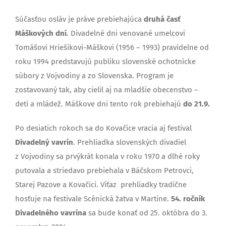
Súčasťou osláv je práve prebiehajúca
druhá časť
Máškových dní
. Divadelné dni venované umelcovi
Tomášovi Hriešikovi-Máškovi (1956 – 1993) pravidelne od
roku 1994 predstavujú publiku slovenské ochotnícke
súbory z Vojvodiny a zo Slovenska. Program je
zostavovaný tak, aby cielil aj na mladšie obecenstvo –
deti a mládež. Máškove dni tento rok prebiehajú
do 21.9.
Po desiatich rokoch sa do Kovačice vracia aj festival
Divadelný vavrín
. Prehliadka slovenských divadiel
z Vojvodiny sa prvýkrát konala v roku 1970 a dlhé roky
putovala a striedavo prebiehala v Báčskom Petrovci,
Starej Pazove a Kovačici. Víťaz prehliadky tradične
hosťuje na festivale Scénická žatva v Martine.
54. ročník
Divadelného vavrína
sa bude konať od 25. októbra do 3.