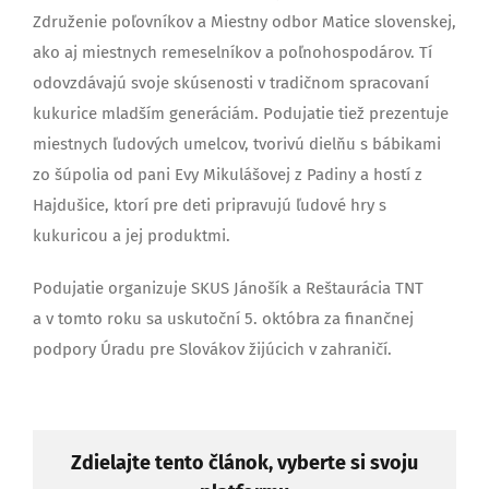
Združenie poľovníkov a Miestny odbor Matice slovenskej,
ako aj miestnych remeselníkov a poľnohospodárov. Tí
odovzdávajú svoje skúsenosti v tradičnom spracovaní
kukurice mladším generáciám. Podujatie tiež prezentuje
miestnych ľudových umelcov, tvorivú dielňu s bábikami
zo šúpolia od pani Evy Mikulášovej z Padiny a hostí z
Hajdušice, ktorí pre deti pripravujú ľudové hry s
kukuricou a jej produktmi.
Podujatie organizuje SKUS Jánošík a Reštaurácia TNT
a v tomto roku sa uskutoční 5. októbra za finančnej
podpory Úradu pre Slovákov žijúcich v zahraničí.
Zdielajte tento článok, vyberte si svoju