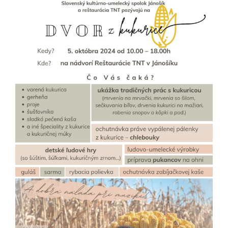
väčší
obrázok