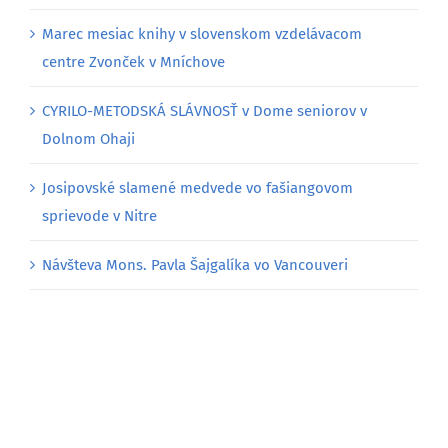
Marec mesiac knihy v slovenskom vzdelávacom
centre Zvonček v Mníchove
CYRILO-METODSKÁ SLÁVNOSŤ v Dome seniorov v
Dolnom Ohaji
Josipovské slamené medvede vo fašiangovom
sprievode v Nitre
Návšteva Mons. Pavla Šajgalíka vo Vancouveri