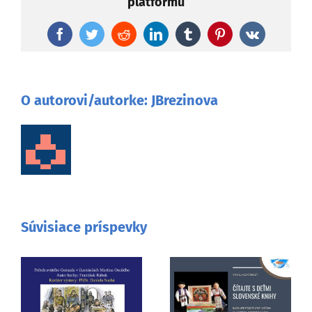
platformu
Facebook
Twitter
Reddit
LinkedIn
Tumblr
Pinterest
Vk
O autorovi/autorke:
JBrezinova
Súvisiace príspevky